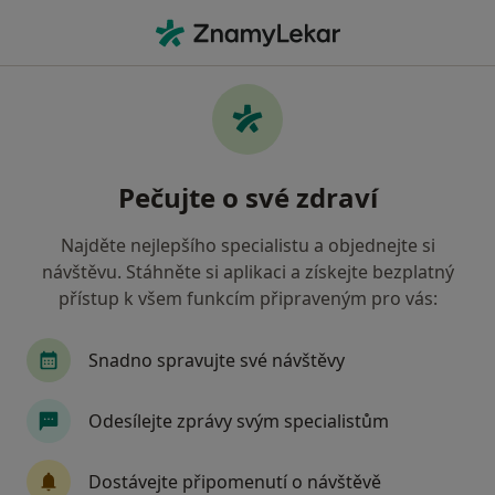
Hla
Logoped • Praha, hl město Praha
Filtry
• 1
Mapa
Doporučení logopedové s Zaměstnanecká
Pečujte o své zdraví
pojišťovna Škoda Praha
Jak řadíme výsledky vyhledávání?
Najděte nejlepšího specialistu a objednejte si
návštěvu. Stáhněte si aplikaci a získejte bezplatný
přístup k všem funkcím připraveným pro vás:
Snadno spravujte své návštěvy
Odesílejte zprávy svým specialistům
Hana Jirsová
Dostávejte připomenutí o návštěvě
Logoped