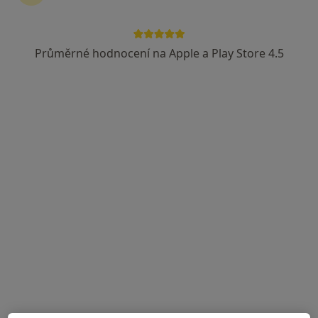
Holušická 3/2221, Praha
•
Mapa
Ordinace klinické logopedie a ergoterapie Logopoint- Mgr. Hana Jirsová
Průměrné hodnocení na Apple a Play Store 4.5
Korekce vad řeči
od 400 kč
Tento specialista nenabízí online rezervaci termínu na této adrese.
Rezervovat termín
Mgr. Lucie Krejčová
·
Více
Logoped