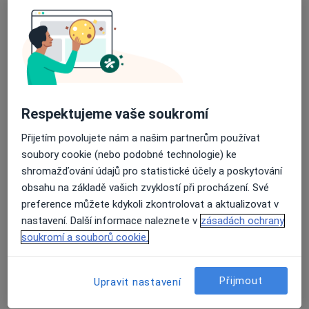
Drahobejlova 1413, Praha
•
Mapa
LogArte CentrUm - logopedie, fyzioterapie a další obory
Tento specialista nenabízí online rezervaci termínu na této adrese.
Rezervovat termín
Respektujeme vaše soukromí
Přijetím povolujete nám a našim partnerům používat
soubory cookie (nebo podobné technologie) ke
shromažďování údajů pro statistické účely a poskytování
obsahu na základě vašich zvyklostí při procházení. Své
preference můžete kdykoli zkontrolovat a aktualizovat v
nastavení. Další informace naleznete v
zásadách ochrany
Mgr. Šárka Pacáková
soukromí a souborů cookie.
Logoped
Praha, Praha
•
Mapa
Přijmout
Upravit nastavení
Soukromá klinika
Tento specialista nenabízí online rezervaci termínu na této adrese.