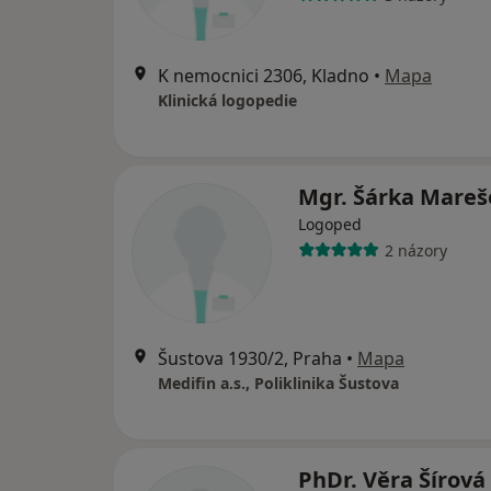
K nemocnici 2306, Kladno
•
Mapa
Klinická logopedie
Mgr. Šárka Mare
Logoped
2 názory
Šustova 1930/2, Praha
•
Mapa
Medifin a.s., Poliklinika Šustova
PhDr. Věra Šírová