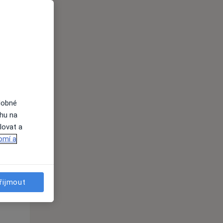
St
Čt
Pá
n
12 Srpen
13 Srpen
14 Srpen
i
dobné
ahu na
lovat a
omí a
St
Čt
Pá
n
12 Srpen
13 Srpen
14 Srpen
řijmout
i