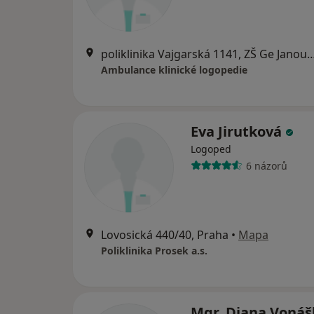
poliklinika Vajgarská 1141, ZŠ Ge Janoušk
Ambulance klinické logopedie
Eva Jirutková
Logoped
6 názorů
Lovosická 440/40, Praha
•
Mapa
Poliklinika Prosek a.s.
Mgr. Diana Voná