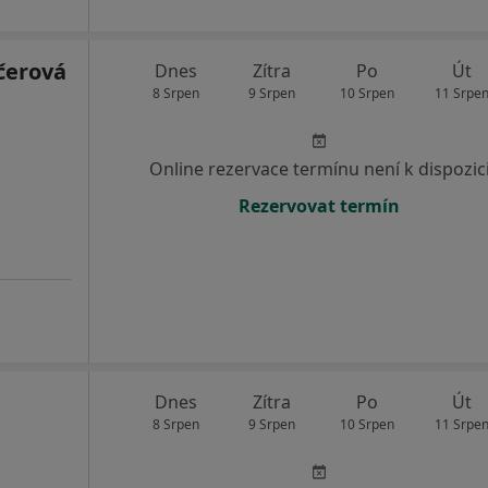
čerová
Dnes
Zítra
Po
Út
8 Srpen
9 Srpen
10 Srpen
11 Srpe
Online rezervace termínu není k dispozic
Rezervovat termín
Dnes
Zítra
Po
Út
8 Srpen
9 Srpen
10 Srpen
11 Srpe