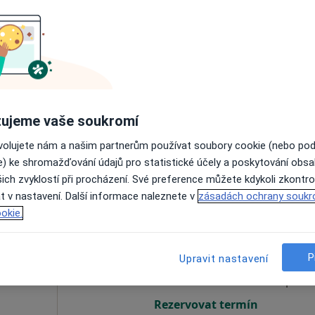
ová
Dnes
Zítra
Po
Út
8 Srpen
9 Srpen
10 Srpen
11 Srpe
Online rezervace termínu není k dispozic
ujeme vaše soukromí
Rezervovat termín
ovolujete nám a našim partnerům používat soubory cookie (nebo po
LogArte CentrUm - logopedie, fyzioterapie a další obory
e) ke shromažďování údajů pro statistické účely a poskytování obs
ich zvyklostí při procházení. Své preference můžete kdykoli zkontro
t v nastavení. Další informace naleznete v
zásadách ochrany soukr
okie.
harová
Dnes
Zítra
Po
Út
8 Srpen
9 Srpen
10 Srpen
11 Srpe
P
Upravit nastavení
Online rezervace termínu není k dispozic
Rezervovat termín