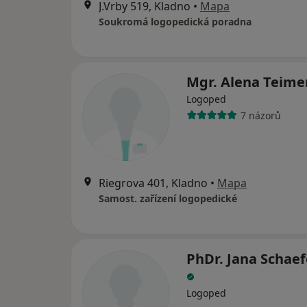
J.Vrby 519, Kladno
•
Mapa
Soukromá logopedická poradna
Mgr. Alena Teim
Logoped
7 názorů
Riegrova 401, Kladno
•
Mapa
Samost. zařízení logopedické
PhDr. Jana Schae
Logoped