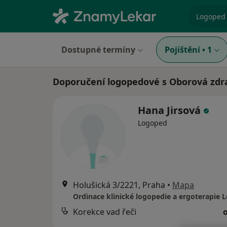
specializ
Dostupné termíny
Pojištění
•
1
Doporučení logopedové s Oborová zdra
Hana Jirsová
Logoped
Holušická 3/2221, Praha
•
Mapa
Korekce vad řeči