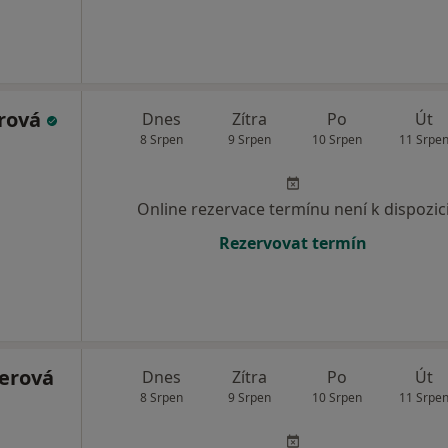
erová
Dnes
Zítra
Po
Út
8 Srpen
9 Srpen
10 Srpen
11 Srpe
Online rezervace termínu není k dispozic
Rezervovat termín
ferová
Dnes
Zítra
Po
Út
8 Srpen
9 Srpen
10 Srpen
11 Srpe