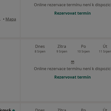
Online rezervace termínu není k dispozic
Rezervovat termín
a 1006, Praha
•
Mapa
Dnes
Zítra
Po
Út
8 Srpen
9 Srpen
10 Srpen
11 Srpe
Online rezervace termínu není k dispozic
Rezervovat termín
šková
Dnes
Zítra
Po
Út