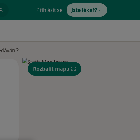
Přihlásit se
Jste lékař?
edávání?
St
Čt
Pá
Rozbalit mapu
n
12 Srpen
13 Srpen
14 Srpen
i