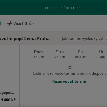
ace, nemoc nebo příjmení
Město nebo region
Více filtrů
votní pojišťovna Praha
Jak řadíme výsledky vyhl
Dnes
Zítra
Po
Út
8 Srpen
9 Srpen
10 Srpen
11 Srpe
Online rezervace termínu není k dispozic
Rezervovat termín
Ordinace klinické logopedie a ergoterapie Logopoint- Mgr. Hana Jirsová
od 400 kč