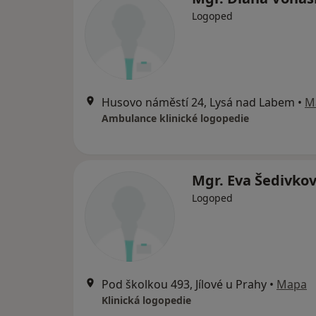
Logoped
Husovo náměstí 24, Lysá nad Labem
•
M
Ambulance klinické logopedie
Mgr. Eva Šedivko
Logoped
Pod školkou 493, Jílové u Prahy
•
Mapa
Klinická logopedie