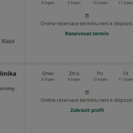
8 Srpen
9 Srpen
10 Srpen
11 Srpe
Online rezervace termínu není k dispozic
Rezervovat termín
•
Mapa
linika
Dnes
Zítra
Po
Út
8 Srpen
9 Srpen
10 Srpen
11 Srpe
·
eziolog
Online rezervace termínu není k dispozic
Zobrazit profil