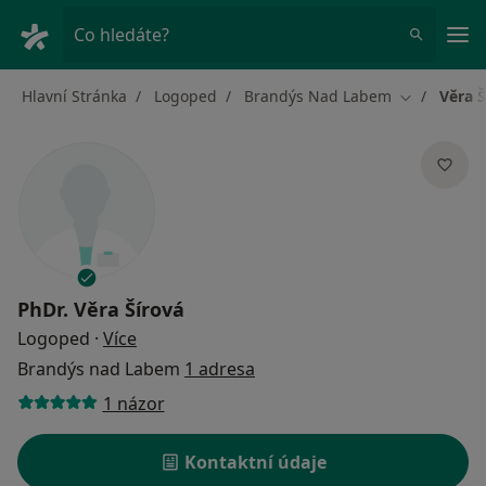
Hla
Co hledáte?
Hlavní Stránka
Logoped
Brandýs Nad Labem
Věra Š
Změna měs
PhDr.
Věra Šírová
o specializacích
Logoped
·
Více
Brandýs nad Labem
1 adresa
1 názor
Kontaktní údaje