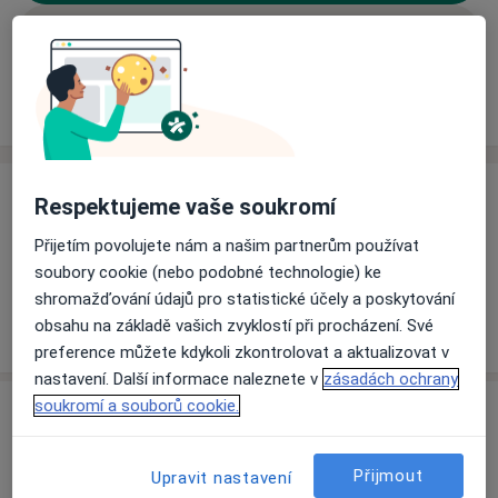
Rezervovat termín
Ceník
Adresy
Názory pacientů (1)
Ceník
Respektujeme vaše soukromí
Informace o službách a cenách nejsou k dispozici
Přijetím povolujete nám a našim partnerům používat
Tento specialista ještě nepřidával žádné informace o
soubory cookie (nebo podobné technologie) ke
svých službách.
shromažďování údajů pro statistické účely a poskytování
obsahu na základě vašich zvyklostí při procházení. Své
preference můžete kdykoli zkontrolovat a aktualizovat v
nastavení. Další informace naleznete v
zásadách ochrany
soukromí a souborů cookie.
Adresa
Samostatné zařízení logopeda
Přijmout
Upravit nastavení
Jiřího Wolkera 503,
Brandýs nad Labem
25001