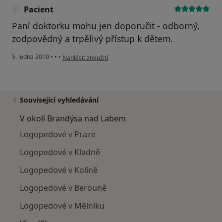
Pacient
Paní doktorku mohu jen doporučit - odborný,
zodpovědný a trpělivý přístup k dětem.
podle názoru uživatele Pacient
5. ledna 2010
•
•
•
Nahlásit zneužití
Související vyhledávání
V okolí Brandýsa nad Labem
Logopedové v Praze
Logopedové v Kladně
Logopedové v Kolíně
Logopedové v Berouně
Logopedové v Mělníku