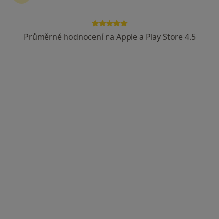
Průměrné hodnocení na Apple a Play Store 4.5
Mgr. Petra Kopecká
Logoped
5 názorů
Živonínská 1630, Praha
•
Mapa
Klinická logopedie
Tento specialista nenabízí online rezervaci termínu na této adrese.
Rezervovat termín