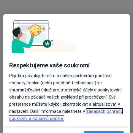
Mgr. Lucie Krejčová
·
Více
Logoped
Drahobejlova 1413, Praha
•
Mapa
LogArte CentrUm - logopedie, fyzioterapie a další obory
Tento specialista nenabízí online rezervaci termínu na této adrese.
Rezervovat termín
Respektujeme vaše soukromí
Přijetím povolujete nám a našim partnerům používat
soubory cookie (nebo podobné technologie) ke
shromažďování údajů pro statistické účely a poskytování
obsahu na základě vašich zvyklostí při procházení. Své
preference můžete kdykoli zkontrolovat a aktualizovat v
nastavení. Další informace naleznete v
zásadách ochrany
Mgr. Michaela Nesvadbová
soukromí a souborů cookie.
·
Více
Logoped