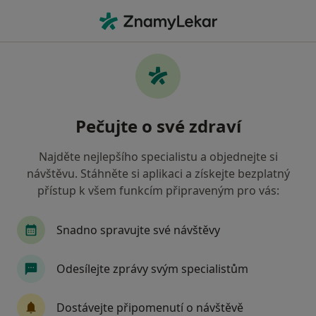
Hla
Logoped • Praha, hl město Praha
Filtry
Mapa
Logoped Praha
Pečujte o své zdraví
Jak řadíme výsledky vyhledávání?
Najděte nejlepšího specialistu a objednejte si
návštěvu. Stáhněte si aplikaci a získejte bezplatný
Jakou pojišťovnu máte?
přístup k všem funkcím připraveným pro vás:
Všeobecná zdravotní pojišťovna
Zdravotní poj
Snadno spravujte své návštěvy
Odesílejte zprávy svým specialistům
Dostávejte připomenutí o návštěvě