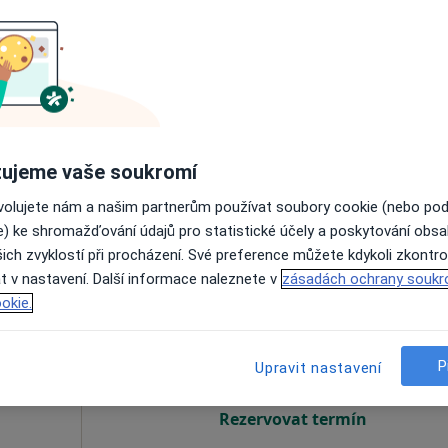
Dnes
Zítra
Ne
Po
7 Srpen
8 Srpen
9 Srpen
10 Srpe
Online rezervace termínu není k dispozic
Rezervovat termín
ujeme vaše soukromí
Ordinace klinické logopedie a ergoterapie Logopoint- Mgr. Hana Jirsová
ovolujete nám a našim partnerům používat soubory cookie (nebo po
od 400 kč
e) ke shromažďování údajů pro statistické účely a poskytování obs
ich zvyklostí při procházení. Své preference můžete kdykoli zkontro
t v nastavení. Další informace naleznete v
zásadách ochrany soukr
ová
Dnes
Zítra
Ne
Po
okie.
7 Srpen
8 Srpen
9 Srpen
10 Srpe
P
Upravit nastavení
Online rezervace termínu není k dispozic
Rezervovat termín