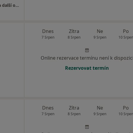
LogArte CentrUm - logopedie, fyzioterapie a další obory
Dnes
Zítra
Ne
Po
7 Srpen
8 Srpen
9 Srpen
10 Srpe
Online rezervace termínu není k dispozic
Rezervovat termín
Dnes
Zítra
Ne
Po
7 Srpen
8 Srpen
9 Srpen
10 Srpe