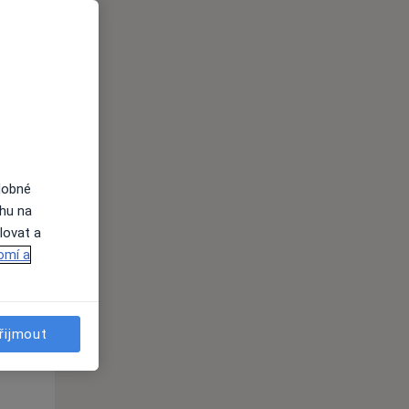
Út
St
Čt
n
11 Srpen
12 Srpen
13 Srpen
i
dobné
ahu na
lovat a
omí a
Út
St
Čt
n
11 Srpen
12 Srpen
13 Srpen
řijmout
i