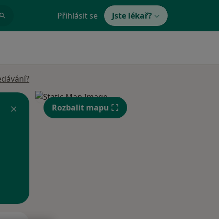
Přihlásit se
Jste lékař?
edávání?
Rozbalit mapu