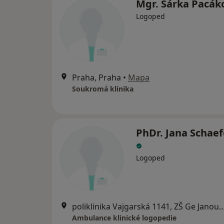
Mgr. Šárka Pacá
Logoped
Praha, Praha
•
Mapa
Soukromá klinika
PhDr. Jana Schae
Logoped
poliklinika Vajgarská 1141, ZŠ Ge Janoušk
Ambulance klinické logopedie