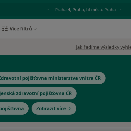
ace, nemoc nebo příjmení
Město nebo region
Více filtrů
Jak řadíme výsledky vyhl
Zdravotní pojišťovna ministerstva vnitra ČR
jenská zdravotní pojišťovna ČR
 pojišťovna
Zobrazit více