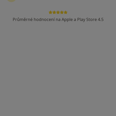
Vojenská zdravotní pojišťovna ČR
Revírní bratrská pokladna, zdravotní pojišťovna
Průměrné hodnocení na Apple a Play Store 4.5
Zobrazit více
Hana Jirsová
Logoped
Holušická 3/2221, Praha
•
Mapa
Ordinace klinické logopedie a ergoterapie Logopoint- Mgr. Hana Jirsová