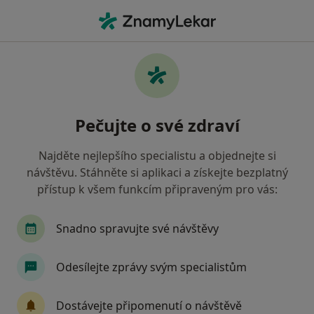
Hla
Logoped • Praha 1, Praha, hl město Praha
Filtry
Mapa
Logoped, Praha 1, Praha
Pečujte o své zdraví
Jak řadíme výsledky vyhledávání?
Najděte nejlepšího specialistu a objednejte si
návštěvu. Stáhněte si aplikaci a získejte bezplatný
Jakou pojišťovnu máte?
přístup k všem funkcím připraveným pro vás:
Všeobecná zdravotní pojišťovna
Snadno spravujte své návštěvy
Zdravotní pojišťovna ministerstva vnitra ČR
Odesílejte zprávy svým specialistům
Oborová zdravotní pojišťovna
Dostávejte připomenutí o návštěvě