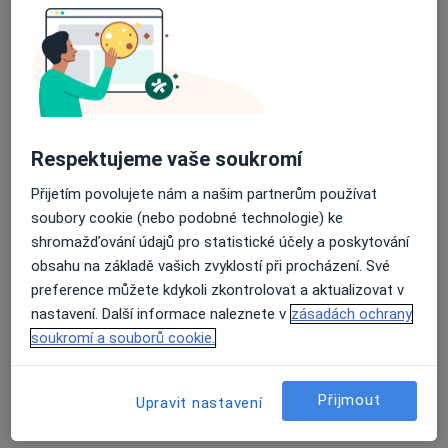
Rezervovat termín
Respektujeme vaše soukromí
Přijetím povolujete nám a našim partnerům používat
soubory cookie (nebo podobné technologie) ke
Mgr. Michaela Nesvadbová
shromažďování údajů pro statistické účely a poskytování
obsahu na základě vašich zvyklostí při procházení. Své
·
Více
Logoped
preference můžete kdykoli zkontrolovat a aktualizovat v
Klapkova 1874/83, Praha
•
Mapa
nastavení. Další informace naleznete v
zásadách ochrany
Logoběžka - logopedie bez překážek
soukromí a souborů cookie.
Tento specialista nenabízí online rezervaci termínu na této adrese.
Rezervovat termín
Přijmout
Upravit nastavení