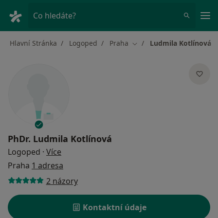
Hla
Co hledáte?
Hlavní Stránka
Logoped
Praha
Ludmila Kotlínová
Změna města
PhDr.
Ludmila Kotlínová
o specializacích
Logoped
·
Více
Praha
1 adresa
2 názory
Kontaktní údaje