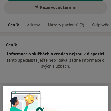
Rezervovat termín
Ceník
Adresy
Názory pacientů (2)
Odpovědi 
Ceník
Informace o službách a cenách nejsou k dispozici
Tento specialista ještě nepřidával žádné informace o
svých službách.
Adresa
Poliklinika Malešice
Plaňanská 573/1,
Praha
108 00