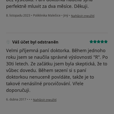
perfektně mluvit za dva měsíce. Děkuji.
podle názoru uživatele Markét
8. listopadu 2023
•
Poliklinika Malešice
•
Jiný
•
Nahlásit zneužití
Váš účet byl odstraněn
Velmi příjemná paní doktorka. Během jednoho
roku jsem se naučila správné výslovnosti "R". Po
30ti letech. Ze začátku jsem byla skeptická, že to
vůbec dovedu. Během sezení si s paní
doktorkou nenuceně povídáte, takže je to
takové nenásilné procvičování. Vřele
doporučuji.
podle názoru uživatele Váš účet byl odstraněn
6. dubna 2017
•
•
•
Nahlásit zneužití