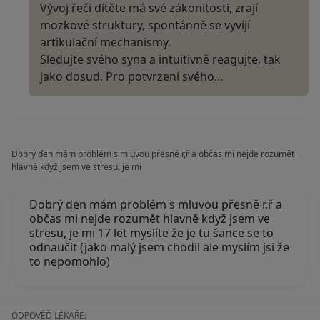
Vývoj řeči dítěte má své zákonitosti, zrají
mozkové struktury, spontánně se vyvíjí
artikulační mechanismy.
Sledujte svého syna a intuitivně reagujte, tak
jako dosud. Pro potvrzení svého…
Dobrý den mám problém s mluvou přesně r,ř a občas mi nejde rozumět
hlavně když jsem ve stresu, je mi
Dobrý den mám problém s mluvou přesně r,ř a
občas mi nejde rozumět hlavně když jsem ve
stresu, je mi 17 let myslíte že je tu šance se to
odnaučit (jako malý jsem chodil ale myslím jsi že
to nepomohlo)
ODPOVĚĎ LÉKAŘE: