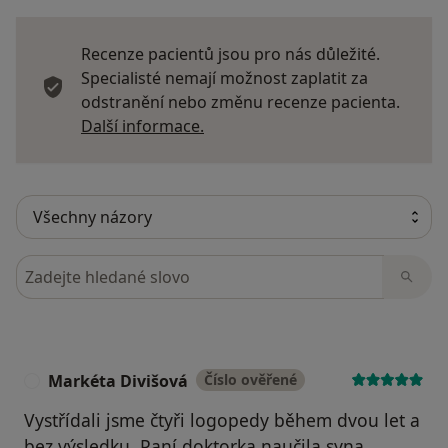
Recenze pacientů jsou pro nás důležité.
Specialisté nemají možnost zaplatit za
odstranění nebo změnu recenze pacienta.
Další informace o názorech
Další informace.
Hledejte v názorech
Markéta Divišová
Číslo ověřené
M
Vystřídali jsme čtyři logopedy během dvou let a
bez výsledku. Paní doktorka naučila syna