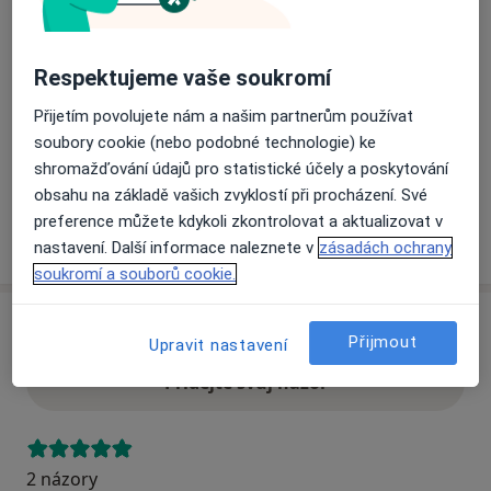
Přiblížit mapu
se otevře v nové záložce
Respektujeme vaše soukromí
Přijetím povolujete nám a našim partnerům používat
Dostupnost
Na této adrese online kalendář není aktivní
soubory cookie (nebo podobné technologie) ke
Co mám v takové situaci udělat?
shromažďování údajů pro statistické účely a poskytování
obsahu na základě vašich zvyklostí při procházení. Své
preference můžete kdykoli zkontrolovat a aktualizovat v
Více
nastavení. Další informace naleznete v
zásadách ochrany
o adrese
soukromí a souborů cookie.
Názory
Přijmout
Upravit nastavení
Přidejte svůj názor
2 názory