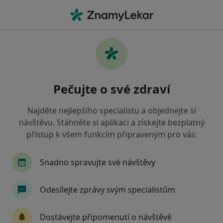
Hla
Logoped • Prague 10, Praha, hl město Praha
Filtry
Mapa
Logoped, Prague 10, Praha
Pečujte o své zdraví
Jak řadíme výsledky vyhledávání?
Najděte nejlepšího specialistu a objednejte si
návštěvu. Stáhněte si aplikaci a získejte bezplatný
Jakou pojišťovnu máte?
přístup k všem funkcím připraveným pro vás:
Všeobecná zdravotní pojišťovna
Zdravotní poj
Snadno spravujte své návštěvy
Odesílejte zprávy svým specialistům
Dostávejte připomenutí o návštěvě