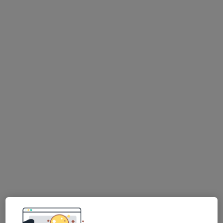
Hana Jirsová
Logoped
Holušická 3/2221, Praha
•
Mapa
Ordinace klinické logopedie a ergoterapie Logopoint- Mgr. Hana Jirsová
Korekce vad řeči
od 400 kč
Tento specialista nenabízí online rezervaci termínu na této adrese.
Rezervovat termín