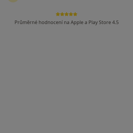
Průměrné hodnocení na Apple a Play Store 4.5
Mgr. Petra Kopecká
Logoped
5 názorů
Živonínská 1630, Praha
•
Mapa
Klinická logopedie
Tento specialista nenabízí online rezervaci termínu na této adrese.
Rezervovat termín