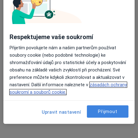
PhDr. Jana Melicharová
Logoped
5 názorů
J.Vrby 519, Kladno
•
Mapa
Respektujeme vaše soukromí
Soukromá logopedická poradna
Tento specialista nenabízí online rezervaci termínu na této adrese.
Přijetím povolujete nám a našim partnerům používat
soubory cookie (nebo podobné technologie) ke
Rezervovat termín
shromažďování údajů pro statistické účely a poskytování
obsahu na základě vašich zvyklostí při procházení. Své
preference můžete kdykoli zkontrolovat a aktualizovat v
nastavení. Další informace naleznete v
zásadách ochrany
soukromí a souborů cookie.
Přijmout
Upravit nastavení
Mgr. Lucie Krejčová
·
Více
Logoped