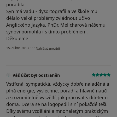
poradila.
Syn má vadu - dysortografii a ve škole mu
dělalo velké problémy zvládnout učivo
Anglického jazyka, PhDr. Melicharová nášemu
synovi pomohla i s tímto problémem.
Děkujeme
podle názoru uživatele Váš účet byl odstraněn
15. dubna 2013
•
•
•
Nahlásit zneužití
Váš účet byl odstraněn
Vstřícná, sympatická, vždycky dobře naladěná a
plná energie, vyslechne, poradí a hlavně naučí
a srozumitelně vysvětlí, jak pracovat s dítětem i
doma. Dcera se na logopedii s ní pokaždé těší.
Díky svému vzdělání a mnohaletým praktickým