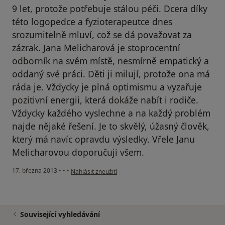
9 let, protože potřebuje stálou péči. Dcera díky
této logopedce a fyzioterapeutce dnes
srozumitelně mluví, což se dá považovat za
zázrak. Jana Melicharová je stoprocentní
odborník na svém místě, nesmírně empatický a
oddaný své práci. Děti ji milují, protože ona má
ráda je. Vždycky je plná optimismu a vyzařuje
pozitivní energii, která dokáže nabít i rodiče.
Vždycky každého vyslechne a na každý problém
najde nějaké řešení. Je to skvělý, úžasný člověk,
který má navíc opravdu výsledky. Vřele Janu
Melicharovou doporučuji všem.
podle názoru uživatele Váš účet byl odstraněn
17. března 2013
•
•
•
Nahlásit zneužití
Související vyhledávání