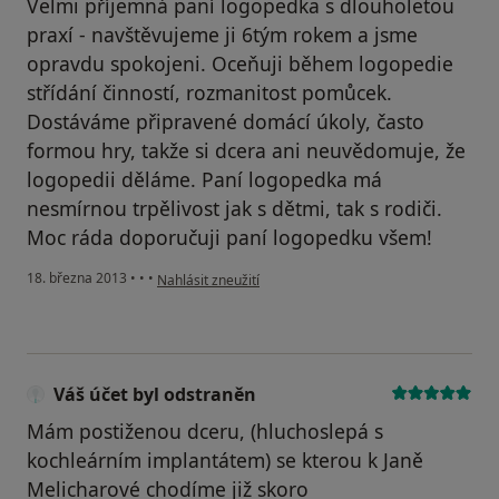
Velmi příjemná paní logopedka s dlouholetou
praxí - navštěvujeme ji 6tým rokem a jsme
opravdu spokojeni. Oceňuji během logopedie
střídání činností, rozmanitost pomůcek.
Dostáváme připravené domácí úkoly, často
formou hry, takže si dcera ani neuvědomuje, že
logopedii děláme. Paní logopedka má
nesmírnou trpělivost jak s dětmi, tak s rodiči.
Moc ráda doporučuji paní logopedku všem!
podle názoru uživatele Váš účet byl odstraněn
18. března 2013
•
•
•
Nahlásit zneužití
Váš účet byl odstraněn
Mám postiženou dceru, (hluchoslepá s
kochleárním implantátem) se kterou k Janě
Melicharové chodíme již skoro