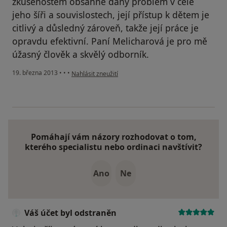
zkušenostem obsáhne daný problém v celé
jeho šíři a souvislostech, její přístup k dětem je
citlivý a důsledný zároveň, takže její práce je
opravdu efektivní. Paní Melicharová je pro mě
úžasný člověk a skvělý odborník.
podle názoru uživatele Váš účet byl odstraněn
19. března 2013
•
•
•
Nahlásit zneužití
Pomáhají vám názory rozhodovat o tom,
kterého specialistu nebo ordinaci navštívit?
Ano
Ne
Váš účet byl odstraněn