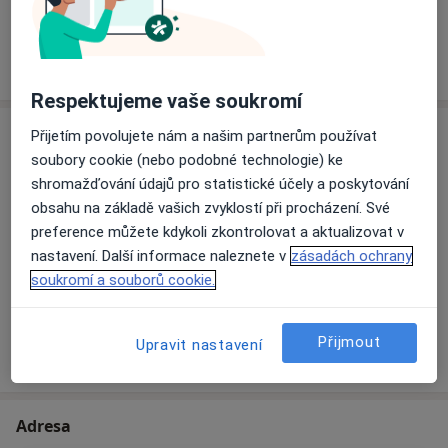
somatopedie
Více
o zkušenostech
Kurzy:
11.-12.4.2014 Myofunkční poruchy z pohledu
Respektujeme vaše soukromí
dysfunkce jazyka - logopedická diagnostika a terapie
Služby a ceník služeb
Přijetím povolujete nám a našim partnerům používat
6.-7.4.2013 Percepční a motorická oslabení ve školní
soubory cookie (nebo podobné technologie) ke
praxi (Mgr. Pavla Bubebíčková)
Logopedická konzultace
shromažďování údajů pro statistické účely a poskytování
Detaily
obsahu na základě vašich zvyklostí při procházení. Své
4.4.2013 Lezení-základ grafomotoriky
preference můžete kdykoli zkontrolovat a aktualizovat v
Logopedické terapie
nastavení. Další informace naleznete v
zásadách ochrany
16.3.2013 Feldenkraisova metoda-workshop č.1
Detaily
soukromí a souborů cookie.
2009 – 2012 Specializované vzdělávání logopedů ve
školství
Přijmout
Upravit nastavení
Jak fungují ceny?
1.semestr – Poruchy řeči systémového charakteru-
vývojová dysfázie
2.semestr – Poruchy produkce řeči-dysartrie
Adresa
3.semestr – Poruchy sluchu