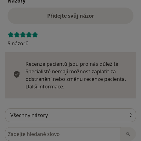
Názory
2002 Problematika autismu – zdravotní a vzdělávací
problémy. Specifika
Přidejte svůj názor
vzdělávání dětí a žáků s autismem.
1998 – 2000 Základy grafologie, rekvalifikační kurz
5 názorů
1991 Kurz sociálně-psychologických dovedností
Členství v odborných společnostech:
Recenze pacientů jsou pro nás důležité.
Asociace logopedů ve školství
Specialisté nemají možnost zaplatit za
Psychopedická společnost
odstranění nebo změnu recenze pacienta.
Další informace o názorech
Další informace.
Hledejte v názorech