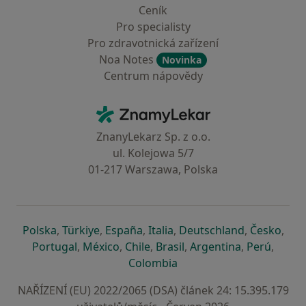
Ceník
Pro specialisty
Pro zdravotnická zařízení
Noa Notes
Novinka
Centrum nápovědy
Kontakt
ZnamyLekar - Hlavní stránka
ZnanyLekarz Sp. z o.o.
ul. Kolejowa 5/7
01-217 Warszawa, Polska
se otevře v nové záložce
se otevře v nové záložce
se otevře v nové záložce
se otevře v nové záložce
se otevře v 
se o
Polska
,
Türkiye
,
España
,
Italia
,
Deutschland
,
Česko
,
se otevře v nové záložce
se otevře v nové záložce
se otevře v nové záložce
se otevře v nové záložc
se otevře v 
se ote
Portugal
,
México
,
Chile
,
Brasil
,
Argentina
,
Perú
,
se otevře v nové záložce
Colombia
NAŘÍZENÍ (EU) 2022/2065 (DSA) článek 24: 15.395.179