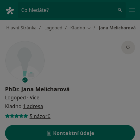
Hla
Co hledáte?
Hlavní Stránka
Logoped
Kladno
Jana Melicharová
Změna města
PhDr.
Jana Melicharová
o specializacích
Logoped
·
Více
Kladno
1 adresa
5 názorů
Kontaktní údaje