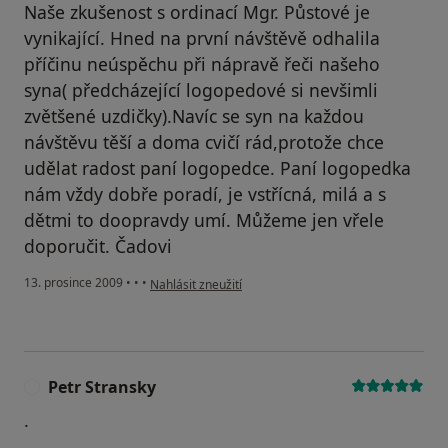
Naše zkušenost s ordinací Mgr. Půstové je
vynikající. Hned na první návštěvě odhalila
příčinu neúspěchu při nápravě řeči našeho
syna( předcházející logopedové si nevšimli
zvětšené uzdičky).Navíc se syn na každou
návštěvu těší a doma cvičí rád,protože chce
udělat radost paní logopedce. Paní logopedka
nám vždy dobře poradí, je vstřícná, milá a s
dětmi to doopravdy umí. Můžeme jen vřele
doporučit. Čadovi
podle názoru uživatele Pacient
13. prosince 2009
•
•
•
Nahlásit zneužití
Petr Stransky
P
.