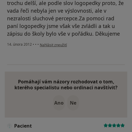
trochu delší, ale podle slov logopedky proto, že
vada řeči nebyla jen ve výslovnosti, ale v
nezralosti sluchové percepce.Za pomoci rad
paní logopedky jsme však vše zvládli a tak u
zápisu do školy bylo vše v pořádku. Děkujeme
podle názoru uživatele Hůlovi
14. února 2012
•
•
•
Nahlásit zneužití
Pomáhají vám názory rozhodovat o tom,
kterého specialistu nebo ordinaci navštívit?
Ano
Ne
Pacient