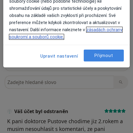
soubory cookie (nebo podobné technologie) ke
shromažďování údajů pro statistické účely a poskytování
obsahu na základě vašich zvyklostí při procházení. Své
Recenze pacientů jsou pro nás důležité.
preference můžete kdykoli zkontrolovat a aktualizovat v
Specialisté nemají možnost zaplatit za
nastavení. Další informace naleznete v
zásadách ochrany
odstranění nebo změnu recenze pacienta.
Další informace o názorech
soukromí a souborů cookie.
Další informace.
Přijmout
Upravit nastavení
Hledejte v názorech
Váš účet byl odstraněn
K pani doktorce Pustove chodime jiz 2.rokem a
musim nesouhlasit s komentari, ze pani