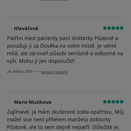
Hlaváčová
H
Patřím mezi pacienty paní doktorky Půstové a
považuji ji za člověka na svém místě. Je velmi
milá, ale zároveň působí seriózně a odborně na
výši. Mohu ji jen doporučit!!
podle názoru uživatele Hlaváčová
29. května 2009
•
•
•
Nahlásit zneužití
Marie Muzikova
M
Zajímavé, já mám zkušenost zcela opačnou. Můj
mažel sice není přítelem manžela doktorky
Půstové, ale to sem stejně nepatří. Důležité je,