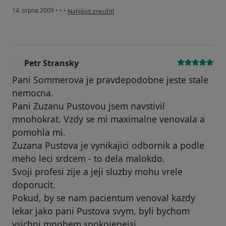
podle názoru uživatele alice k.
14. srpna 2009
•
•
•
Nahlásit zneužití
Petr Stransky
P
Pani Sommerova je pravdepodobne jeste stale
nemocna.
Pani Zuzanu Pustovou jsem navstivil
mnohokrat. Vzdy se mi maximalne venovala a
pomohla mi.
Zuzana Pustova je vynikajici odbornik a podle
meho leci srdcem - to dela malokdo.
Svoji profesi zije a jeji sluzby mohu vrele
doporucit.
Pokud, by se nam pacientum venoval kazdy
lekar jako pani Pustova svym, byli bychom
vsichni mnohem spokojenejsi.