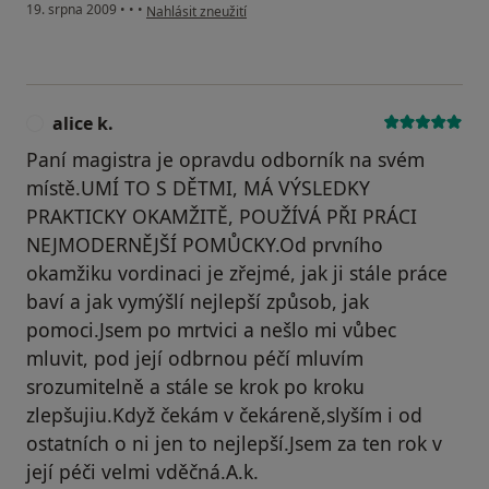
podle názoru uživatele Petr Stransky
19. srpna 2009
•
•
•
Nahlásit zneužití
alice k.
A
Paní magistra je opravdu odborník na svém
místě.UMÍ TO S DĚTMI, MÁ VÝSLEDKY
PRAKTICKY OKAMŽITĚ, POUŽÍVÁ PŘI PRÁCI
NEJMODERNĚJŠÍ POMŮCKY.Od prvního
okamžiku vordinaci je zřejmé, jak ji stále práce
baví a jak vymýšlí nejlepší způsob, jak
pomoci.Jsem po mrtvici a nešlo mi vůbec
mluvit, pod její odbrnou péčí mluvím
srozumitelně a stále se krok po kroku
zlepšujiu.Když čekám v čekáreně,slyším i od
ostatních o ni jen to nejlepší.Jsem za ten rok v
její péči velmi vděčná.A.k.