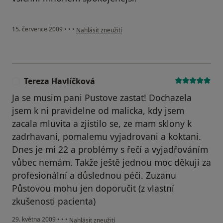
podle názoru uživatele Petr Stransky
15. července 2009
•
•
•
Nahlásit zneužití
Tereza Havlíčková
T
Ja se musim pani Pustove zastat! Dochazela
jsem k ni pravidelne od malicka, kdy jsem
zacala mluvita a zjistilo se, ze mam sklony k
zadrhavani, pomalemu vyjadrovani a koktani.
Dnes je mi 22 a problémy s řečí a vyjadřováním
vůbec nemám. Takže ještě jednou moc děkuji za
profesionální a důslednou péči. Zuzanu
Půstovou mohu jen doporučit (z vlastní
zkušenosti pacienta)
podle názoru uživatele Tereza Havlíčková
29. května 2009
•
•
•
Nahlásit zneužití