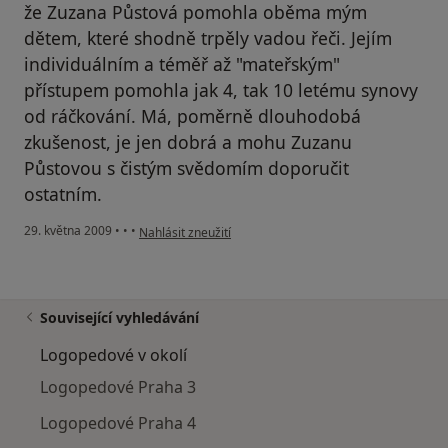
že Zuzana Půstová pomohla oběma mým
dětem, které shodně trpěly vadou řeči. Jejím
individuálním a téměř až "mateřským"
přístupem pomohla jak 4, tak 10 letému synovy
od ráčkování. Má, poměrně dlouhodobá
zkušenost, je jen dobrá a mohu Zuzanu
Půstovou s čistým svědomím doporučit
ostatním.
podle názoru uživatele Marie Muzikova
29. května 2009
•
•
•
Nahlásit zneužití
Související vyhledávání
Logopedové v okolí
Logopedové Praha 3
Logopedové Praha 4