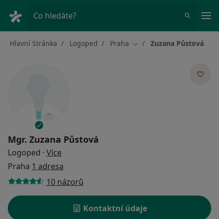
Hla
Co hledáte?
Hlavní Stránka
Logoped
Praha
Zuzana Půstová
Změna města
Mgr.
Zuzana Půstová
o specializacích
Logoped
·
Více
Praha
1 adresa
10 názorů
Kontaktní údaje