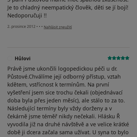
Je to chladný neempatický člověk, děti se jí bojí!
Nedoporučuji !!
podle názoru uživatele Váš účet byl odstraněn
2. prosince 2012
•
•
•
Nahlásit zneužití
Hůlovi
H
Právě jsme ukončili logopedickou péči u dr.
Půstové.Chválíme její odborný přístup, vztah
kdětem, vstřícnost k termínům. Na první
vyšetření jsem sice trochu čekali (objednávací
doba byla přes jeden měsíc), ale stálo to za to.
Následující termíny byly vždy dorženy a v
čekárně jsme téměř nikdy nečekali. Hlásku Ř
vyvodila již na druhé návštěvě a ve velice krátké
době ji dcera začala sama užívat. U syna to bylo