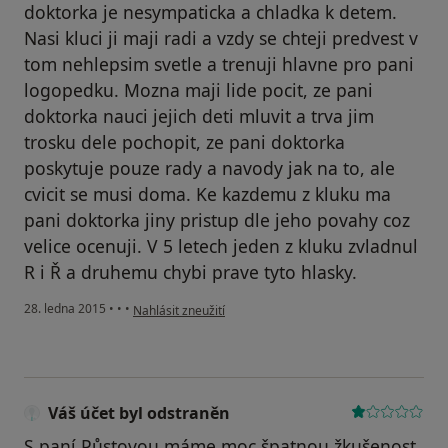
doktorka je nesympaticka a chladka k detem.
Nasi kluci ji maji radi a vzdy se chteji predvest v
tom nehlepsim svetle a trenuji hlavne pro pani
logopedku. Mozna maji lide pocit, ze pani
doktorka nauci jejich deti mluvit a trva jim
trosku dele pochopit, ze pani doktorka
poskytuje pouze rady a navody jak na to, ale
cvicit se musi doma. Ke kazdemu z kluku ma
pani doktorka jiny pristup dle jeho povahy coz
velice ocenuji. V 5 letech jeden z kluku zvladnul
R i Ř a druhemu chybi prave tyto hlasky.
podle názoru uživatele Váš účet byl odstraněn
28. ledna 2015
•
•
•
Nahlásit zneužití
Váš účet byl odstraněn
S paní Půstovou máme moc špatnou žkušenost.