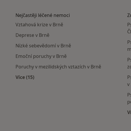
Nejčastěji léčené nemoci
Z
Vztahová krize v Brně
P
Č
Deprese v Brně
P
Nízké sebevědomí v Brně
m
Emoční poruchy v Brně
P
Poruchy v mezilidských vztazích v Brně
z
Více (15)
P
Více v kategorii: Nejčastěji léčené nemoci
v
P
p
V