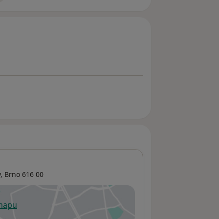
y
,
Brno
616 00
 mapu
 otevře v nové záložce