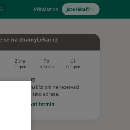
Přihlásit se
Jste lékař?
e se na ZnamyLekar.cz
Zítra
Po
Út
St
Čt
9 Srpen
10 Srpen
11 Srpen
12 Srpen
13 Srp
specialista nenabízí online rezervaci
termínu na této adrese.
Rezervovat termín