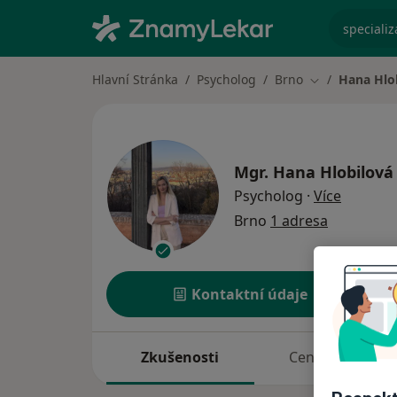
specializ
Hlavní Stránka
Psycholog
Brno
Hana Hlo
Změna města
Mgr.
Hana Hlobilová
o specia
Psycholog
·
Více
Brno
1 adresa
Kontaktní údaje
Zkušenosti
Ceník