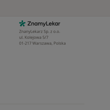
Kontakt
ZnamyLekar - Hlavní stránka
ZnanyLekarz Sp. z o.o.
ul. Kolejowa 5/7
01-217 Warszawa, Polska