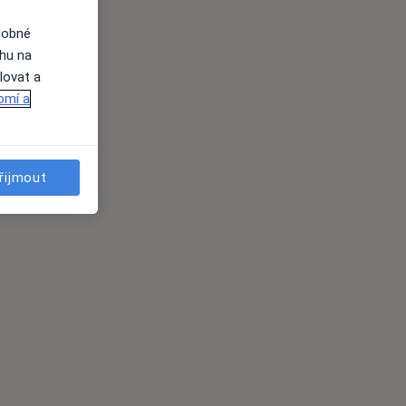
dobné
ahu na
lovat a
omí a
řijmout
es