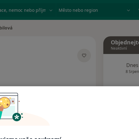
ace, nemoc nebo příjmení
Město nebo region
bilová
Objednejt
Neaktivní
Dnes
lizacích
8 Srpen
Tento 
Rezervovat termín
Adresy
Názory pacientů