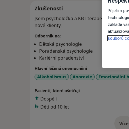
Respekt
Zkušenosti
Přijetím p
technologi
Jsem psycholožka a KBT terapeutka ve výc
základě vaš
nové klienty.
aktualizova
Odborník na:
souborů co
Dětská psychologie
Poradenská psychologie
Kariérní poradenství
Hlavní léčená onemocnění
Alkoholismus
Anorexie
Emocionální b
Pacienti, které ošetřuji
Dospělí
Děti od 10 let
Více
o 