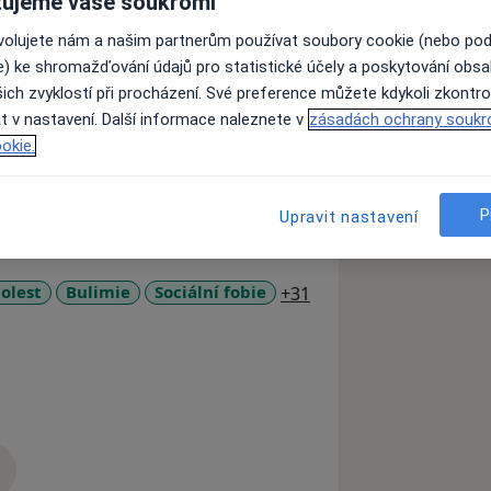
ujeme vaše soukromí
ovolujete nám a našim partnerům používat soubory cookie (nebo po
e) ke shromažďování údajů pro statistické účely a poskytování obs
viku. V současné době mám kapacitu na
ich zvyklostí při procházení. Své preference můžete kdykoli zkontro
t v nastavení. Další informace naleznete v
zásadách ochrany soukr
okie.
P
Upravit nastavení
a11y_sr_more_diseas
olest
Bulimie
Sociální fobie
+31
zkušenostech