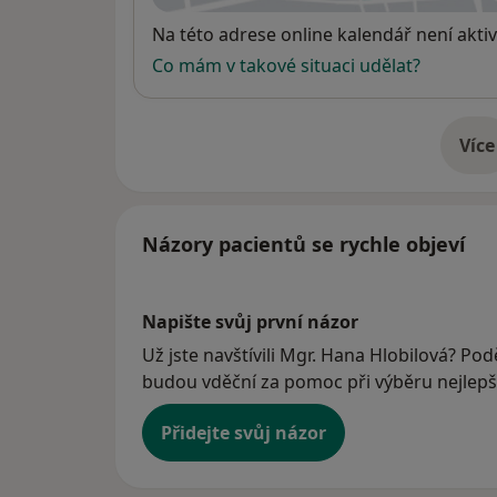
Dostupnost
Na této adrese online kalendář není aktiv
Co mám v takové situaci udělat?
Více
o 
Názory pacientů se rychle objeví
Napište svůj první názor
Už jste navštívili Mgr. Hana Hlobilová? Podě
budou vděční za pomoc při výběru nejlepší
Přidejte svůj názor