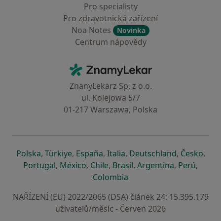
Pro specialisty
Pro zdravotnická zařízení
Noa Notes
Novinka
Centrum nápovědy
Kontakt
ZnamyLekar - Hlavní stránka
ZnanyLekarz Sp. z o.o.
ul. Kolejowa 5/7
01-217 Warszawa, Polska
se otevře v nové záložce
se otevře v nové záložce
se otevře v nové záložce
se otevře v nové záložce
se otevře v 
se o
Polska
,
Türkiye
,
España
,
Italia
,
Deutschland
,
Česko
,
se otevře v nové záložce
se otevře v nové záložce
se otevře v nové záložce
se otevře v nové záložc
se otevře v 
se ote
Portugal
,
México
,
Chile
,
Brasil
,
Argentina
,
Perú
,
se otevře v nové záložce
Colombia
NAŘÍZENÍ (EU) 2022/2065 (DSA) článek 24: 15.395.179
uživatelů/měsíc - Červen 2026