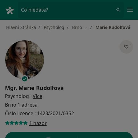
Hla
Co hledáte?
Hlavní Stránka
Psycholog
Brno
Marie Rudolfová
Změna města
Mgr.
Marie Rudolfová
o specializacích
Psycholog
·
Více
Brno
1 adresa
Číslo licence : 1423/2021/0352
1 názor