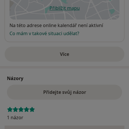
Přiblížit mapu
se otevře v nové záložce
Dostupnost
Na této adrese online kalendář není aktivní
Co mám v takové situaci udělat?
Více
o adrese
Názory
Přidejte svůj názor
1 názor