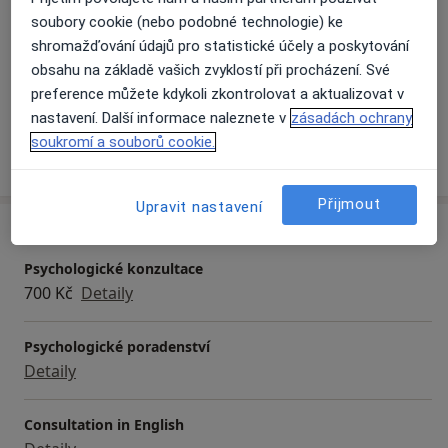
soubory cookie (nebo podobné technologie) ke
Hlavní léčená onemocnění
shromažďování údajů pro statistické účely a poskytování
Zhoršená koncentrace
Emoční poruchy
obsahu na základě vašich zvyklostí při procházení. Své
a11y_
Sociální fobie
Deprese
Nízké sebevědomí
+8
preference můžete kdykoli zkontrolovat a aktualizovat v
nastavení. Další informace naleznete v
zásadách ochrany
soukromí a souborů cookie.
Více
o zkušenostech
Přijmout
Upravit nastavení
Služby a ceník služeb
Psychologické konzultace
700 Kč
Detaily
Psychologické poradenství
Detaily
Consultation in English