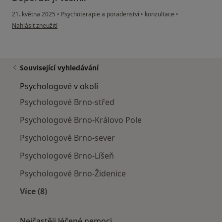
21. května 2025
•
Psychoterapie a poradenství
•
konzultace
•
podle názoru uživatele Pavel
Nahlásit zneužití
Související vyhledávání
Psychologové v okolí
Psychologové Brno-střed
Psychologové Brno-Královo Pole
Psychologové Brno-sever
Psychologové Brno-Líšeň
Psychologové Brno-Židenice
Více (8)
Více v kategorii: Psychologové v okolí
Nejčastěji léčené nemoci