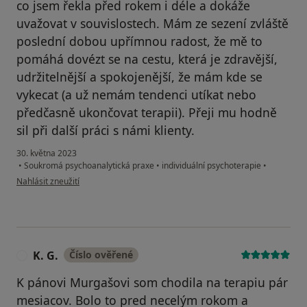
co jsem řekla před rokem i déle a dokáže
uvažovat v souvislostech. Mám ze sezení zvláště
poslední dobou upřímnou radost, že mě to
pomáhá dovézt se na cestu, která je zdravější,
udržitelnější a spokojenější, že mám kde se
vykecat (a už nemám tendenci utíkat nebo
předčasně ukončovat terapii). Přeji mu hodně
sil při další práci s námi klienty.
30. května 2023
•
Soukromá psychoanalytická praxe
•
individuální psychoterapie
•
podle názoru uživatele Veronika
Nahlásit zneužití
K. G.
Číslo ověřené
K
K pánovi Murgašovi som chodila na terapiu pár
mesiacov. Bolo to pred necelým rokom a