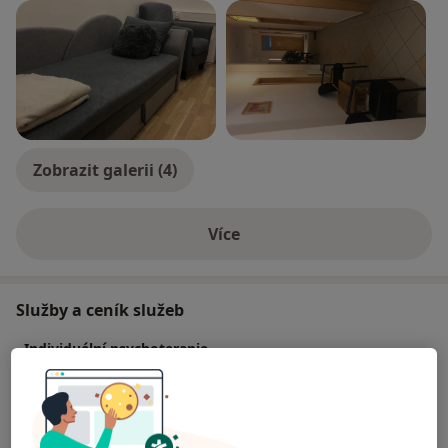
Psychoterapeutická prax:
- Centrum Anabell, zamerané na klientov s poruchami
príjmu potravy
- Masarykova Univerzita, zameranie na pomoc
študentom s psychickými a somatickými ťažkosťami
Zobrazit galerii (4)
- Súkromná prax
Více
Pre objednanie:
o zkušenostech
Murgas.martin@psychoanalyzamurgas.cz
Služby a ceník služeb
Individuální psychoterapie
1 500 Kč
Detaily
Psychoanalýza