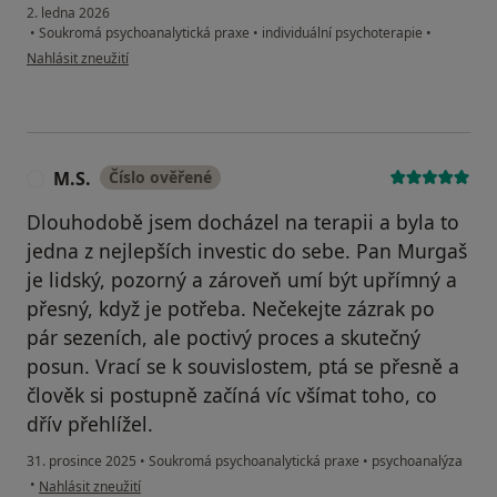
2. ledna 2026
•
Soukromá psychoanalytická praxe
•
individuální psychoterapie
•
podle názoru uživatele Daniela F.
Nahlásit zneužití
M.S.
Číslo ověřené
M
Dlouhodobě jsem docházel na terapii a byla to
jedna z nejlepších investic do sebe. Pan Murgaš
je lidský, pozorný a zároveň umí být upřímný a
přesný, když je potřeba. Nečekejte zázrak po
pár sezeních, ale poctivý proces a skutečný
posun. Vrací se k souvislostem, ptá se přesně a
člověk si postupně začíná víc všímat toho, co
dřív přehlížel.
31. prosince 2025
•
Soukromá psychoanalytická praxe
•
psychoanalýza
podle názoru uživatele M.S.
•
Nahlásit zneužití