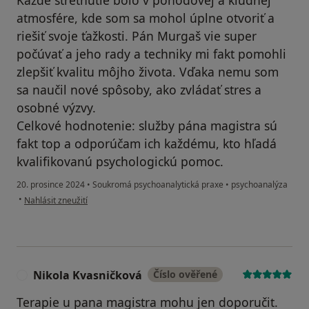
Každé stretnutie bolo v pohodovej a kľudnej
atmosfére, kde som sa mohol úplne otvoriť a
riešiť svoje ťažkosti. Pán Murgaš vie super
počúvať a jeho rady a techniky mi fakt pomohli
zlepšiť kvalitu môjho života. Vďaka nemu som
sa naučil nové spôsoby, ako zvládať stres a
osobné výzvy.
Celkové hodnotenie: služby pána magistra sú
fakt top a odporúčam ich každému, kto hľadá
kvalifikovanú psychologickú pomoc.
20. prosince 2024
•
Soukromá psychoanalytická praxe
•
psychoanalýza
podle názoru uživatele F. L.
•
Nahlásit zneužití
Nikola Kvasničková
Číslo ověřené
N
Terapie u pana magistra mohu jen doporučit.