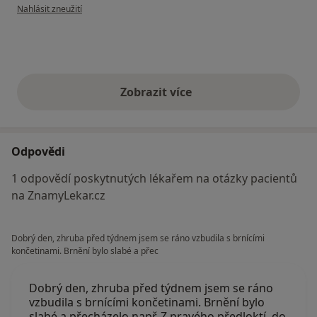
podle názoru uživatele M.M.
Nahlásit zneužití
Zobrazit více
výše uvedené názory
Odpovědi
1 odpovědí poskytnutých lékařem na otázky pacientů
na ZnamyLekar.cz
Dobrý den, zhruba před týdnem jsem se ráno vzbudila s brnícími
končetinami. Brnění bylo slabé a přec
Dobrý den, zhruba před týdnem jsem se ráno
vzbudila s brnícími končetinami. Brnění bylo
slabé a přecházelo např. Z pravého předloktí, do