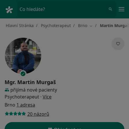
Hla
Co hledáte?
Hlavní Stránka
Psychoterapeut
Brno
Martin Murga
Změna města
Mgr.
Martin Murgaš
přijímá nové pacienty
o specializacích
Psychoterapeut
·
Více
Brno
1 adresa
20 názorů