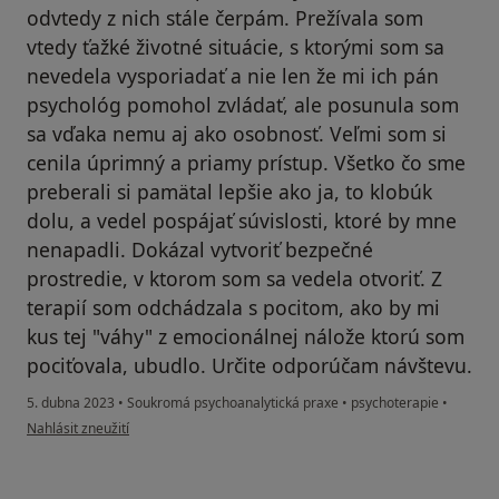
odvtedy z nich stále čerpám. Prežívala som
vtedy ťažké životné situácie, s ktorými som sa
nevedela vysporiadať a nie len že mi ich pán
psychológ pomohol zvládať, ale posunula som
sa vďaka nemu aj ako osobnosť. Veľmi som si
cenila úprimný a priamy prístup. Všetko čo sme
preberali si pamätal lepšie ako ja, to klobúk
dolu, a vedel pospájať súvislosti, ktoré by mne
nenapadli. Dokázal vytvoriť bezpečné
prostredie, v ktorom som sa vedela otvoriť. Z
terapií som odchádzala s pocitom, ako by mi
kus tej "váhy" z emocionálnej nálože ktorú som
pociťovala, ubudlo. Určite odporúčam návštevu.
5. dubna 2023
•
Soukromá psychoanalytická praxe
•
psychoterapie
•
podle názoru uživatele K. G.
Nahlásit zneužití