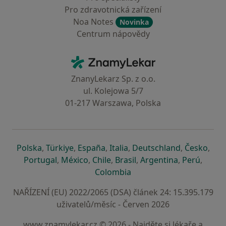
Pro zdravotnická zařízení
Noa Notes
Novinka
Centrum nápovědy
Kontakt
ZnamyLekar - Hlavní stránka
ZnanyLekarz Sp. z o.o.
ul. Kolejowa 5/7
01-217 Warszawa, Polska
se otevře v nové záložce
se otevře v nové záložce
se otevře v nové záložce
se otevře v nové záložce
se otevře v 
se o
Polska
,
Türkiye
,
España
,
Italia
,
Deutschland
,
Česko
,
se otevře v nové záložce
se otevře v nové záložce
se otevře v nové záložce
se otevře v nové záložc
se otevře v 
se ote
Portugal
,
México
,
Chile
,
Brasil
,
Argentina
,
Perú
,
se otevře v nové záložce
Colombia
NAŘÍZENÍ (EU) 2022/2065 (DSA) článek 24: 15.395.179
uživatelů/měsíc - Červen 2026
www.znamylekar.cz © 2026 - Najděte si lékaře a