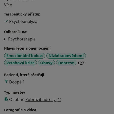
O mně
Pri svojej práci využívam psychoanalytický,
Více
psychodynamický prístup, ktorý vám môže dopomôcť
Terapeutický přístup
k uvedomeniu si skrytých, neuvedomovaných motívov
Psychoanalýza
a príčin vedúcich k vašim aktuálnym ťažkostiam. Jedná
sa o dlhodobú spoluprácu vedúcu k lepšiemu
Odborník na:
sebapoznaniu a naplneniu vlastného, kreatívneho
Psychoterapie
potenciálu jednotlivca.
Hlavní léčená onemocnění
Emocionální bolest
Nízké sebevědomí
a11y_sr_more_d
Vztahová krize
Obavy
Deprese
+27
Vzdelanie:
- Masarykova Univerzita, Filozofická fakulta, študijný
Pacienti, které ošetřuji
odbor: jednoborová psychológia
Dospělí
- IAPSA (Inštitút aplikovanej psychoanalýzy), výcvik v
Typ návštěv
psychoanalytickej psychoterapii
Osobně
Zobrazit adresy (1)
Fotografie a videa