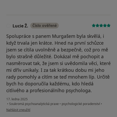
Lucie Ž.
Číslo ověřené
L
Spolupráce s panem Murgašem byla skvělá, i
když trvala jen krátce. Hned na první schůzce
jsem se cítila uvolněně a bezpečně, což pro mě
bylo strašně důležité. Dokázal mě pochopit a
nasměrovat tak, že jsem si uvědomila věci, které
mi dřív unikaly. I za tak krátkou dobu mi jeho
rady pomohly a cítím se teď mnohem líp. Určitě
bych ho doporučila každému, kdo hledá
citlivého a profesionálního psychologa.
17. ledna 2025
•
Soukromá psychoanalytická praxe
•
psychologické poradenství
•
podle názoru uživatele Lucie Ž.
Nahlásit zneužití