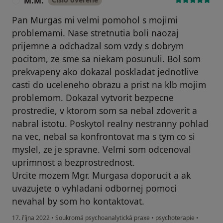
M.M.
M
Pan Murgas mi velmi pomohol s mojimi
problemami. Nase stretnutia boli naozaj
prijemne a odchadzal som vzdy s dobrym
pocitom, ze sme sa niekam posunuli. Bol som
prekvapeny ako dokazal poskladat jednotlive
casti do uceleneho obrazu a prist na klb mojim
problemom. Dokazal vytvorit bezpecne
prostredie, v ktorom som sa nebal zdoverit a
nabral istotu. Poskytol realny nestranny pohlad
na vec, nebal sa konfrontovat ma s tym co si
myslel, ze je spravne. Velmi som odcenoval
uprimnost a bezprostrednost.
Urcite mozem Mgr. Murgasa doporucit a ak
uvazujete o vyhladani odbornej pomoci
nevahal by som ho kontaktovat.
17. října 2022
•
Soukromá psychoanalytická praxe
•
psychoterapie
•