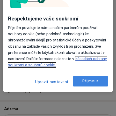
1 500 Kč
Detaily
Psychologické konzultace
Respektujeme vaše soukromí
1 500 Kč
Detaily
Přijetím povolujete nám a našim partnerům používat
soubory cookie (nebo podobné technologie) ke
Psychologické poradenství
shromažďování údajů pro statistické účely a poskytování
1 500 Kč
Detaily
obsahu na základě vašich zvyklostí při procházení. Své
preference můžete kdykoli zkontrolovat a aktualizovat v
Konzultace online
nastavení. Další informace naleznete v
zásadách ochrany
1 500 Kč
Detaily
soukromí a souborů cookie.
+ 7 služby
Přijmout
Upravit nastavení
Jak fungují ceny?
Adresa