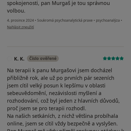
spokojenosti, pan Murgaš je tou správnou
volbou.
4. prosince 2024
•
Soukromá psychoanalytická praxe
•
psychoanalýza
•
podle názoru uživatele Nikola Kvasničková
Nahlásit zneužití
K. K.
Číslo ověřené
K
Na terapii k panu Murgašovi jsem docházel
přibližně rok, ale už po prvních pár sezeních
jsem cítil velký posun k lepšímu v oblasti
sebeuvědomění, nezávislosti myšlení a
rozhodování, což byl jeden z hlavních důvodů,
proč jsem se pro terapii rozhodl.
Na našich setkáních, z nichž většina probíhala
online, jsem se cítil vždy bezpečně a vyslyšen.