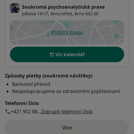
Soukromá psychoanalytická praxe
Joštova 141/7,
Brno-střed
,
Brno
602 00
Přiblížit mapu
se otevře v nové záložce
Dostupnost
Viz kalendář
Způsoby platby (soukromé návštěvy)
Bankovní převod
Nespolupracujeme se zdravotními pojišťovnami
Telefonní číslo
+421 902 88...
Zobrazit telefonní číslo
Více
o adrese