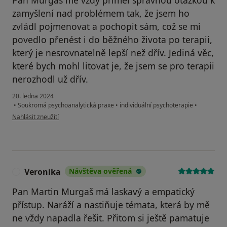
Pan Murgaš mě vždy přiměl správnou otázkou k
zamyšlení nad problémem tak, že jsem ho
zvládl pojmenovat a pochopit sám, což se mi
povedlo přenést i do běžného života po terapii,
který je nesrovnatelně lepší než dřív. Jediná věc,
které bych mohl litovat je, že jsem se pro terapii
nerozhodl už dřív.
20. ledna 2024
•
Soukromá psychoanalytická praxe
•
individuální psychoterapie
•
podle názoru uživatele K. K.
Nahlásit zneužití
Veronika
Návštěva ověřená
V
Pan Martin Murgaš má laskavý a empatický
přístup. Naráží a nastiňuje témata, která by mě
ne vždy napadla řešit. Přitom si ještě pamatuje