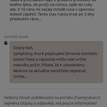
levého lýtka, do prstů na nohou, opět do ruky
atp. V 10 ráno mi začaly mrtvět ruce s úpornou
bolestí zápěstí. Tento stav rukou trval asi 3 dny
především ráno…
ODPOVĚĎ LÉKAŘE:
Dobrý deň,
symptómy, ktoré popisujete (brnenie končatín,
bolesť hlavy a zápästia) môžu mať určite
niekoľko príčin. Píšete, že k obvodnému
lekárovi sa aktuálne nemôžete objednať.
Určite…
Veškerý obsah publikovaný na portálu ZnamyLekar.cz
zejména Otázky a odpovědi, má pouze informativní