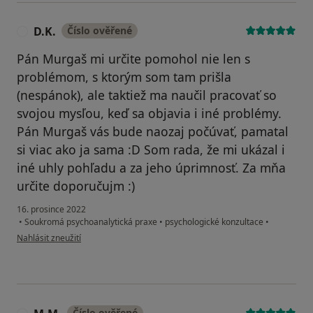
D.K.
Číslo ověřené
D
Pán Murgaš mi určite pomohol nie len s
problémom, s ktorým som tam prišla
(nespánok), ale taktiež ma naučil pracovať so
svojou mysľou, keď sa objavia i iné problémy.
Pán Murgaš vás bude naozaj počúvať, pamatal
si viac ako ja sama :D Som rada, že mi ukázal i
iné uhly pohľadu a za jeho úprimnosť. Za mňa
určite doporučujm :)
16. prosince 2022
•
Soukromá psychoanalytická praxe
•
psychologické konzultace
•
podle názoru uživatele D.K.
Nahlásit zneužití
Číslo ověřené