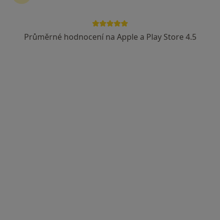
Průměrné hodnocení na Apple a Play Store 4.5
MUDr. David Šilhán, Ph.D.
·
Více
Neurolog
2 názory
Chlumčanského 497/5, Praha
•
Mapa
NeuroPrague Eight
Základní vyšetření
Cena nebyla přidána
Tento specialista nenabízí online rezervaci termínu na této adrese.
Rezervovat termín