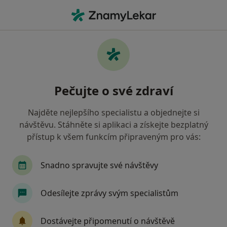
Hla
Základní Vyšetření • Praha, hl město Praha
Filtry
• 1
Mapa
Základní vyšetření Praha
Pečujte o své zdraví
Jak řadíme výsledky vyhledávání?
Najděte nejlepšího specialistu a objednejte si
návštěvu. Stáhněte si aplikaci a získejte bezplatný
Jakého specialistu hledáte?
přístup k všem funkcím připraveným pro vás:
Otorinolaryngolog
Neurolog
Plastický ch
Snadno spravujte své návštěvy
Odesílejte zprávy svým specialistům
Dostávejte připomenutí o návštěvě