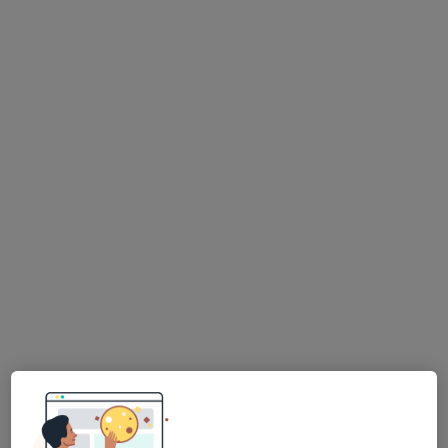
MUDr. Viktor Vik, Ph.D.
·
Více
Urolog
4 názory
Wilsonova 301/10, Praha
•
Mapa
URO MEDICO
Základní vyšetření
od 2 500 kč
Tento specialista nenabízí online rezervaci termínu na této adrese.
Rezervovat termín