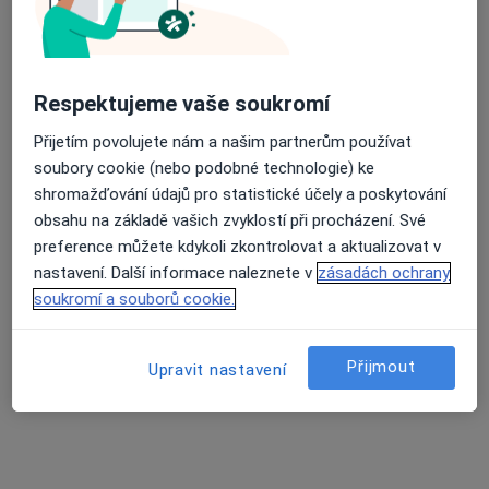
LM Clinic
·
Více
Chirurg, Dermatolog, Ortoped
Respektujeme vaše soukromí
25 názorů
Přijetím povolujete nám a našim partnerům používat
Jihlavská 1558/21, Praha
•
Mapa
soubory cookie (nebo podobné technologie) ke
LM Clinic
shromažďování údajů pro statistické účely a poskytování
Základní vyšetření
od 2 300 kč
obsahu na základě vašich zvyklostí při procházení. Své
preference můžete kdykoli zkontrolovat a aktualizovat v
Více
nastavení. Další informace naleznete v
zásadách ochrany
soukromí a souborů cookie.
MUDr. Zuzana
Mgr. Martina Liška
MUDr. Lada Novotná
Procházková
Malá
Přijmout
Upravit nastavení
Tato klinika nemá specialisty s dostupnými termíny v online kalendáři
Zobrazit profil