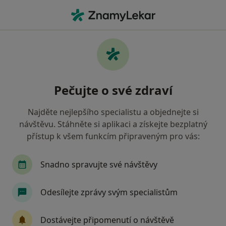
Hla
Krevní Test • Praha, hl město Praha
Filtry
• 1
Mapa
Krevní test Praha
Pečujte o své zdraví
Jak řadíme výsledky vyhledávání?
Najděte nejlepšího specialistu a objednejte si
návštěvu. Stáhněte si aplikaci a získejte bezplatný
Jakého specialistu hledáte?
přístup k všem funkcím připraveným pro vás:
Pediatr
Endokrinolog
Gynekolog
Uro
Snadno spravujte své návštěvy
Odesílejte zprávy svým specialistům
Dostávejte připomenutí o návštěvě