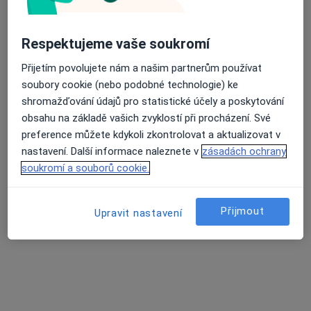
Zobrazit profil
Respektujeme vaše soukromí
Přijetím povolujete nám a našim partnerům používat
soubory cookie (nebo podobné technologie) ke
shromažďování údajů pro statistické účely a poskytování
obsahu na základě vašich zvyklostí při procházení. Své
preference můžete kdykoli zkontrolovat a aktualizovat v
nastavení. Další informace naleznete v
zásadách ochrany
DIAvize diabetologické a
soukromí a souborů cookie.
endokrinologické centrum
Diabetolog, Endokrinolog
Přijmout
3 názory
Upravit nastavení
Budějovická 778/3a, Praha
•
Mapa
DIAvize diabetologické a endokrinologické centrum
Krevní test
Více