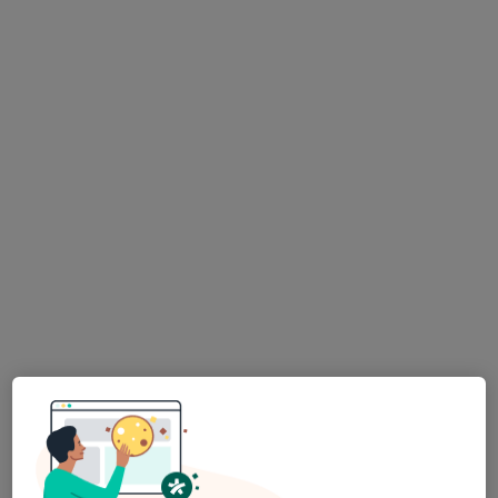
URO MEDICO
Gynekolog, Urolog
59 názorů
Wilsonova 301/10, Praha
•
Mapa
URO MEDICO
Krevní test
Více
MUDr. Květoslav
MUDr. Viktor Vik,
MUDr. MUDr. Michael
Novák, FEBU
Ph.D.
Nekula
Všichni specialisté 5
Tato klinika nemá specialisty s dostupnými termíny v online kalendáři