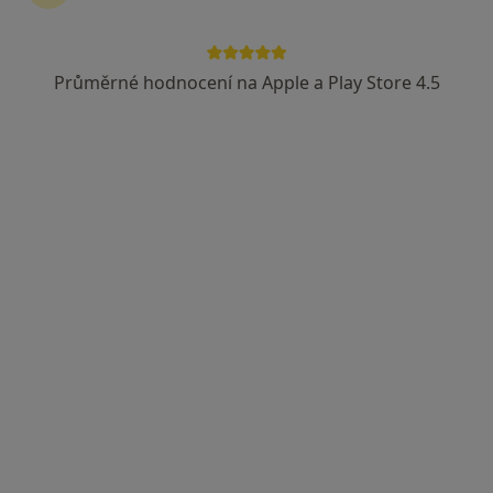
Průměrné hodnocení na Apple a Play Store 4.5
MUDr. Veronika Kaliská Šturcová, FEBU
·
Více
Urolog
10 názorů
Wilsonova 301/10, Praha
•
Mapa
URO MEDICO
Krevní test
Cena nebyla přidána
Tento specialista nenabízí online rezervaci termínu na této adrese.
Rezervovat termín