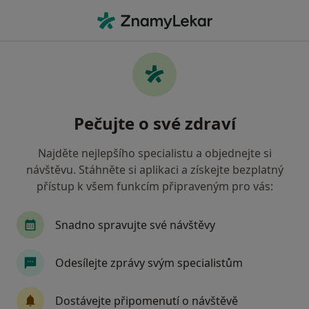
Hla
Psychoedukace • Praha, hl město Praha
Filtry
• 1
Mapa
Psychoedukace Praha
Pečujte o své zdraví
Jak řadíme výsledky vyhledávání?
Najděte nejlepšího specialistu a objednejte si
návštěvu. Stáhněte si aplikaci a získejte bezplatný
Jakého specialistu hledáte?
přístup k všem funkcím připraveným pro vás:
Psycholog
Psychoterapeut
Kouč
Ter
Snadno spravujte své návštěvy
Odesílejte zprávy svým specialistům
Dostávejte připomenutí o návštěvě