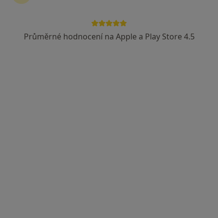
Průměrné hodnocení na Apple a Play Store 4.5
Mgr. Tereza Kubišová
Psychoterapeut
Adresa
Online
Dusíkova 2, Praha
•
Mapa
Mgr. Tereza Kubišová: Psychoterapie, poradenství
Psychoedukace
Cena nebyla přidána
Tento specialista nenabízí online rezervaci termínu na této adrese.
Rezervovat termín