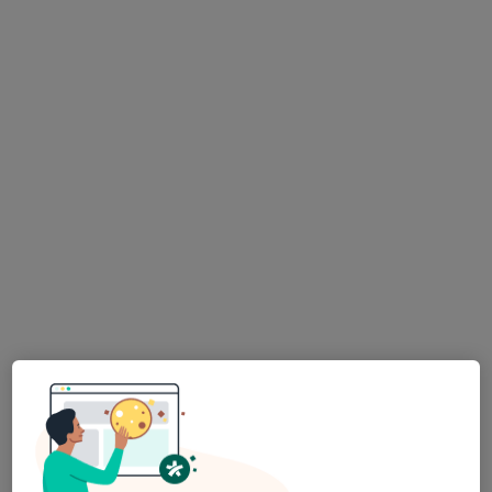
Mgr. Ing. Ondřej Rudinský
·
Více
Psychoterapeut, Kouč, Psycholog
26 názorů
Adresa
Online
Vodičkova 791/41, Praha
•
Mapa
RR Terapie s.r.o.
Psychoedukace
1 500 Kč
Tento specialista nenabízí online rezervaci termínu na této adrese.
Rezervovat termín