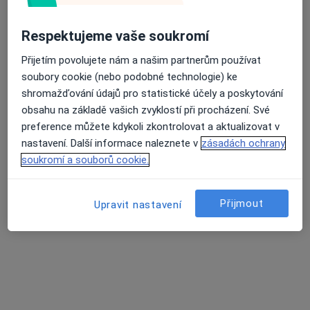
Respektujeme vaše soukromí
Přijetím povolujete nám a našim partnerům používat
soubory cookie (nebo podobné technologie) ke
shromažďování údajů pro statistické účely a poskytování
Mgr. Lucie Rudinská, DiS.
obsahu na základě vašich zvyklostí při procházení. Své
·
Více
Psychoterapeut, Psycholog, Kouč
preference můžete kdykoli zkontrolovat a aktualizovat v
13 názorů
nastavení. Další informace naleznete v
zásadách ochrany
soukromí a souborů cookie.
Vodičkova 791/41, Praha
•
Mapa
RR Terapie s.r.o.
Psychoedukace
1 500 Kč
Přijmout
Upravit nastavení
Tento specialista nenabízí online rezervaci termínu na této adrese.
Rezervovat termín