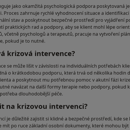
nguje jako okamžitá psychologická podpora poskytovaná jed
zi. Proces zahrnuje rychlé vyhodnocení situace a identifikaci
onální stav a poskytnout bezpečné prostředí pro vyjádření po
í praktických rad a podpory, aby se klient mohl lépe orien
ů, včetně psychologů a terapeutů, pracuje na vytvoření plán
e, pokud je to nutné.
vá krizová intervence?
ce se může lišit v závislosti na individuálních potřebách kli
edná o krátkodobou podporu, která trvá od několika hodin d
 klienta a poskytnout mu potřebnou pomoc v akutní fázi kriz
utné navázat na další formy terapie nebo podpory, pokud k
 potřeba dlouhodobější péče.
it na krizovou intervenci?
cí je důležité zajistit si klidné a bezpečné prostředí, kde se
e mít po ruce základní osobní dokumenty, které mohou bý