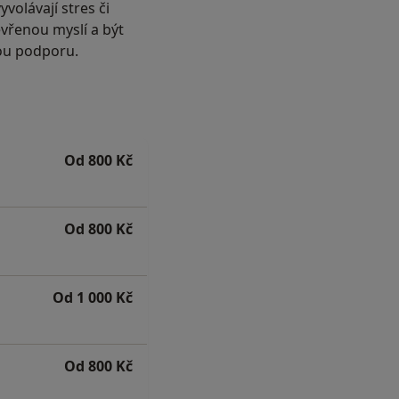
volávají stres či
tevřenou myslí a být
nou podporu.
Od 800 Kč
Od 800 Kč
Od 1 000 Kč
Od 800 Kč