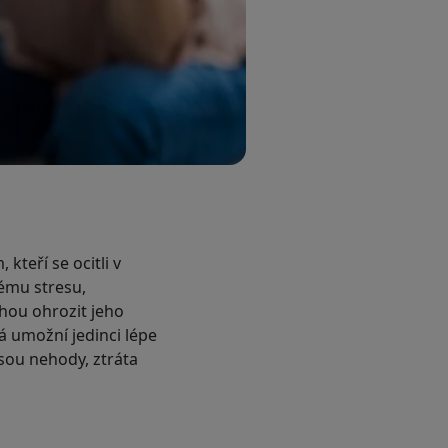
kteří se ocitli v
nému stresu,
ou ohrozit jeho
á umožní jedinci lépe
jsou nehody, ztráta