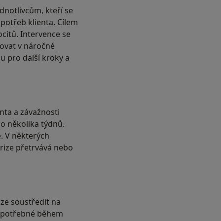
notlivcům, kteří se
 potřeb klienta. Cílem
citů. Intervence se
tovat v náročné
u pro další kroky a
enta a závažnosti
o několika týdnů.
e. V některých
rize přetrvává nebo
 lze soustředit na
t potřebné během