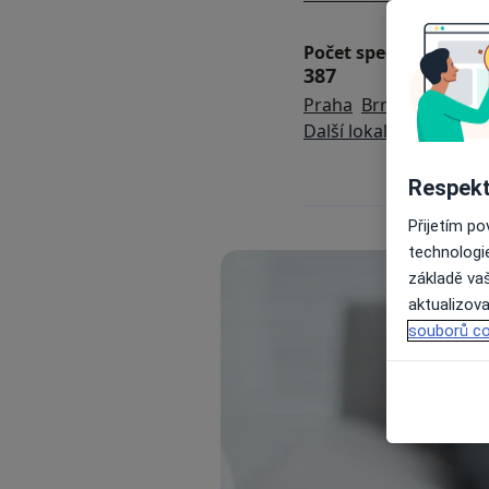
Počet specialistů a p
387
Praha
Brno
České Bu
Další lokality
Respekt
Přijetím p
technologi
základě vaš
aktualizova
souborů co