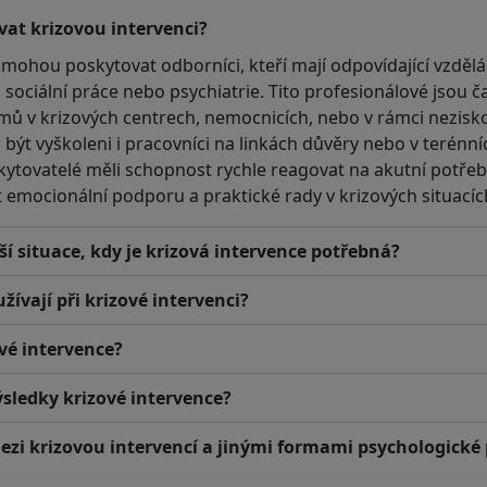
at krizovou intervenci?
 mohou poskytovat odborníci, kteří mají odpovídající vzdělá
 sociální práce nebo psychiatrie. Tito profesionálové jsou č
mů v krizových centrech, nemocnicích, nebo v rámci nezisk
t vyškoleni i pracovníci na linkách důvěry nebo v terénní
skytovatelé měli schopnost rychle reagovat na akutní potřeby
emocionální podporu a praktické rady v krizových situacíc
ší situace, kdy je krizová intervence potřebná?
žívají při krizové intervenci?
ové intervence?
sledky krizové intervence?
mezi krizovou intervencí a jinými formami psychologické