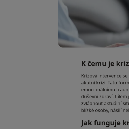
K čemu je kri
Krizová intervence se 
akutní krizi. Tato for
emocionálnímu trauma
duševní zdraví. Cílem
zvládnout aktuální sit
blízké osoby, násilí n
Jak funguje k