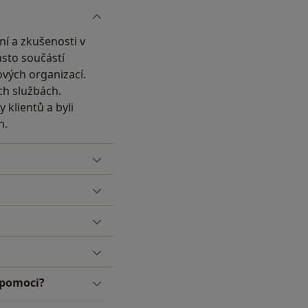
ní a zkušenosti v
asto součástí
ových organizací.
ch službách.
 klientů a byli
h.
 pomoci?