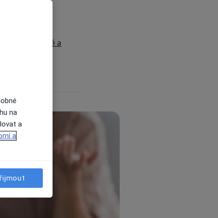
ervence?
 intervenci?
ení specialisté a
dobné
ahu na
lovat a
omí a
řijmout