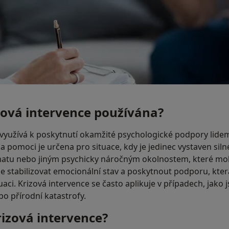
zová intervence používána?
využívá k poskytnutí okamžité psychologické podpory lidem, 
ma pomoci je určena pro situace, kdy je jedinec vystaven sil
tu nebo jiným psychicky náročným okolnostem, které moh
 je stabilizovat emocionální stav a poskytnout podporu, kter
uaci. Krizová intervence se často aplikuje v případech, jako 
ebo přírodní katastrofy.
rizová intervence?