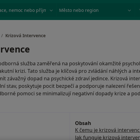
ace, nemoc nebo příjmení
Město nebo region
Krizová Intervence
ervence
e odborná služba zaměřená na poskytování okamžité psycho
v akutní krizi. Tato služba je klíčová pro zvládání náhlých a i
mít závažný dopad na psychické zdraví jedince. Krizová in
ní stav, poskytuje pocit bezpečí a podporuje nalezení řešení
odborné pomoci se minimalizují negativní dopady krize a po
Obsah
K čemu je krizová interven
Jak funguje krizová interve