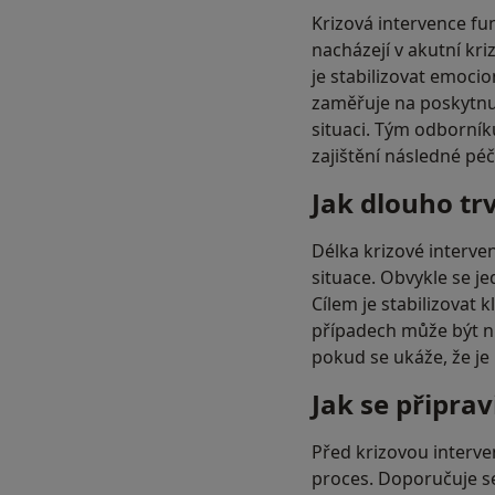
Krizová intervence fu
nacházejí v akutní kri
je stabilizovat emoci
zaměřuje na poskytnut
situaci. Tým odborník
zajištění následné péč
Jak dlouho tr
Délka krizové interven
situace. Obvykle se j
Cílem je stabilizovat
případech může být n
pokud se ukáže, že je
Jak se připrav
Před krizovou interven
proces. Doporučuje s