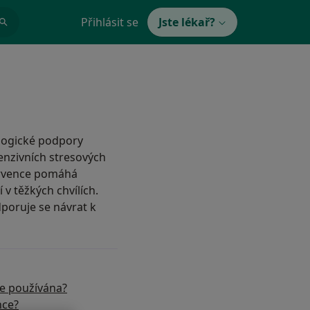
Přihlásit se
Jste lékař?
logické podpory
ntenzivních stresových
tervence pomáhá
 v těžkých chvílích.
dporuje se návrat k
ce používána?
nce?