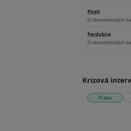
Plzeň
0 zdravotnických zař
Pardubice
0 zdravotnických zař
Krizová inter
Praha