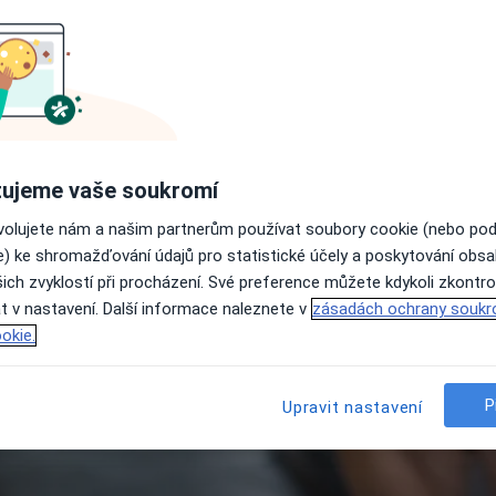
Jak dlouho trvá krizová int
Jak se připravit na krizovou
racovišť
Ceny služby podle města
Krizová intervence: Doporuč
dějovice
Olomouc
Plzeň
centra
Často kladené otázky
ujeme vaše soukromí
ovolujete nám a našim partnerům používat soubory cookie (nebo po
e) ke shromažďování údajů pro statistické účely a poskytování obs
ich zvyklostí při procházení. Své preference můžete kdykoli zkontro
t v nastavení. Další informace naleznete v
zásadách ochrany soukr
okie.
P
Upravit nastavení