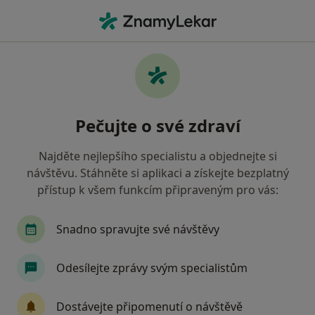
Hla
Krizová Intervence • Ústí nad Labem, ústecký
Filtry
• 1
Mapa
Krizová intervence Ústí nad Labem
Pečujte o své zdraví
Jak řadíme výsledky vyhledávání?
Najděte nejlepšího specialistu a objednejte si
návštěvu. Stáhněte si aplikaci a získejte bezplatný
Jakého specialistu hledáte?
přístup k všem funkcím připraveným pro vás:
Psycholog
Psychoterapeut
Adiktolog
Snadno spravujte své návštěvy
Odesílejte zprávy svým specialistům
Dostávejte připomenutí o návštěvě