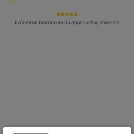
Průměrné hodnocení na Apple a Play Store 4.5
Mgr. Lea Centnerová
·
Více
Psycholog, Psychoterapeut
Masarykova 633, Ústí nad Labem
•
Mapa
Krizová intervence
1 200 Kč
Tento specialista nenabízí online rezervaci termínu na této adrese.
Rezervovat termín