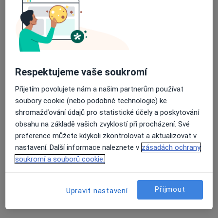
Mgr. Michaela Jakimov
·
Více
Adiktolog, Terapeut
Vrchlického 735/4, Teplice
•
Mapa
Najdi v sobě sebe
Krizová intervence
900 Kč
Respektujeme vaše soukromí
Tento specialista nenabízí online rezervaci termínu na této adrese.
Přijetím povolujete nám a našim partnerům používat
soubory cookie (nebo podobné technologie) ke
Rezervovat termín
shromažďování údajů pro statistické účely a poskytování
obsahu na základě vašich zvyklostí při procházení. Své
preference můžete kdykoli zkontrolovat a aktualizovat v
nastavení. Další informace naleznete v
zásadách ochrany
soukromí a souborů cookie.
Přijmout
Upravit nastavení
Mgr. Markéta Jonczy