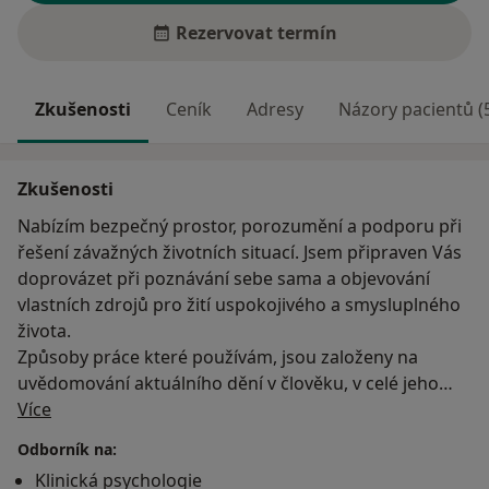
Rezervovat termín
Zkušenosti
Ceník
Adresy
Názory pacientů (
Zkušenosti
Nabízím bezpečný prostor, porozumění a podporu při
řešení závažných životních situací. Jsem připraven Vás
doprovázet při poznávání sebe sama a objevování
vlastních zdrojů pro žití uspokojivého a smysluplného
života.
Způsoby práce které používám, jsou založeny na
uvědomování aktuálního dění v člověku, v celé jeho
O mně
hloubce, v souvislosti s životní situací(i její historií a
Více
plány).
Odborník na:
Jde o celostní přístup, který nepracuje jen na úrovni
Klinická psychologie
uvědomění: "už vím co a proč se děje", ale také jak co