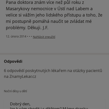
Pana doktora znám více než půl roku z
Masarykovy nemocnice v Ústí nad Labem a
velice si vážím jeho lidského přístupu a toho, že
mi postupně pomáhá naučit se zvládat mé
problémy. Děkuji. J.F.
podle názoru uživatele Váš účet byl odstraněn
12. února 2014
•
•
•
Nahlásit zneužití
Odpovědi
6 odpovědí poskytnutých lékařem na otázky pacientů
na ZnamyLekar.cz
Noční děsy u dětí
Dobrý den,
lze k vám chodit i s dítětem? Máme dcerku,