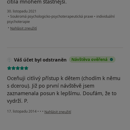
cítila mnohem šťastnější.
30. listopadu 2021
•
Soukromá psychologicko-psychoterapeutická praxe
•
individuální
psychoterapie
podle názoru uživatele Chápavý a citlivý
•
Nahlásit zneužití
Váš účet byl odstraněn
Návštěva ověřená
Oceňuji citlivý přístup k dětem (chodím k němu
s dcerou). Již po první návštěvě jsem
zaznamenala posun k lepšímu. Doufám, že to
vydrží. P.
podle názoru uživatele Váš účet byl odstraněn
17. listopadu 2014
•
•
•
Nahlásit zneužití