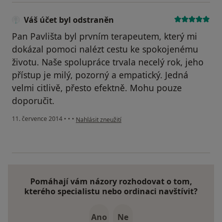
Váš účet byl odstraněn
Pan Pavlišta byl prvním terapeutem, který mi
dokázal pomoci nalézt cestu ke spokojenému
životu. Naše spolupráce trvala necelý rok, jeho
přístup je milý, pozorný a empatický. Jedná
velmi citlivě, přesto efektně. Mohu pouze
doporučit.
podle názoru uživatele Váš účet byl odstraněn
11. července 2014
•
•
•
Nahlásit zneužití
Pomáhají vám názory rozhodovat o tom,
kterého specialistu nebo ordinaci navštívit?
Ano
Ne