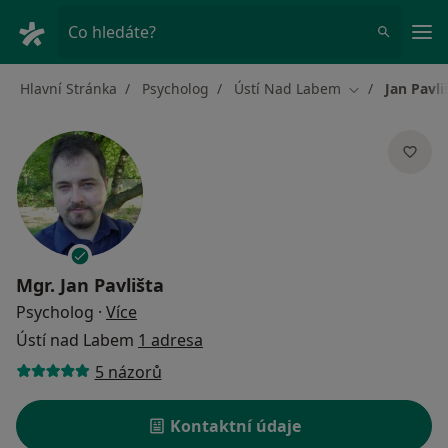
Hla
Co hledáte?
Hlavní Stránka
Psycholog
Ústí Nad Labem
Jan Pavli
Změna města
Mgr.
Jan Pavlišta
o specializacích
Psycholog
·
Více
Ústí nad Labem
1 adresa
5 názorů
Kontaktní údaje