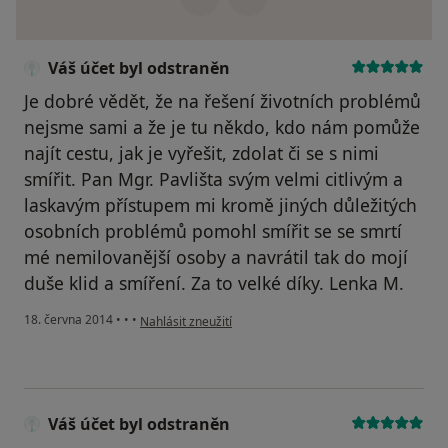
Váš účet byl odstraněn
Je dobré vědět, že na řešení životních problémů
nejsme sami a že je tu někdo, kdo nám pomůže
najít cestu, jak je vyřešit, zdolat či se s nimi
smířit. Pan Mgr. Pavlišta svým velmi citlivým a
laskavým přístupem mi kromě jiných důležitých
osobních problémů pomohl smířit se se smrtí
mé nemilovanější osoby a navrátil tak do mojí
duše klid a smíření. Za to velké díky. Lenka M.
podle názoru uživatele Váš účet byl odstraněn
18. června 2014
•
•
•
Nahlásit zneužití
Váš účet byl odstraněn