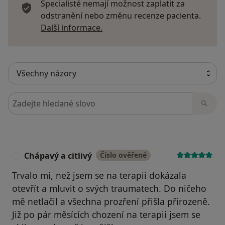
Specialisté nemají možnost zaplatit za
Výcvik v Gestaltpsychoterapii (IGT a IVGT PRAHA,
odstranění nebo změnu recenze pacienta.
dosud)
Další informace o názorech
Další informace.
Focusing - metoda práce s pozorností a tělesnými
prožitky (PhDr. Jan Benda, PhDr. Ing. Karel Hájek, Ph.D.)
Transakční analýza jako metoda řešení konfliktů
Výcvik v krizové intervenci (Remedium Praha)
Kurz dramaterapie (Katedra speciální pedagogiky
Pedagogické fakulty Univerzity Palackého Olomouc)
Hledejte v názorech
Specializační seminář k projektivním diagnostickým
metodám Kresba stromu, Kresba postavy a Test ruky
(PhDr. Zdeněk Altman)
Kurz relaxačních technik (IPIPAP Olomouc)
Chápavý a citlivý
Číslo ověřené
Kurz technik imaginací (IPIPAP Olomouc)
C
Trvalo mi, než jsem se na terapii dokázala
otevřít a mluvit o svých traumatech. Do ničeho
mě netlačil a všechna prozření přišla přirozeně.
Již po pár měsících chození na terapii jsem se