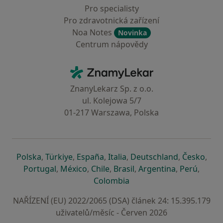
Pro specialisty
Pro zdravotnická zařízení
Noa Notes
Novinka
Centrum nápovědy
Kontakt
ZnamyLekar - Hlavní stránka
ZnanyLekarz Sp. z o.o.
ul. Kolejowa 5/7
01-217 Warszawa, Polska
se otevře v nové záložce
se otevře v nové záložce
se otevře v nové záložce
se otevře v nové záložce
se otevře v 
se o
Polska
,
Türkiye
,
España
,
Italia
,
Deutschland
,
Česko
,
se otevře v nové záložce
se otevře v nové záložce
se otevře v nové záložce
se otevře v nové záložc
se otevře v 
se ote
Portugal
,
México
,
Chile
,
Brasil
,
Argentina
,
Perú
,
se otevře v nové záložce
Colombia
NAŘÍZENÍ (EU) 2022/2065 (DSA) článek 24: 15.395.179
uživatelů/měsíc - Červen 2026