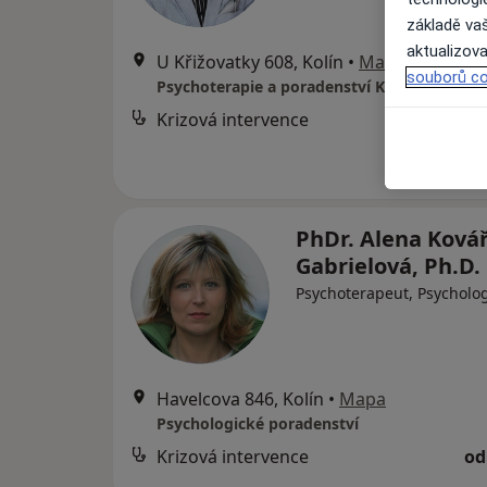
základě vaš
aktualizova
U Křižovatky 608, Kolín
•
Mapa
souborů co
Psychoterapie a poradenství Kolín
Krizová intervence
PhDr. Alena Ková
Gabrielová, Ph.D.
Psychoterapeut, Psycholo
Havelcova 846, Kolín
•
Mapa
Psychologické poradenství
Krizová intervence
od