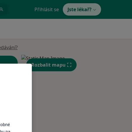
Přihlásit se
Jste lékař?
edávání?
Rozbalit mapu
Út
St
Čt
n
11 Srpen
12 Srpen
13 Srpen
dobné
i
ahu na