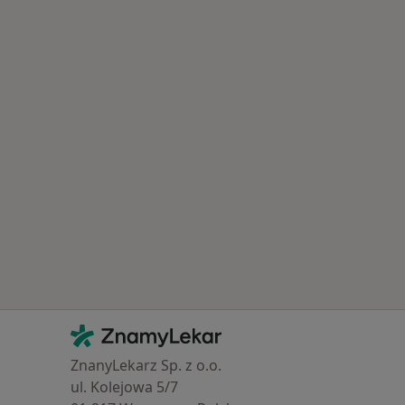
astěji vyhledávaní lékaři
Kontakt
ZnamyLekar - Hlavní stránka
ZnanyLekarz Sp. z o.o.
ul. Kolejowa 5/7