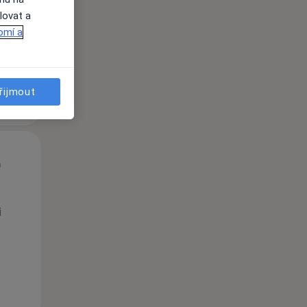
lovat a
omí a
řijmout
Út
St
Čt
n
11 Srpen
12 Srpen
13 Srpen
i