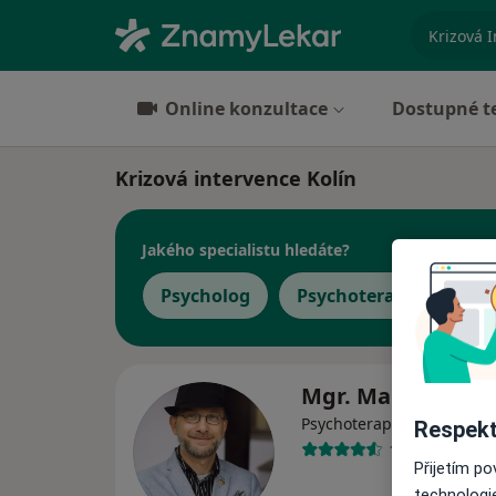
specializ
Online konzultace
Dostupné t
Krizová intervence Kolín
Jakého specialistu hledáte?
Psycholog
Psychoterapeut
Mgr. Martin Galb
Psychoterapeut, Psycholo
Respekt
12 názorů
Přijetím p
technologi