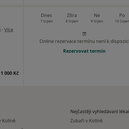
Dnes
Zítra
Ne
Po
7 Srpen
8 Srpen
9 Srpen
10 Srpe
·
Více
t
Online rezervace termínu není k dispozic
Rezervovat termín
1 000 Kč
Nejčastěji vyhledávaní léka
v Kolíně
Zubaři v Kolíně