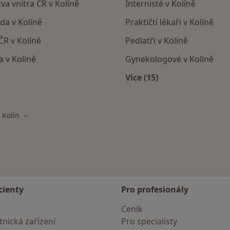
tva vnitra ČR v Kolíně
Internisté v Kolíně
da v Kolíně
Praktičtí lékaři v Kolíně
ČR v Kolíně
Pediatři v Kolíně
a v Kolíně
Gynekologové v Kolíně
Více (15)
Více v kategorii: Nejč
Kolín
na města
Změna města
cienty
Pro profesionály
Ceník
nická zařízení
Pro specialisty