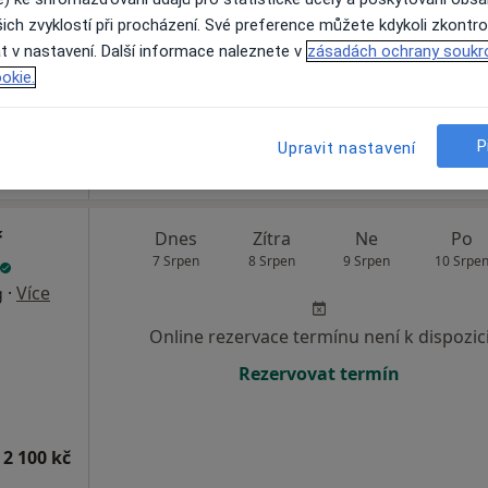
ich zvyklostí při procházení. Své preference můžete kdykoli zkontro
Rezervovat termín
t v nastavení. Další informace naleznete v
zásadách ochrany soukr
okie.
1 200 Kč
P
Upravit nastavení
ř
Dnes
Zítra
Ne
Po
7 Srpen
8 Srpen
9 Srpen
10 Srpe
·
Více
g
Online rezervace termínu není k dispozic
Rezervovat termín
 2 100 kč