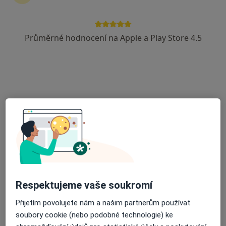
Průměrné hodnocení na Apple a Play Store 4.5
Mgr. Hana Zápotočná (Žilincová)
·
Více
Psychoterapeut, Terapeut
15 názorů
Telečská 7, Jihlava
•
Mapa
Soukromá psychoterapeutická praxe
Krizová intervence
900 Kč
Tento specialista nenabízí online rezervaci termínu na této adrese.
Rezervovat termín
Respektujeme vaše soukromí
Přijetím povolujete nám a našim partnerům používat
soubory cookie (nebo podobné technologie) ke