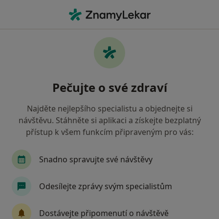
Hla
Krizová Intervence • Jihlava, vysočina
Filtry
• 1
Mapa
Krizová intervence Jihlava
Pečujte o své zdraví
Jak řadíme výsledky vyhledávání?
Najděte nejlepšího specialistu a objednejte si
návštěvu. Stáhněte si aplikaci a získejte bezplatný
Jakého specialistu hledáte?
přístup k všem funkcím připraveným pro vás:
Psycholog
Psychoterapeut
Terapeut
Snadno spravujte své návštěvy
Odesílejte zprávy svým specialistům
Dostávejte připomenutí o návštěvě