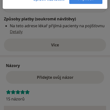
Co mám v takové situaci udělat?
Způsoby platby (soukromé návštěvy)
Na teto adrese lékař přijímá pacienty na pojišťovnu
Detaily
Více
o adrese
Názory
Přidejte svůj názor
15 názorů