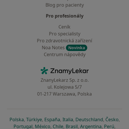
Blog pro pacienty
Pro profesionály
Ceník
Pro specialisty
Pro zdravotnická zařízení
Noa Notes
Novinka
Centrum nápovědy
Kontakt
ZnamyLekar - Hlavní stránka
ZnanyLekarz Sp. z o.o.
ul. Kolejowa 5/7
01-217 Warszawa, Polska
se otevře v nové záložce
se otevře v nové záložce
se otevře v nové záložce
se otevře v nové záložce
se otevře v 
se o
Polska
,
Türkiye
,
España
,
Italia
,
Deutschland
,
Česko
,
se otevře v nové záložce
se otevře v nové záložce
se otevře v nové záložce
se otevře v nové záložc
se otevře v 
se ote
Portugal
,
México
,
Chile
,
Brasil
,
Argentina
,
Perú
,