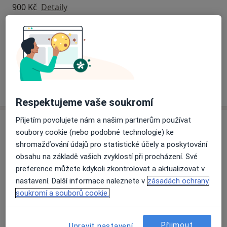
900 Kč
Detaily
Osobní psychoterapie
900 Kč
Detaily
Jak fungují ceny?
Respektujeme vaše soukromí
Přijetím povolujete nám a našim partnerům používat
Adresa
soubory cookie (nebo podobné technologie) ke
shromažďování údajů pro statistické účely a poskytování
Soukromá psychoterapeutická praxe
obsahu na základě vašich zvyklostí při procházení. Své
Telečská 7,
Jihlava
586 01
preference můžete kdykoli zkontrolovat a aktualizovat v
nastavení. Další informace naleznete v
zásadách ochrany
Přiblížit mapu
soukromí a souborů cookie.
se otevře v nové záložce
Dostupnost
Na této adrese online kalendář není aktivní
Přijmout
Upravit nastavení