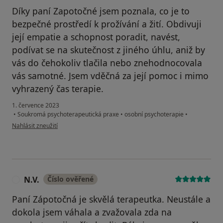
Díky paní Zapotočné jsem poznala, co je to
bezpečné prostředí k prožívání a žití. Obdivuji
její empatie a schopnost poradit, navést,
podívat se na skutečnost z jiného úhlu, aniž by
vás do čehokoliv tlačila nebo znehodnocovala
vás samotné. Jsem vděčná za její pomoc i mimo
vyhrazený čas terapie.
1. července 2023
•
Soukromá psychoterapeutická praxe
•
osobní psychoterapie
•
podle názoru uživatele Ivana Hrušková
Nahlásit zneužití
N.V.
Číslo ověřené
N
Paní Zápotočná je skvělá terapeutka. Neustále a
dokola jsem váhala a zvažovala zda na