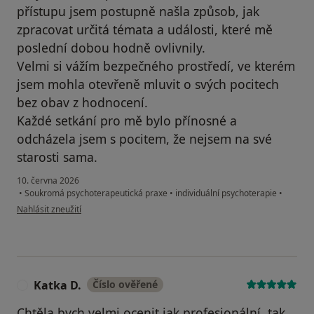
přístupu jsem postupně našla způsob, jak
zpracovat určitá témata a události, které mě
poslední dobou hodně ovlivnily.
Velmi si vážím bezpečného prostředí, ve kterém
jsem mohla otevřeně mluvit o svých pocitech
bez obav z hodnocení.
Každé setkání pro mě bylo přínosné a
odcházela jsem s pocitem, že nejsem na své
starosti sama.
10. června 2026
•
Soukromá psychoterapeutická praxe
•
individuální psychoterapie
•
podle názoru uživatele Tereza J.
Nahlásit zneužití
Katka D.
Číslo ověřené
K
Chtěla bych velmi ocenit jak profesionální, tak