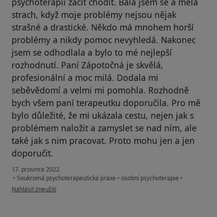
psychoterapii začít chodit. Bála jsem se a měla
strach, když moje problémy nejsou nějak
strašné a drastické. Někdo má mnohem horší
problémy a nikdy pomoc nevyhledá. Nakonec
jsem se odhodlala a bylo to mé nejlepší
rozhodnutí. Paní Zápotočná je skvělá,
profesionální a moc milá. Dodala mi
seběvědomí a velmi mi pomohla. Rozhodně
bych všem paní terapeutku doporučila. Pro mě
bylo důležité, že mi ukázala cestu, nejen jak s
problémem naložit a zamyslet se nad ním, ale
také jak s nim pracovat. Proto mohu jen a jen
doporučit.
17. prosince 2022
•
Soukromá psychoterapeutická praxe
•
osobní psychoterapie
•
podle názoru uživatele N.V.
Nahlásit zneužití