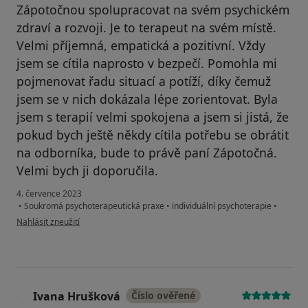
Zápotočnou spolupracovat na svém psychickém
zdraví a rozvoji. Je to terapeut na svém místě.
Velmi příjemná, empatická a pozitivní. Vždy
jsem se cítila naprosto v bezpečí. Pomohla mi
pojmenovat řadu situací a potíží, díky čemuž
jsem se v nich dokázala lépe zorientovat. Byla
jsem s terapií velmi spokojena a jsem si jistá, že
pokud bych ještě někdy cítila potřebu se obrátit
na odborníka, bude to právě paní Zápotočná.
Velmi bych ji doporučila.
4. července 2023
•
Soukromá psychoterapeutická praxe
•
individuální psychoterapie
•
podle názoru uživatele Tereza V.
Nahlásit zneužití
Ivana Hrušková
Číslo ověřené
I