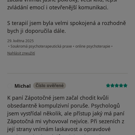
zvládání emocí i otevřenější komunikaci.
S terapií jsem byla velmi spokojená a rozhodně
bych ji doporučila dále.
29. května 2025
•
Soukromá psychoterapeutická praxe
•
online psychoterapie
•
podle názoru uživatele Eva Beňová
Nahlásit zneužití
Michal
Číslo ověřené
M
K paní Zápotočné jsem začal chodit kvůli
obsedantně kompulzivní poruše. Psychologů
jsem vystřídal několik, ale přístup jaký má paní
Zápotočná mi vyhovoval nejvíce. Při sezeních z
její strany vnímám laskavost a opravdové