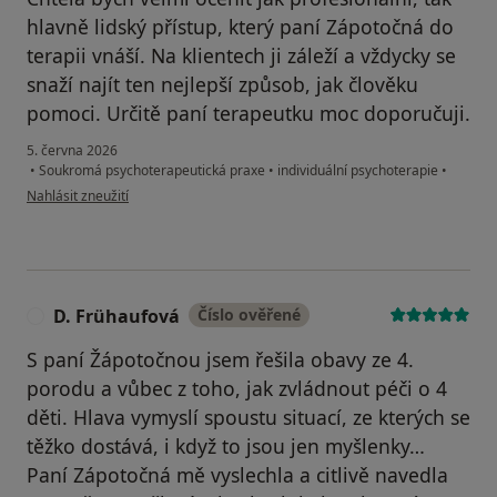
hlavně lidský přístup, který paní Zápotočná do
terapii vnáší. Na klientech ji záleží a vždycky se
snaží najít ten nejlepší způsob, jak člověku
pomoci. Určitě paní terapeutku moc doporučuji.
5. června 2026
•
Soukromá psychoterapeutická praxe
•
individuální psychoterapie
•
podle názoru uživatele Katka D.
Nahlásit zneužití
D. Frühaufová
Číslo ověřené
D
S paní Žápotočnou jsem řešila obavy ze 4.
porodu a vůbec z toho, jak zvládnout péči o 4
děti. Hlava vymyslí spoustu situací, ze kterých se
těžko dostává, i když to jsou jen myšlenky…
Paní Zápotočná mě vyslechla a citlivě navedla