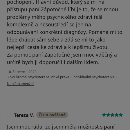
pochopení. Hlavní důvod, který se mi na
přístupu paní Zápotočné líbí je to, že se mnou
problémy mého psychického zdraví řeší
komplexně a nesoustředí se jen na
odbourávání konkrétní diagnózy. Pomáhá mi to
lépe chápat sám sebe a zdá se mi to jako
nejlepší cesta ke zdraví a k lepšímu životu.
Za pomoc paní Zápotočné jsem moc vděčný a
určitě bych ji doporučil i dalším lidem.
10. července 2023
•
Soukromá psychoterapeutická praxe
•
individuální psychoterapie
•
podle názoru uživatele Michal
Nahlásit zneužití
Tereza V.
Číslo ověřené
T
Jsem moc ráda, že jsem měla možnost s paní