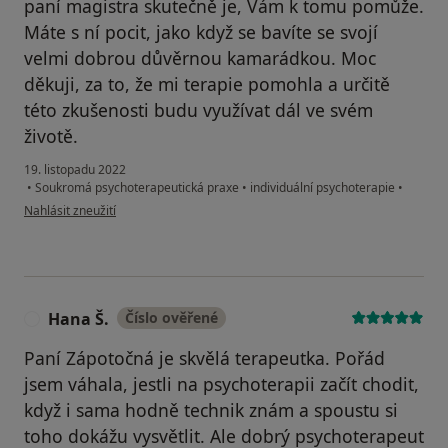
paní magistra skutečně je, Vám k tomu pomůže.
Máte s ní pocit, jako když se bavíte se svojí
velmi dobrou důvěrnou kamarádkou. Moc
děkuji, za to, že mi terapie pomohla a určitě
této zkušenosti budu využívat dál ve svém
životě.
19. listopadu 2022
•
Soukromá psychoterapeutická praxe
•
individuální psychoterapie
•
podle názoru uživatele Jitka Z.
Nahlásit zneužití
Hana Š.
Číslo ověřené
H
Paní Zápotočná je skvělá terapeutka. Pořád
jsem váhala, jestli na psychoterapii začít chodit,
když i sama hodně technik znám a spoustu si
toho dokážu vysvětlit. Ale dobrý psychoterapeut