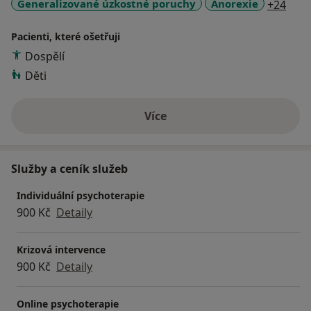
a11y
Generalizované úzkostné poruchy
Anorexie
+24
Pacienti, které ošetřuji
Dospělí
Děti
Více
o zkušenostech
Služby a ceník služeb
Individuální psychoterapie
900 Kč
Detaily
Krizová intervence
900 Kč
Detaily
Online psychoterapie