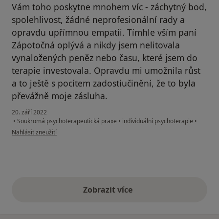
Vám toho poskytne mnohem víc - záchytný bod,
spolehlivost, žádné neprofesionální rady a
opravdu upřímnou empatii. Tímhle vším paní
Zápotočná oplývá a nikdy jsem nelitovala
vynaložených peněz nebo času, které jsem do
terapie investovala. Opravdu mi umožnila růst
a to ještě s pocitem zadostiučinění, že to byla
převážně moje zásluha.
20. září 2022
•
Soukromá psychoterapeutická praxe
•
individuální psychoterapie
•
podle názoru uživatele Hana Š.
Nahlásit zneužití
Zobrazit více
výše uvedené názory