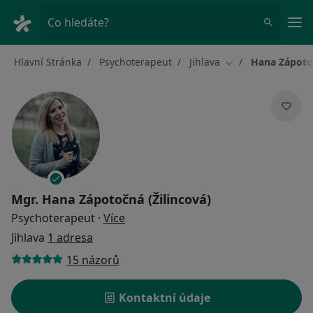
Hla
Co hledáte?
Hlavní Stránka
Psychoterapeut
Jihlava
Hana Zápotoč
Změna města
Mgr.
Hana Zápotočná (Žilincová)
o specializacích
Psychoterapeut
·
Více
Jihlava
1 adresa
15 názorů
Kontaktní údaje