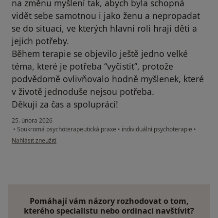
na změnu myšlení tak, abych byla schopná
vidět sebe samotnou i jako ženu a nepropadat
se do situací, ve kterých hlavní roli hrají děti a
jejich potřeby.
Během terapie se objevilo ještě jedno velké
téma, které je potřeba “vyčistit”, protože
podvědomě ovlivňovalo hodně myšlenek, které
v životě jednoduše nejsou potřeba.
Děkuji za čas a spolupráci!
25. února 2026
•
Soukromá psychoterapeutická praxe
•
individuální psychoterapie
•
podle názoru uživatele D. Frühaufová
Nahlásit zneužití
Pomáhají vám názory rozhodovat o tom,
kterého specialistu nebo ordinaci navštívit?