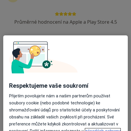
Průměrné hodnocení na Apple a Play Store 4.5
Mgr. Hana Zápotočná (Žilincová)
·
Více
Psychoterapeut, Terapeut
15 názorů
Telečská 7, Jihlava
•
Mapa
Soukromá psychoterapeutická praxe
Individuální psychoterapie
900 Kč
Tento specialista nenabízí online rezervaci termínu na této adrese.
Respektujeme vaše soukromí
Rezervovat termín
Přijetím povolujete nám a našim partnerům používat
soubory cookie (nebo podobné technologie) ke
shromažďování údajů pro statistické účely a poskytování
obsahu na základě vašich zvyklostí při procházení. Své
preference můžete kdykoli zkontrolovat a aktualizovat v
nastavení. Další informace naleznete v
zásadách ochrany