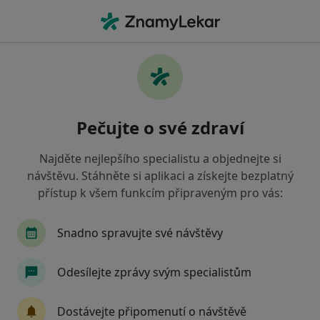
Hla
Sociální Fobie • Jihlava, vysočina
Filtry
• 1
Mapa
Sociální fobie Jihlava
Pečujte o své zdraví
Jak řadíme výsledky vyhledávání?
Najděte nejlepšího specialistu a objednejte si
návštěvu. Stáhněte si aplikaci a získejte bezplatný
Jakého specialistu hledáte?
přístup k všem funkcím připraveným pro vás:
Psycholog
Terapeut
Psychoterapeut
Snadno spravujte své návštěvy
Odesílejte zprávy svým specialistům
Dostávejte připomenutí o návštěvě