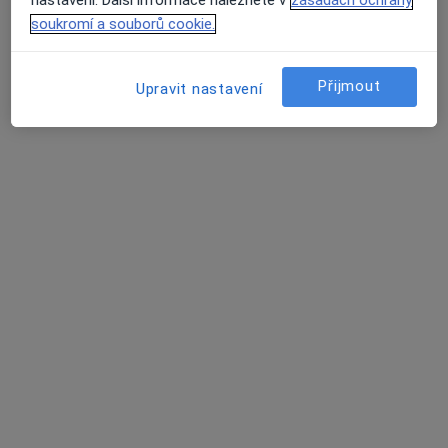
soukromí a souborů cookie.
Mgr. Milan Petříček
Přijmout
Upravit nastavení
·
Více
Terapeut
9 názorů
Královský Vršek, Jihlava
•
Mapa
Mgr. Milan Petříček
Individuální terapie
od 1 000 kč
Tento specialista nenabízí online rezervaci termínu na této adrese.
Rezervovat termín