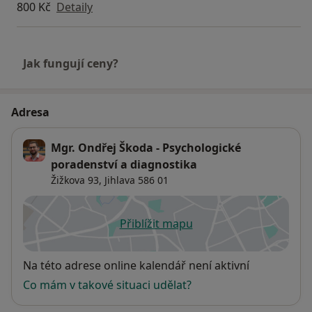
800 Kč
Detaily
Jak fungují ceny?
Adresa
Mgr. Ondřej Škoda - Psychologické
poradenství a diagnostika
Žižkova 93,
Jihlava
586 01
Přiblížit mapu
se otevře v nové záložce
Dostupnost
Na této adrese online kalendář není aktivní
Co mám v takové situaci udělat?