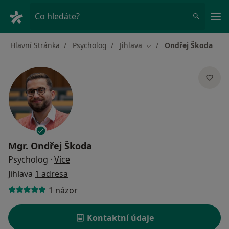
Hla
Co hledáte?
Hlavní Stránka
Psycholog
Jihlava
Ondřej Škoda
Změna města
Mgr.
Ondřej Škoda
o specializacích
Psycholog
·
Více
Jihlava
1 adresa
1 názor
Kontaktní údaje