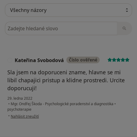
Hledejte v názorech
Kateřina Svobodová
Číslo ověřené
K
Sla jsem na doporuceni zname, hlavne se mi
libil chapajici pristup a klidne prostredi. Urcite
doporucuji!
29. ledna 2022
•
Mgr. Ondřej Škoda - Psychologické poradenství a diagnostika
•
psychoterapie
podle názoru uživatele Kateřina Svobodová
•
Nahlásit zneužití