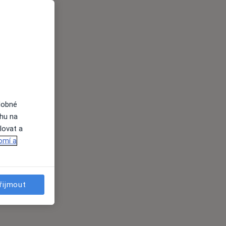
dobné
ahu na
lovat a
omí a
řijmout