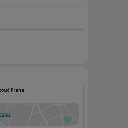
 kouč Praha
 mapu
 otevře v nové záložce