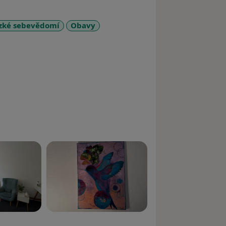
zké sebevědomí
Obavy
ses