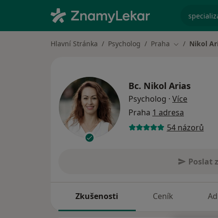
specializ
Hlavní Stránka
Psycholog
Praha
Nikol Ar
Změna města
Bc.
Nikol Arias
o specia
Psycholog
·
Více
Praha
1 adresa
54 názorů
Poslat 
Zkušenosti
Ceník
Ad