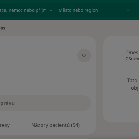
ace, nemoc nebo příjmení
Město nebo region
ias
Dnes
7 Srpen
lizacích
Tato
obj
zprávu
resy
Názory pacientů (54)