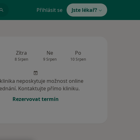
Přihlásit se
Jste lékař?
Zítra
Ne
Po
Út
St
8 Srpen
9 Srpen
10 Srpen
11 Srpen
12 Srp
 klinika neposkytuje možnost online
ednání. Kontaktujte přímo kliniku.
Rezervovat termín