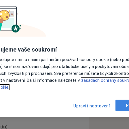
 nabídnout psychologické konzultace,
oučink.
ujeme vaše soukromí
ovolujete nám a našim partnerům používat soubory cookie (nebo po
í psychologie, dále používám terapii
e) ke shromažďování údajů pro statistické účely a poskytování obs
 (kognitivně behaviorální terapie),
ich zvyklostí při procházení. Své preference můžete kdykoli zkontro
tí v přítomnosti), vedené relaxace,
t v nastavení. Další informace naleznete v
zásadách ochrany soukr
ické metody, které při práci kombinuji
okie.
P
Upravit nastavení
sychologie a psychologie
tín)