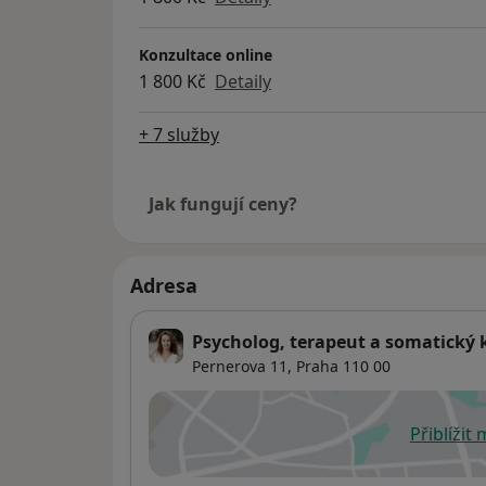
Konzultace online
1 800 Kč
Detaily
+ 7 služby
Jak fungují ceny?
Adresa
Psycholog, terapeut a somatický
Pernerova 11,
Praha
110 00
Přiblížit
se