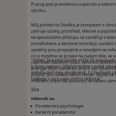
Pracuji pod pravidelnou supervizí a odbor
výcviku.
Můj pohled na člověka je komplexní v rámci
zahruje vztahy, prostředí, tělesné a psychi
terapeutického přístupu se zaměřuji s klie
(mindfulness a dechové techniky), sociální r
systémy jsou propojené a navzájem se ovlivň
co si myslíme se projeví na našem těle, ve
"Věřím, že každý člověk může žít smyslupln
například stažením svalů, tenzními bolest
k tomu pomoci. Všichni máme v sobě zdroje
energie. Mým záměrem je pro vás vytvořit 
individuální míry dosáhnout. I z životních z
prostor pro sdílení vašich témat. Společn
udělejte z nich vaše vnitřní vítězství.“
změnám, které vás posunou ve vašem záměru
O mně
Více
Odborník na:
Poradenská psychologie
Kariérní poradenství