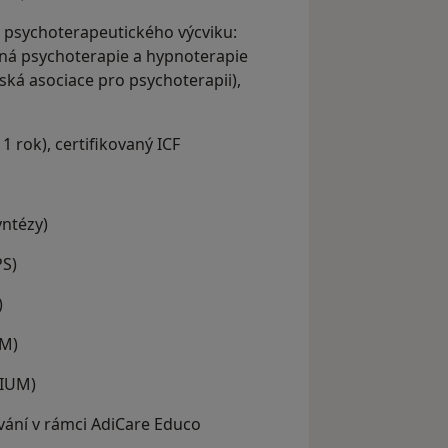
 psychoterapeutického výcviku:
ená psychoterapie a hypnoterapie
ská asociace pro psychoterapii),
 rok), certifikovaný ICF
yntézy)
PS)
)
UM)
DIUM)
vání v rámci AdiCare Educo