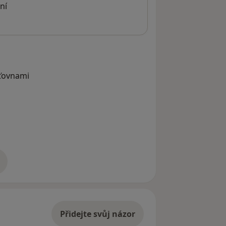
ní
šťovnami
adrese
Přidejte svůj názor