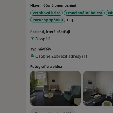
Hlavní léčená onemocnění
Vztahová krize
Emocionální bolest
Ní
a11y_sr_more_disea
Poruchy spánku
+14
Pacienti, které ošetřuji
Dospělí
Typ návštěv
Osobně
Zobrazit adresy (1)
Fotografie a videa