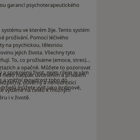
nou garancí psychoterapeutického
 systému ve kterém žije. Tento systém
cké prožívání. Pomocí léčivého
nty na psychickou, tělesnou
ovinu jejich života. Všechny tyto
ují. To, co prožíváme (emoce, stres), i
 vztazích a opačně. Můžete to pozorovat
ý a spokojený život, mým cílem je vám
mi nebo naopak uvolněním a přívalem
 a vnitřní moudrost toho do
bezpečný, důvěrný a nehodnotící
ádrhelů můžete vyjít jako hrdinové,
ě se vydáme na cestu k možným
 i v životě.