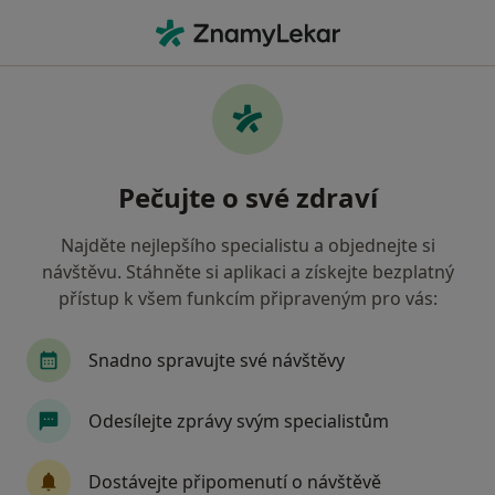
Hla
Psychoedukace • Kladno, středočeský
Filtry
• 1
Mapa
Psychoedukace Kladno
Pečujte o své zdraví
Jak řadíme výsledky vyhledávání?
Najděte nejlepšího specialistu a objednejte si
návštěvu. Stáhněte si aplikaci a získejte bezplatný
Jakého specialistu hledáte?
přístup k všem funkcím připraveným pro vás:
Psychoterapeut
Snadno spravujte své návštěvy
Odesílejte zprávy svým specialistům
Dostávejte připomenutí o návštěvě