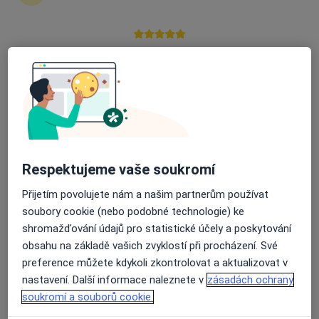
Průměrné hodnocení na Apple a Play Store 4.5
Mgr. Klára Kolátorová
Psychoterapeut
9 názorů
Komenského 1295, Kladno
•
Mapa
Klára Kolátorová - Psychoterapie Kladno
Psychoedukace
1 200 Kč
Respektujeme vaše soukromí
Tento specialista nenabízí online rezervaci termínu na této adrese.
Přijetím povolujete nám a našim partnerům používat
Rezervovat termín
soubory cookie (nebo podobné technologie) ke
shromažďování údajů pro statistické účely a poskytování
obsahu na základě vašich zvyklostí při procházení. Své
preference můžete kdykoli zkontrolovat a aktualizovat v
nastavení. Další informace naleznete v
zásadách ochrany
soukromí a souborů cookie.