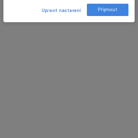
Přijmout
Upravit nastavení
Mgr. Petra Cinková
·
Více
Psychoterapeut
Saskova 1961, Kladno
•
Mapa
Mgr. Petra Cinková
Psychoedukace
Cena nebyla přidána
Tento specialista nenabízí online rezervaci termínu na této adrese.
Rezervovat termín