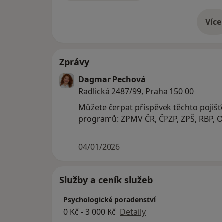
Více
o 
Zprávy
Dagmar Pechová
Radlická 2487/99, Praha 150 00
Můžete čerpat příspěvek těchto pojišťo
programů: ZPMV ČR, ČPZP, ZPŠ, RBP, O
04/01/2026
Služby a ceník služeb
Psychologické poradenství
0 Kč - 3 000 Kč
Detaily