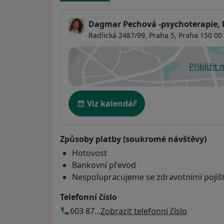
Dagmar Pechová -psychoterapie, 
Radlická 2487/99,
Praha 5
,
Praha
150 00
Přiblížit
se
Dostupnost
Viz kalendář
Způsoby platby (soukromé návštěvy)
Hotovost
Bankovní převod
Nespolupracujeme se zdravotními poji
Telefonní číslo
603 87...
Zobrazit telefonní číslo