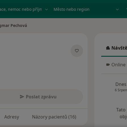
ace, nemoc nebo příjmení
Město nebo region
gmar Pechová
města
Návště
Návštěva
pecializacích
Online
Online 
Dnes
6 Srpen
Poslat zprávu
Tato
obj
Adresy
Názory pacientů (16)