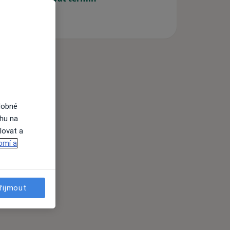
dobné
ahu na
lovat a
omí a
řijmout