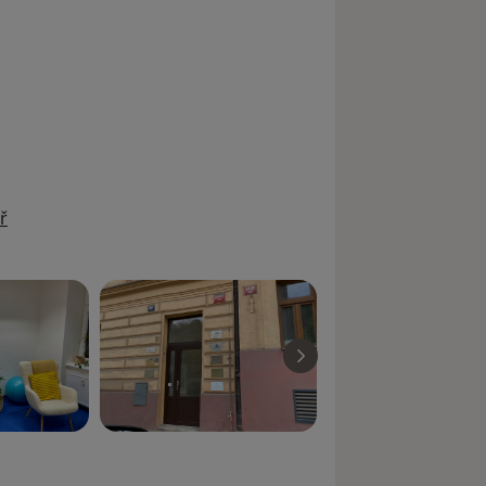
1y_sr_more_diseases
ř