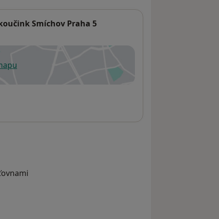
koučink Smíchov Praha 5
 mapu
 otevře v nové záložce
šťovnami