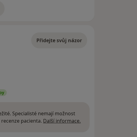
adrese
Přidejte svůj názor
by
žité. Specialisté nemají možnost
Další informace o názor
 recenze pacienta.
Další informace.