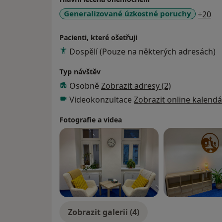
a1
Generalizované úzkostné poruchy
+20
Pacienti, které ošetřuji
Dospělí (Pouze na některých adresách)
Typ návštěv
Osobně
Zobrazit adresy (2)
Videokonzultace
Zobrazit online kalendá
Fotografie a videa
Zobrazit galerii (4)