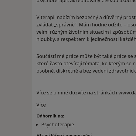
psychoterapii, akreditovaný Českou asociac
V terapii nabízím bezpečný a důvěrný prost
zvládat „správně“. Mám hodně odžito – os
velmi různým životním situacím i způsobům p
hloubky, s respektem k jedinečnosti každéh
Součástí mé práce může být také práce se 
které často otevírají témata, ke kterým se ne
osobně, diskrétně a bez vedení zdravotni
Více se o mně dozvíte na stránkách ww
O mně
Více
Odborník na:
Psychoterapie
Hlavní léčená onemocnění