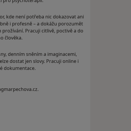
í pro psychoterapii.
or, kde není potřeba nic dokazovat ani
obně i profesně – a dokážu porozumět
rožívání. Pracuji citlivě, poctivě a do
o člověka.
sny, denním sněním a imaginacemi,
lze dostat jen slovy. Pracuji online i
cké dokumentace.
w.dagmarpechova.cz.