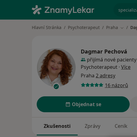
specializ
Hlavní Stránka
Psychoterapeut
Praha
Da
Změna 
Dagmar Pechová
přijímá nové pacienty
o s
Psychoterapeut
·
Více
Praha
2 adresy
16 názorů
Objednat se
Zkušenosti
Zprávy
Ceník