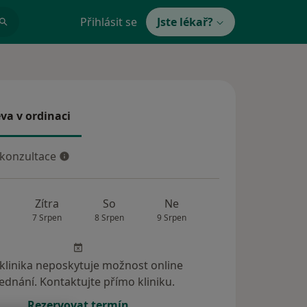
Přihlásit se
Jste lékař?
va v ordinaci
 v ordinaci
 konzultace
konzultace
Zítra
So
Ne
Po
Út
7 Srpen
8 Srpen
9 Srpen
10 Srpen
11 Srp
 klinika neposkytuje možnost online
ednání. Kontaktujte přímo kliniku.
Rezervovat termín