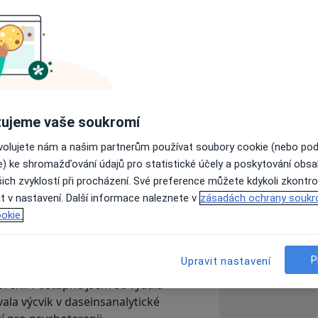
ení, mají úzkosti, vnitřní tlak nebo
ujeme vaše soukromí
ovolujete nám a našim partnerům používat soubory cookie (nebo po
stí, hlavu, která neumí vypnout, nebo
e) ke shromažďování údajů pro statistické účely a poskytování obs
em v minulosti zažila panické ataky, a
ich zvyklostí při procházení. Své preference můžete kdykoli zkontro
mující může být úzkost a strach,
t v nastavení. Další informace naleznete v
zásadách ochrany soukr
okie.
nami práce s klienty. Moje profesní
P
Upravit nastavení
terní kouč, kde jsem se dlouhodobě
oření. Postupně jsem se vydala
ala výcvik v daseinsanalytické