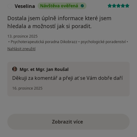
Veselina
Návštěva ověřená
V
Dostala jsem úplně informace které jsem
hledala a možností jak si poradit.
13. prosince 2025
•
Psychoterapeutická poradna Dikobrazz
•
psychologické poradenství
•
podle názoru uživatele Veselina
Nahlásit zneužití
Mgr. et Mgr. Jan Roušal
Děkuji za komentář a přeji ať se Vám dobře daří
16. prosince 2025
Zobrazit více
výše uvedené názory