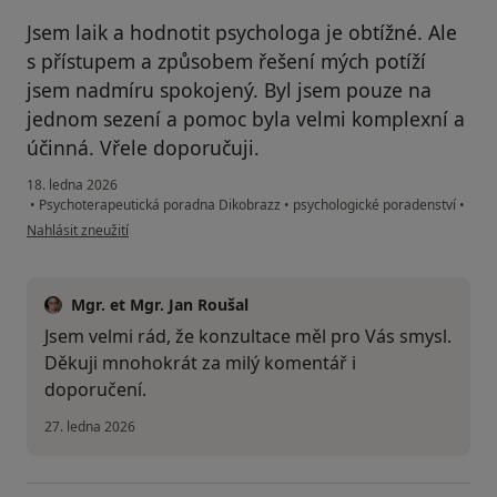
Jsem laik a hodnotit psychologa je obtížné. Ale
s přístupem a způsobem řešení mých potíží
jsem nadmíru spokojený. Byl jsem pouze na
jednom sezení a pomoc byla velmi komplexní a
účinná. Vřele doporučuji.
18. ledna 2026
•
Psychoterapeutická poradna Dikobrazz
•
psychologické poradenství
•
podle názoru uživatele Michal
Nahlásit zneužití
Mgr. et Mgr. Jan Roušal
Jsem velmi rád, že konzultace měl pro Vás smysl.
Děkuji mnohokrát za milý komentář i
doporučení.
27. ledna 2026