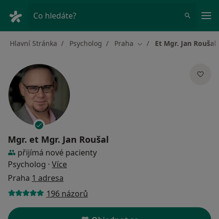
Hla
Co hledáte?
Hlavní Stránka
Psycholog
Praha
Et Mgr. Jan Roušal
Změna města
Mgr.
et Mgr. Jan Roušal
přijímá nové pacienty
o specializacích
Psycholog
·
Více
Praha
1 adresa
196 názorů