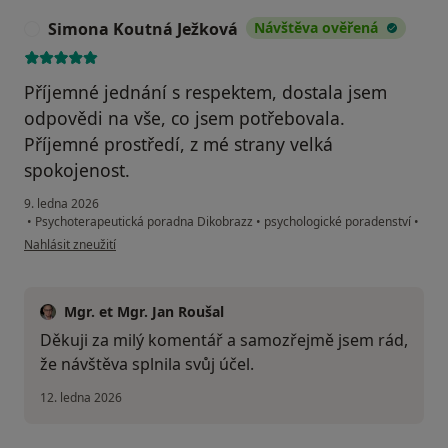
Simona Koutná Ježková
Návštěva ověřená
S
Příjemné jednání s respektem, dostala jsem
odpovědi na vše, co jsem potřebovala.
Příjemné prostředí, z mé strany velká
spokojenost.
9. ledna 2026
•
Psychoterapeutická poradna Dikobrazz
•
psychologické poradenství
•
podle názoru uživatele Simona Koutná Ježková
Nahlásit zneužití
Mgr. et Mgr. Jan Roušal
Děkuji za milý komentář a samozřejmě jsem rád,
že návštěva splnila svůj účel.
12. ledna 2026