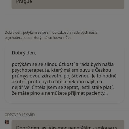
Prague
Dobrý den, potýkám se se silnou úzkostí a ráda bych našla
psychoterapeuta, který má smlouvu s Čes
Dobrý den,
potýkám se se silnou úzkostí a ráda bych našla
psychoterapeuta, který má smlouvu s Českou
průmyslovou zdravotní pojišťovnou. Je to hodně
akutní, proto bych chtěla někoho najít, co
nejdříve. Chtěla jsem se zeptat, jestli stále platí,
že máte plno a nemůžete přijímat pacienty…
ODPOVĚĎ LÉKAŘE:
Dobrý den, asi Vás moc nepotěším - smlouvu s