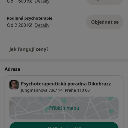
Od 1 600 Kč
Detaily
Rodinná psychoterapie
Objednat se
Od 2 200 Kč
Detaily
Jak fungují ceny?
Adresa
Psychoterapeutická poradna Dikobrazz
Jungmannova 736/ 14,
Praha
110 00
Přiblížit mapu
se otevře v nové záložce
Dostupnost