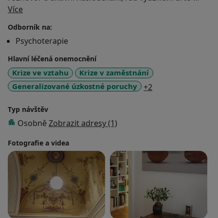
O mně
terapeutické techniky a nově i práci s licencovanou
Více
projektivní sadou autorských koláží Miroslava
Odborník na:
Huptycha . Nedílnou součástí mých služeb je vždy
Psychoterapie
naprostá diskrétnost, profesionalita a osobní přístup.
Hlavní léčená onemocnění
Krize ve vztahu
Krize v zaměstnání
a11y_sr_more_dis
Generalizované úzkostné poruchy
+2
Typ návštěv
Osobně
Zobrazit adresy (1)
Fotografie a videa