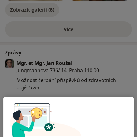
Zobrazit galerii (6)
Více
o zkušenostech
Zprávy
Mgr. et Mgr. Jan Roušal
Jungmannova 736/ 14, Praha 110 00
Možnost čerpání příspěvků od zdravotnich
pojišťoven
10/03/2026