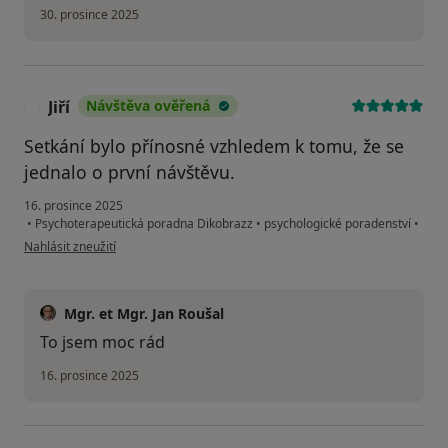
30. prosince 2025
Jiří
Návštěva ověřená
J
Setkání bylo přínosné vzhledem k tomu, že se
jednalo o první návštěvu.
16. prosince 2025
•
Psychoterapeutická poradna Dikobrazz
•
psychologické poradenství
•
podle názoru uživatele Jiří
Nahlásit zneužití
Mgr. et Mgr. Jan Roušal
To jsem moc rád
16. prosince 2025