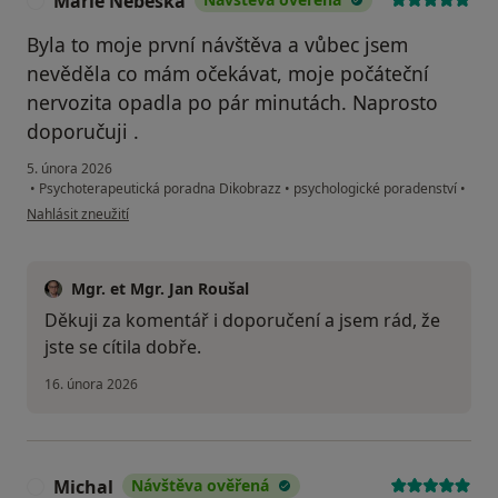
Marie Nebeská
M
Byla to moje první návštěva a vůbec jsem
nevěděla co mám očekávat, moje počáteční
nervozita opadla po pár minutách. Naprosto
doporučuji .
5. února 2026
•
Psychoterapeutická poradna Dikobrazz
•
psychologické poradenství
•
podle názoru uživatele Marie Nebeská
Nahlásit zneužití
Mgr. et Mgr. Jan Roušal
Děkuji za komentář i doporučení a jsem rád, že
jste se cítila dobře.
16. února 2026
Michal
Návštěva ověřená
M