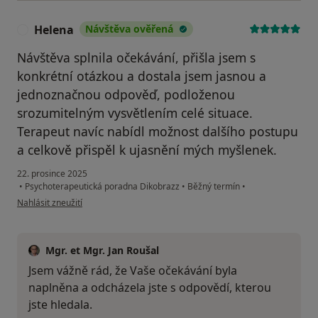
Helena
Návštěva ověřená
H
Návštěva splnila očekávání, přišla jsem s
konkrétní otázkou a dostala jsem jasnou a
jednoznačnou odpověď, podloženou
srozumitelným vysvětlením celé situace.
Terapeut navíc nabídl možnost dalšího postupu
a celkově přispěl k ujasnění mých myšlenek.
22. prosince 2025
•
Psychoterapeutická poradna Dikobrazz
•
Běžný termín
•
podle názoru uživatele Helena
Nahlásit zneužití
Mgr. et Mgr. Jan Roušal
Jsem vážně rád, že Vaše očekávání byla
naplněna a odcházela jste s odpovědí, kterou
jste hledala.