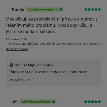
Tomáš
Návštěva ověřená
T
Moc děkuji za profesionální přístup a pomoc s
řešením mého problému. Moc doporučuji a
těším se na další setkání .
19. května 2026
•
Psychoterapeutická poradna Dikobrazz
•
psychologické poradenství
•
podle názoru uživatele Tomáš
Nahlásit zneužití
Mgr. et Mgr. Jan Roušal
Rado se stalo a tesim se na dalsi spolupraci
19. května 2026
Jiří
Návštěva ověřená
J