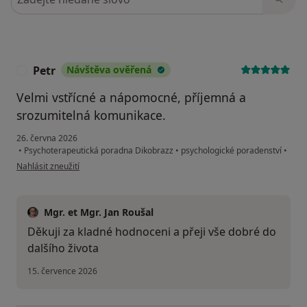
Petr
Návštěva ověřená
P
Velmi vstřícné a nápomocné, příjemná a
srozumitelná komunikace.
26. června 2026
•
Psychoterapeutická poradna Dikobrazz
•
psychologické poradenství
•
podle názoru uživatele Petr
Nahlásit zneužití
Mgr. et Mgr. Jan Roušal
Děkuji za kladné hodnoceni a přeji vše dobré do
dalšího života
15. července 2026