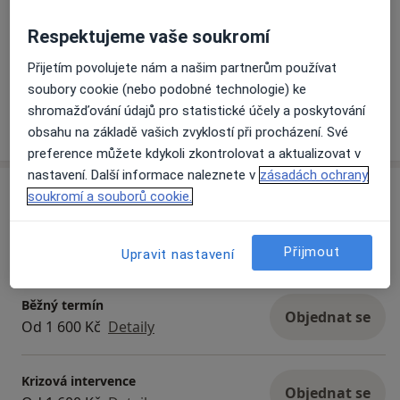
Respektujeme vaše soukromí
Přijetím povolujete nám a našim partnerům používat
soubory cookie (nebo podobné technologie) ke
shromažďování údajů pro statistické účely a poskytování
obsahu na základě vašich zvyklostí při procházení. Své
preference můžete kdykoli zkontrolovat a aktualizovat v
nastavení. Další informace naleznete v
zásadách ochrany
Služby a ceník služeb
soukromí a souborů cookie.
Psychologické poradenství
Objednat se
Od 1 600 Kč
Detaily
Přijmout
Upravit nastavení
Běžný termín
Objednat se
Od 1 600 Kč
Detaily
Krizová intervence
Objednat se