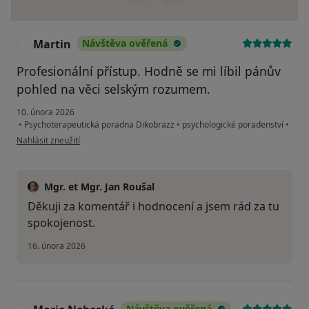
Martin
Návštěva ověřená
M
Profesionální přístup. Hodně se mi líbil pánův
pohled na věci selským rozumem.
10. února 2026
•
Psychoterapeutická poradna Dikobrazz
•
psychologické poradenství
•
podle názoru uživatele Martin
Nahlásit zneužití
Mgr. et Mgr. Jan Roušal
Děkuji za komentář i hodnocení a jsem rád za tu
spokojenost.
16. února 2026
Návštěva ověřená