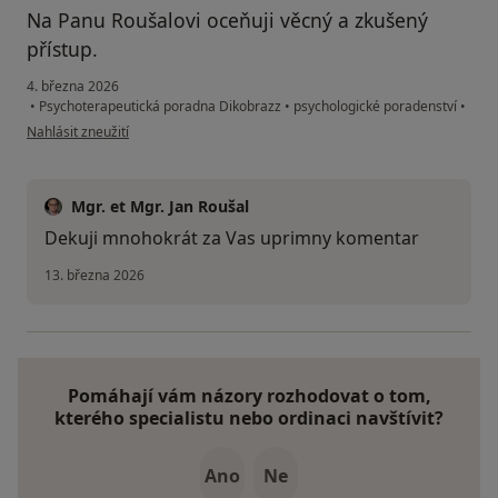
Na Panu Roušalovi oceňuji věcný a zkušený
přístup.
4. března 2026
•
Psychoterapeutická poradna Dikobrazz
•
psychologické poradenství
•
podle názoru uživatele Jiří
Nahlásit zneužití
Mgr. et Mgr. Jan Roušal
Dekuji mnohokrát za Vas uprimny komentar
13. března 2026
Pomáhají vám názory rozhodovat o tom,
kterého specialistu nebo ordinaci navštívit?
Ano
Ne