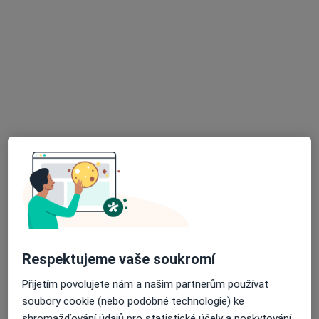
Na Parkáně 367/14,,
•
Mapa
Soukromá ordinace
Tento specialista nenabízí online rezervaci termínu na této adrese.
Rezervovat termín
K dispozici jsou specialisté
Tito specialisté se nacházejí mimo Beroun,
středočeský, v oblastech blízkých vašemu
vyhledávání.
Respektujeme vaše soukromí
Přijetím povolujete nám a našim partnerům používat
soubory cookie (nebo podobné technologie) ke
shromažďování údajů pro statistické účely a poskytování