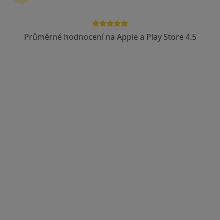
12 názorů
Pivovarská 170/3, Beroun
•
Mapa
Gabriela Mácová
Průměrné hodnocení na Apple a Play Store 4.5
Psychologické poradenství
Hrazeno pojišťovnou
Tento specialista nenabízí online rezervaci termínu na této adrese.
Rezervovat termín
Mgr. Martin Máca
Terapeut, Psycholog, Dětský terapeut
1 názor