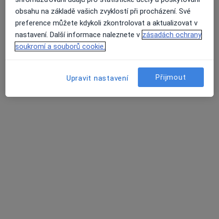
obsahu na základě vašich zvyklostí při procházení. Své
Mgr. Alek Lačev, Ph.D.
preference můžete kdykoli zkontrolovat a aktualizovat v
nastavení. Další informace naleznete v
zásadách ochrany
·
Více
Terapeut, Psycholog, Psychoterapeut
soukromí a souborů cookie.
139 názorů
Adresa
Online
Přijmout
Upravit nastavení
Durychova 66, Praha
•
Mapa
Office Park Nové Dvory
Psychologické poradenství
1 600 Kč
Tento specialista nenabízí online rezervaci termínu na této adrese.
Rezervovat termín