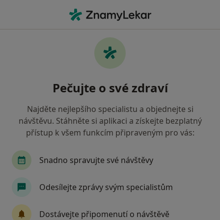
Hla
Terapeut • Beroun, středočeský
Filtry
Mapa
Terapeut Beroun
Pečujte o své zdraví
Jak řadíme výsledky vyhledávání?
Najděte nejlepšího specialistu a objednejte si
návštěvu. Stáhněte si aplikaci a získejte bezplatný
přístup k všem funkcím připraveným pro vás:
Snadno spravujte své návštěvy
Odesílejte zprávy svým specialistům
Mgr. Gabriela Mácová
·
Více
Terapeut, Psycholog, Kouč
Dostávejte připomenutí o návštěvě