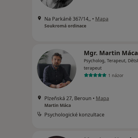
Na Parkáně 367/14,,
•
Mapa
Soukromá ordinace
Mgr. Martin Mác
Psycholog, Terapeut, Děts
terapeut
1 názor
Plzeňská 27, Beroun
•
Mapa
Martin Máca
Psychologické konzultace