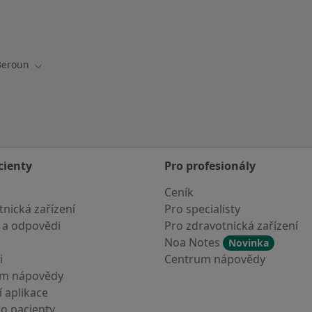
Beroun
a města
Změna města
cienty
Pro profesionály
Ceník
nická zařízení
Pro specialisty
 a odpovědi
Pro zdravotnická zařízení
Noa Notes
Novinka
i
Centrum nápovědy
um nápovědy
 aplikace
ro pacienty