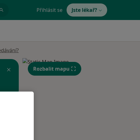
Přihlásit se
Jste lékař?
edávání?
Rozbalit mapu
St
Čt
Pá
n
12 Srpen
13 Srpen
14 Srpen
i