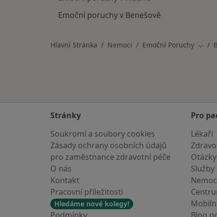
Emoční poruchy v Benešově
Hlavní Stránka
Nemoci
Emoční Poruchy
Změn
Stránky
Pro pa
Soukromí a soubory cookies
Lékaři
Zásady ochrany osobních údajů
Zdravot
pro zaměstnance zdravotní péče
Otázky
O nás
Služby
Kontakt
Nemoc
Pracovní příležitosti
Centr
Mobilní
Hledáme nové kolegy!
Podmínky
Blog p