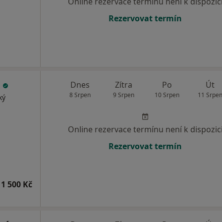
Online rezervace termínu není k dispozic
Rezervovat termín
a
Dnes
Zítra
Po
Út
8 Srpen
9 Srpen
10 Srpen
11 Srpe
ký
Online rezervace termínu není k dispozic
Rezervovat termín
1 500 Kč