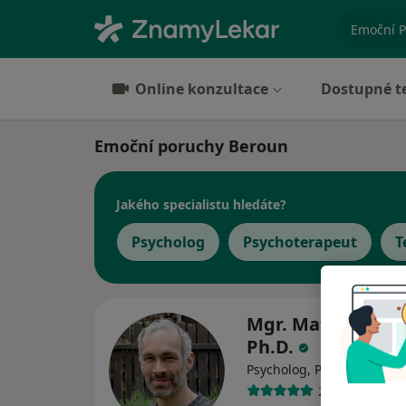
specializ
Online konzultace
Dostupné t
Emoční poruchy Beroun
Jakého specialistu hledáte?
Psycholog
Psychoterapeut
T
Mgr. Matej Hoche
Ph.D.
Psycholog, Psychoterapeu
24 názorů