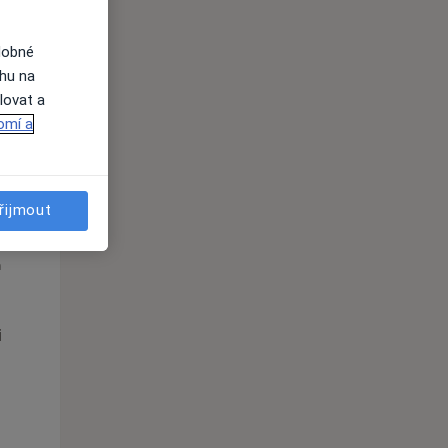
dobné
ahu na
lovat a
omí a
řijmout
St
Čt
Pá
n
12 Srpen
13 Srpen
14 Srpen
i