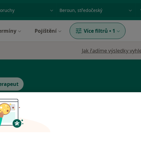
ace, nemoc nebo příjmení
Město nebo region
ermíny
Pojištění
Více filtrů
•
1
Jak řadíme výsledky vyhl
erapeut
l,
Dnes
Zítra
Po
Út
8 Srpen
9 Srpen
10 Srpen
11 Srpe
·
Více
t
Online rezervace termínu není k dispozic