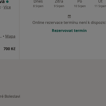
ová
Dnes
Zítra
Po
Út
8 Srpen
9 Srpen
10 Srpen
11 Srpe
·
Více
t
Online rezervace termínu není k dispozic
Rezervovat termín
inisterstva zemědělství), Králův Dvůr
•
Mapa
700 Kč
é Boleslavi