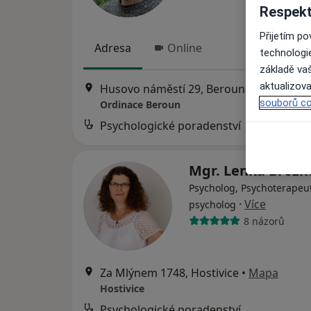
Respekt
Přijetím p
Adresa
Online
technologi
základě vaš
aktualizova
Husovo náměstí 29, Beroun
•
Mapa
souborů co
Ordinace Beroun
Psychologické poradenství
Mgr. Lenka Brož
Psycholog, Psychoterapeut
·
Více
psycholog
8 názorů
Za Mlýnem 1748, Hostivice
•
Mapa
Hostivice
Psychologické poradenství