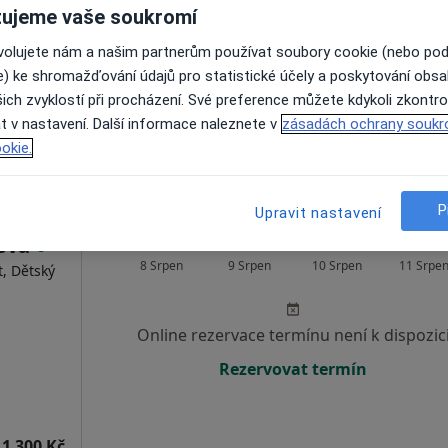
ujeme vaše soukromí
Zobrazit telefonní číslo
ovolujete nám a našim partnerům používat soubory cookie (nebo po
e) ke shromažďování údajů pro statistické účely a poskytování obs
ich zvyklostí při procházení. Své preference můžete kdykoli zkontro
t v nastavení. Další informace naleznete v
zásadách ochrany soukr
okie.
1 300 Kč
P
Upravit nastavení
ková
Dnes
Zítra
Po
Út
8 Srpen
9 Srpen
10 Srpen
11 Srpe
, Dětský
Online rezervace termínu není k dispozic
Rezervovat termín
1 300 Kč