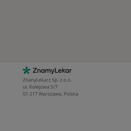
Kontakt
ZnamyLekar - Hlavní stránka
ZnanyLekarz Sp. z o.o.
ul. Kolejowa 5/7
01-217 Warszawa, Polska