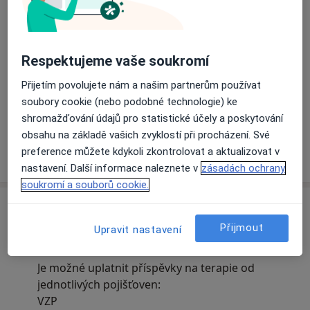
Respektujeme vaše soukromí
Přijetím povolujete nám a našim partnerům používat
soubory cookie (nebo podobné technologie) ke
Zobrazit galerii (1)
shromažďování údajů pro statistické účely a poskytování
obsahu na základě vašich zvyklostí při procházení. Své
preference můžete kdykoli zkontrolovat a aktualizovat v
Více
o zkušenostech
nastavení. Další informace naleznete v
zásadách ochrany
soukromí a souborů cookie.
Zprávy
Mgr. Jitka Chalupníčková
Přijmout
Upravit nastavení
Národní 339/11, Praha 110 00
Je možné uplatnit příspěvky na terapie od
jednotlivých pojišťoven:
VZP