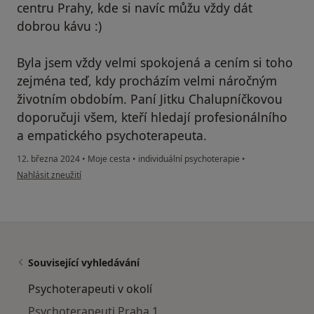
centru Prahy, kde si navíc můžu vždy dát
dobrou kávu :)
Byla jsem vždy velmi spokojená a cením si toho
zejména teď, kdy procházím velmi náročným
životním obdobím. Paní Jitku Chalupníčkovou
doporučuji všem, kteří hledají profesionálního
a empatického psychoterapeuta.
12. března 2024
•
Moje cesta
•
individuální psychoterapie
•
podle názoru uživatele Lenka P.
Nahlásit zneužití
Související vyhledávání
Psychoterapeuti v okolí
Psychoterapeuti Praha 1