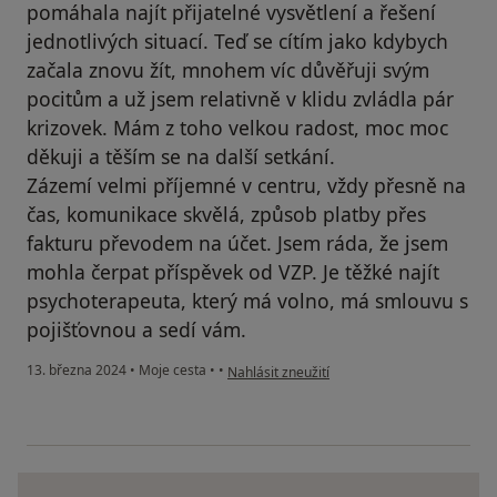
pomáhala najít přijatelné vysvětlení a řešení
jednotlivých situací. Teď se cítím jako kdybych
začala znovu žít, mnohem víc důvěřuji svým
pocitům a už jsem relativně v klidu zvládla pár
krizovek. Mám z toho velkou radost, moc moc
děkuji a těším se na další setkání.
Zázemí velmi příjemné v centru, vždy přesně na
čas, komunikace skvělá, způsob platby přes
fakturu převodem na účet. Jsem ráda, že jsem
mohla čerpat příspěvek od VZP. Je těžké najít
psychoterapeuta, který má volno, má smlouvu s
pojišťovnou a sedí vám.
podle názoru uživatele R.K.
13. března 2024
•
Moje cesta
•
•
Nahlásit zneužití