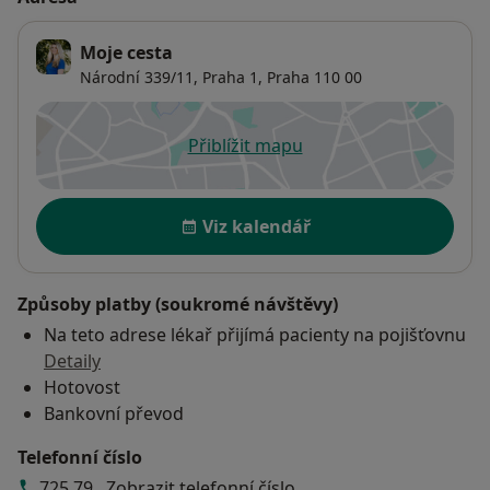
Moje cesta
Národní 339/11,
Praha 1
,
Praha
110 00
Přiblížit mapu
se otevře v nové záložce
Dostupnost
Viz kalendář
Způsoby platby (soukromé návštěvy)
Na teto adrese lékař přijímá pacienty na pojišťovnu
Detaily
Hotovost
Bankovní převod
Telefonní číslo
725 79...
Zobrazit telefonní číslo