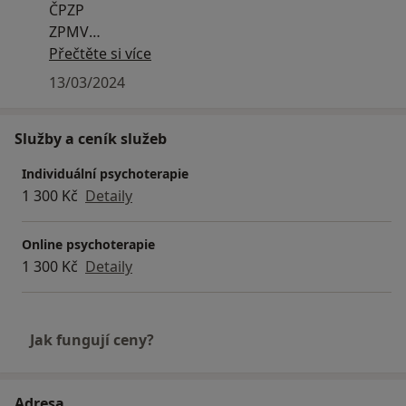
ČPZP
ZPMV
ZPŠ
Přečtěte si více
RBP
13/03/2024
Služby a ceník služeb
Individuální psychoterapie
1 300 Kč
Detaily
Online psychoterapie
1 300 Kč
Detaily
Jak fungují ceny?
Adresa