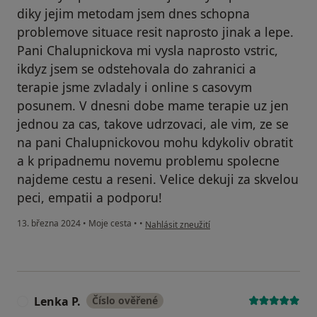
diky jejim metodam jsem dnes schopna
problemove situace resit naprosto jinak a lepe.
Pani Chalupnickova mi vysla naprosto vstric,
ikdyz jsem se odstehovala do zahranici a
terapie jsme zvladaly i online s casovym
posunem. V dnesni dobe mame terapie uz jen
jednou za cas, takove udrzovaci, ale vim, ze se
na pani Chalupnickovou mohu kdykoliv obratit
a k pripadnemu novemu problemu spolecne
najdeme cestu a reseni. Velice dekuji za skvelou
peci, empatii a podporu!
podle názoru uživatele KJ
13. března 2024
•
Moje cesta
•
•
Nahlásit zneužití
Lenka P.
Číslo ověřené
L