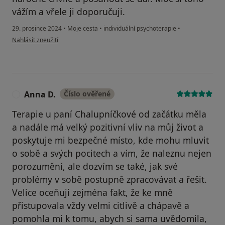
vážím a vřele ji doporučuji.
29. prosince 2024
•
Moje cesta
•
individuální psychoterapie
•
podle názoru uživatele AK
Nahlásit zneužití
Anna D.
Číslo ověřené
A
Terapie u paní Chalupníčkové od začátku měla
a nadále má velký pozitivní vliv na můj život a
poskytuje mi bezpečné místo, kde mohu mluvit
o sobě a svých pocitech a vím, že naleznu nejen
porozumění, ale dozvím se také, jak své
problémy v sobě postupně zpracovávat a řešit.
Velice oceňuji zejména fakt, že ke mně
přistupovala vždy velmi citlivě a chápavě a
pomohla mi k tomu, abych si sama uvědomila,