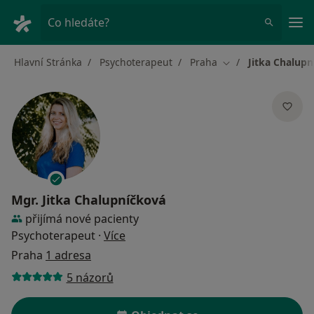
Hla
Co hledáte?
Hlavní Stránka
Psychoterapeut
Praha
Jitka Chalup
Změna města
Mgr.
Jitka Chalupníčková
přijímá nové pacienty
o specializacích
Psychoterapeut
·
Více
Praha
1 adresa
5 názorů