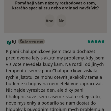
Pomáhají vám názory rozhodovat o tom,
kterého specialistu nebo ordinaci navštívit?
Ano
Ne
KJ
Číslo ověřené
K
K pani Chalupnickove jsem zacala dochazet
pred dvema lety s akutnimy problemy, kdy jsem
v zivote nevedela kudy kam. Na rozdil od jinych
terapeutu jsem v pani Chalupnickove ziskala
rychle jistotu, ze mohu otevrit jakekoliv tema a
budeme schopny na nem efektivne zapracovat.
Nic nejde vyresit za den, ale diky pani
Chalupnickove jsem casem ziskala sebejistotu,
nove myslenky a podarilo se nam dostat do
hloubky k puvodnim zdrojum mych problemu a