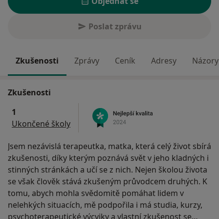
Objednat se
Poslat zprávu
Zkušenosti
Zprávy
Ceník
Adresy
Názory 
Zkušenosti
1
Ukončené školy
Jsem nezávislá terapeutka, matka, která celý život sbírá
zkušenosti, díky kterým poznává svět v jeho kladných i
stinných stránkách a učí se z nich. Nejen školou života
se však člověk stává zkušeným průvodcem druhých. K
tomu, abych mohla svědomitě pomáhat lidem v
nelehkých situacích, mě podpořila i má studia, kurzy,
psychoterapeutické výcviky a vlastní zkušenost se