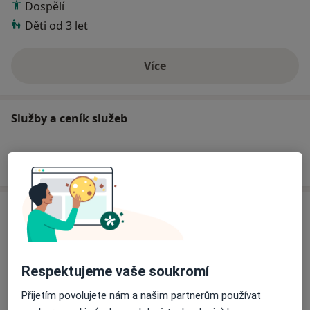
Dospělí
Děti od 3 let
Více
o zkušenostech
Služby a ceník služeb
Jak fungují ceny?
Adresa
Psychoterapeutická klinika HERMÉS
Group, s.r.o. Praha - psychiatrická a
Respektujeme vaše soukromí
psychoterapeutická ambulance
Ctiradova 10,
Praha 4
,
Praha
Přijetím povolujete nám a našim partnerům používat