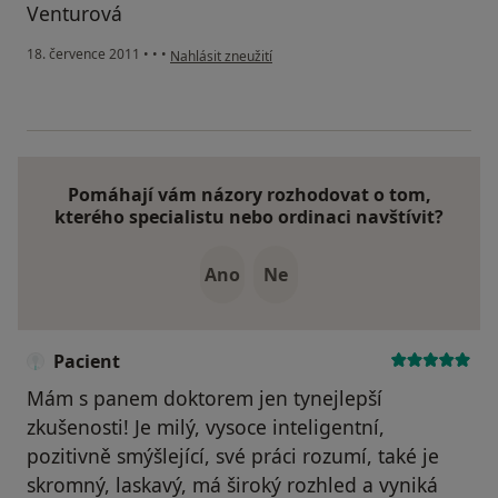
Venturová
podle názoru uživatele Pacient
18. července 2011
•
•
•
Nahlásit zneužití
Pomáhají vám názory rozhodovat o tom,
kterého specialistu nebo ordinaci navštívit?
Ano
Ne
Pacient
Mám s panem doktorem jen tynejlepší
zkušenosti! Je milý, vysoce inteligentní,
pozitivně smýšlející, své práci rozumí, také je
skromný, laskavý, má široký rozhled a vyniká