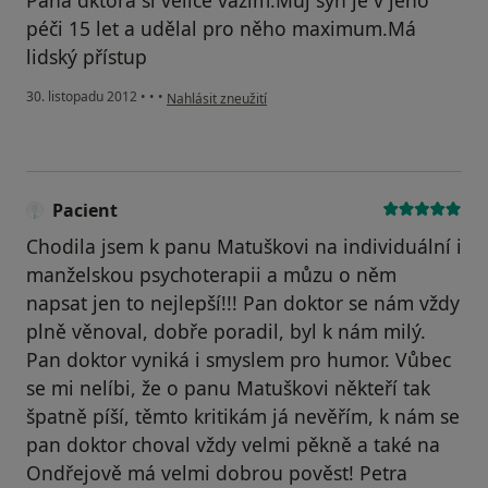
Pana dktora si velice vážím.Můj syn je v jeho
péči 15 let a udělal pro něho maximum.Má
lidský přístup
podle názoru uživatele Váš účet byl odstraněn
30. listopadu 2012
•
•
•
Nahlásit zneužití
Pacient
Chodila jsem k panu Matuškovi na individuální i
manželskou psychoterapii a můzu o něm
napsat jen to nejlepší!!! Pan doktor se nám vždy
plně věnoval, dobře poradil, byl k nám milý.
Pan doktor vyniká i smyslem pro humor. Vůbec
se mi nelíbi, že o panu Matuškovi někteří tak
špatně píší, těmto kritikám já nevěřím, k nám se
pan doktor choval vždy velmi pěkně a také na
Ondřejově má velmi dobrou pověst! Petra