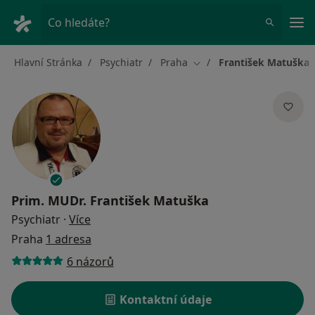
Hla
Co hledáte?
Hlavní Stránka
Psychiatr
Praha
František Matuška
Změna města
Prim. MUDr.
František Matuška
o specializacích
Psychiatr
·
Více
Praha
1 adresa
6 názorů
Kontaktní údaje