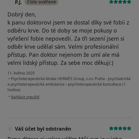
P.J.
Číslo ověřené
P
Dobrý den,
k panu doktorovi jsem se dostal díky své fobii z
odběru krve. Do té doby se moje pokusy o
vyřešení fobie nepovedli. Za tři sezení jsem si
odběr krve udělal sám. Velmi profesionální
přístup. Pan doktor nejenom že umí ale má
velmi lidský přístup. Za sebe moc děkuji:)
11. května 2020
•
Psychoterapeutická klinika HERMÉS Group, s.r.o. Praha - psychiatrická
a psychoterapeutická ambulance
•
psychoterapeutická konzultace (1
hodina)
podle názoru uživatele P.J.
•
Nahlásit zneužití
Váš účet byl odstraněn