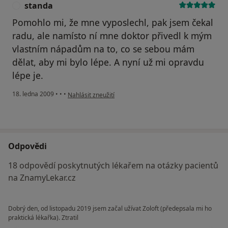
standa
S
Pomohlo mi, že mne vyposlechl, pak jsem čekal
radu, ale namísto ní mne doktor přivedl k mým
vlastním nápadům na to, co se sebou mám
dělat, aby mi bylo lépe. A nyní už mi opravdu
lépe je.
podle názoru uživatele standa
18. ledna 2009
•
•
•
Nahlásit zneužití
Odpovědi
18 odpovědí poskytnutých lékařem na otázky pacientů
na ZnamyLekar.cz
Dobrý den, od listopadu 2019 jsem začal užívat Zoloft (předepsala mi ho
praktická lékařka). Ztratil