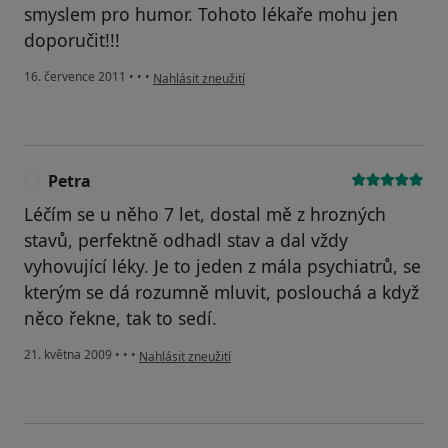
smyslem pro humor. Tohoto lékaře mohu jen
doporučit!!!
podle názoru uživatele Pacient
16. července 2011
•
•
•
Nahlásit zneužití
Petra
P
Léčím se u něho 7 let, dostal mě z hrozných
stavů, perfektně odhadl stav a dal vždy
vyhovující léky. Je to jeden z mála psychiatrů, se
kterým se dá rozumně mluvit, poslouchá a když
něco řekne, tak to sedí.
podle názoru uživatele Petra
21. května 2009
•
•
•
Nahlásit zneužití