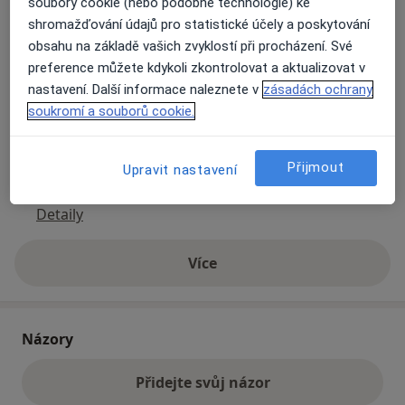
soubory cookie (nebo podobné technologie) ke
shromažďování údajů pro statistické účely a poskytování
Přiblížit mapu
se otevře v nové záložce
obsahu na základě vašich zvyklostí při procházení. Své
preference můžete kdykoli zkontrolovat a aktualizovat v
Dostupnost
Na této adrese online kalendář není aktivní
nastavení. Další informace naleznete v
zásadách ochrany
soukromí a souborů cookie.
Co mám v takové situaci udělat?
Způsoby platby (soukromé návštěvy)
Přijmout
Upravit nastavení
Na teto adrese lékař přijímá pacienty na pojišťovnu
Detaily
Více
o adrese
Názory
Přidejte svůj názor