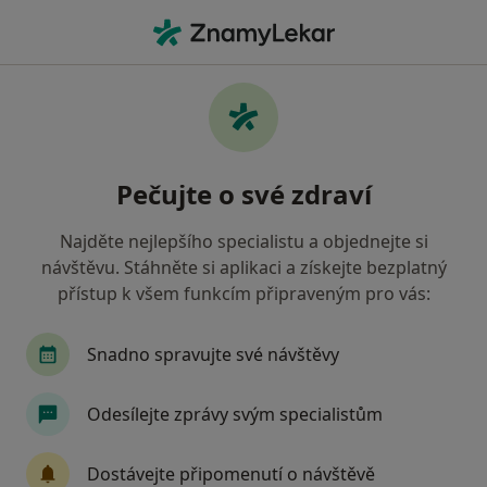
Hla
Co hledáte?
Hlavní Stránka
Nemoci
Oběhové Poruchy
Oběhové poruchy - informace,
Pečujte o své zdraví
specialisté, otázky a odpovědi
Najděte nejlepšího specialistu a objednejte si
návštěvu. Stáhněte si aplikaci a získejte bezplatný
přístup k všem funkcím připraveným pro vás:
Informace
Snadno spravujte své návštěvy
Odesílejte zprávy svým specialistům
Dbejte o své zdraví
Zůstaňte doma a vyberte online konzultaci pro
Dostávejte připomenutí o návštěvě