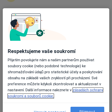
zahájení nebo pokračování léčby. Pokud to
potřebujete, můžete si také objednat návštěvu v
ordinaci.
Průměrné hodnocení na Apple a Play Store 4.5
Zobrazit profily specialistů
Jak to funguje?
Respektujeme vaše soukromí
Přijetím povolujete nám a našim partnerům používat
Odborníci
soubory cookie (nebo podobné technologie) ke
shromažďování údajů pro statistické účely a poskytování
obsahu na základě vašich zvyklostí při procházení. Své
Berenika Podzemská
preference můžete kdykoli zkontrolovat a aktualizovat v
nastavení. Další informace naleznete v
zásadách ochrany
Kardiolog
soukromí a souborů cookie.
Cheb
Přijmout