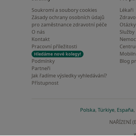
Soukromí a soubory cookies
Lékaři
Zásady ochrany osobních údajů
Zdravot
pro zaměstnance zdravotní péče
Otázky
O nás
Služby
Kontakt
Nemoc
Pracovní příležitosti
Centr
Mobilní
Hledáme nové kolegy!
Podmínky
Blog p
Partneři
Jak řadíme výsledky vyhledávání?
Přístupnost
se otevře v nové 
se otevře
s
Polska
,
Türkiye
,
España
,
NAŘÍZENÍ (E