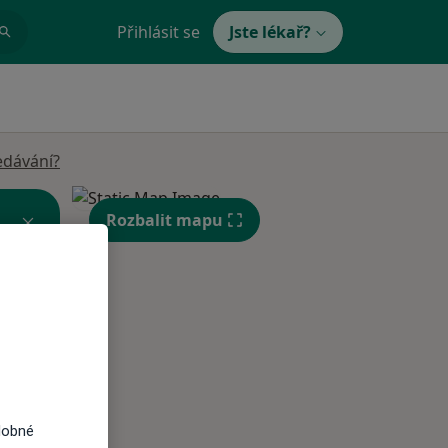
Přihlásit se
Jste lékař?
edávání?
Rozbalit mapu
Po
Út
St
10 Srpen
11 Srpen
12 Srpen
dobné
i