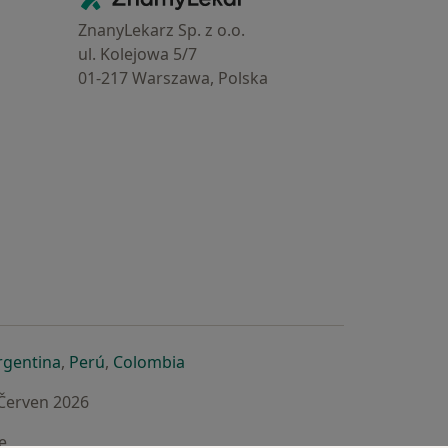
ZnanyLekarz Sp. z o.o.
ul. Kolejowa 5/7
01-217 Warszawa, Polska
e
é záložce
 v nové záložce
otevře v nové záložce
se otevře v nové záložce
se otevře v nové záložce
se otevře v nové záložce
rgentina
,
Perú
,
Colombia
 Červen 2026
e