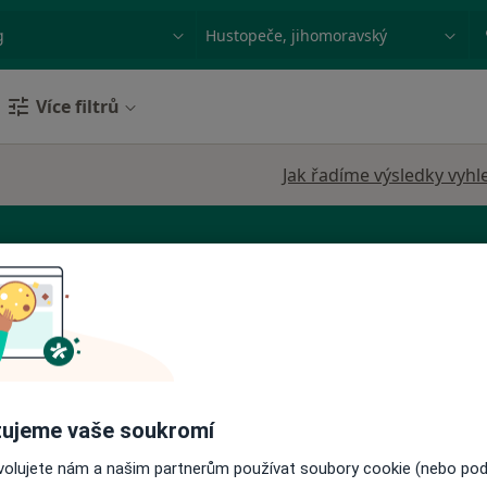
ace, nemoc nebo příjmení
Město nebo region
Více filtrů
Jak řadíme výsledky vyhl
tra ČR
Dnes
Zítra
So
Ne
6 Srpen
7 Srpen
8 Srpen
9 Srpen
ujeme vaše soukromí
ovolujete nám a našim partnerům používat soubory cookie (nebo po
Online rezervace termínu není k dispozic