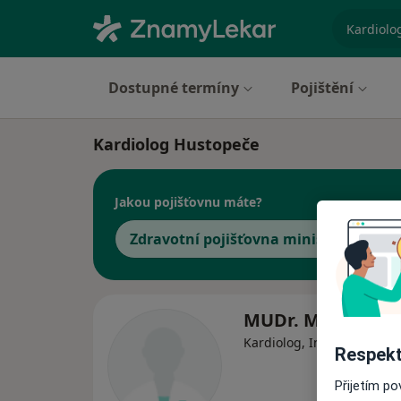
specializ
Dostupné termíny
Pojištění
Kardiolog Hustopeče
Jakou pojišťovnu máte?
Zdravotní pojišťovna ministerstva vni
MUDr. Milan Poul
Kardiolog, Internista
Respekt
Přijetím p