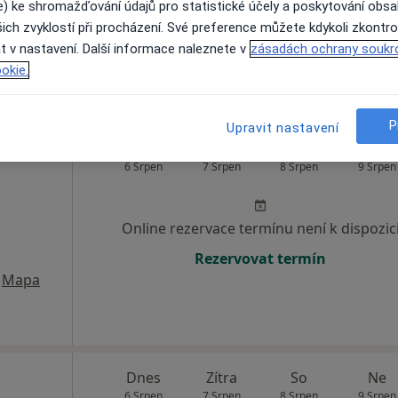
e) ke shromažďování údajů pro statistické účely a poskytování obs
ich zvyklostí při procházení. Své preference můžete kdykoli zkontro
Rezervovat termín
t v nastavení. Další informace naleznete v
zásadách ochrany soukr
okie.
P
Upravit nastavení
lík
Dnes
Zítra
So
Ne
6 Srpen
7 Srpen
8 Srpen
9 Srpen
Online rezervace termínu není k dispozic
Rezervovat termín
Mapa
Dnes
Zítra
So
Ne
6 Srpen
7 Srpen
8 Srpen
9 Srpen