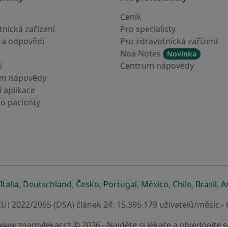
Ceník
nická zařízení
Pro specialisty
 a odpovědi
Pro zdravotnická zařízení
Noa Notes
Novinka
i
Centrum nápovědy
um nápovědy
 aplikace
ro pacienty
záložce
 v nové záložce
e otevře v nové záložce
se otevře v nové záložce
se otevře v nové záložce
se otevře v nové záložce
se otevře v nové záložc
se otevře v nov
se otevře
se 
Italia
,
Deutschland
,
Česko
,
Portugal
,
México
,
Chile
,
Brasil
,
A
U) 2022/2065 (DSA) článek 24: 15.395.179 uživatelů/měsíc -
www.znamylekar.cz © 2026 - Najděte si lékaře a objednejte s