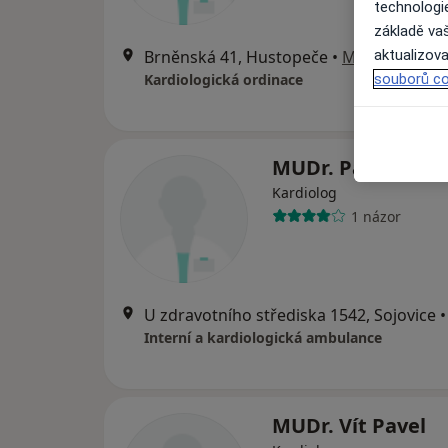
technologi
základě vaš
aktualizova
Brněnská 41, Hustopeče
•
Mapa
souborů co
Kardiologická ordinace
MUDr. Pavel Obrt
Kardiolog
1 názor
U zdravotního střediska 1542, Sojovice
•
Interní a kardiologická ambulance
MUDr. Vít Pavel