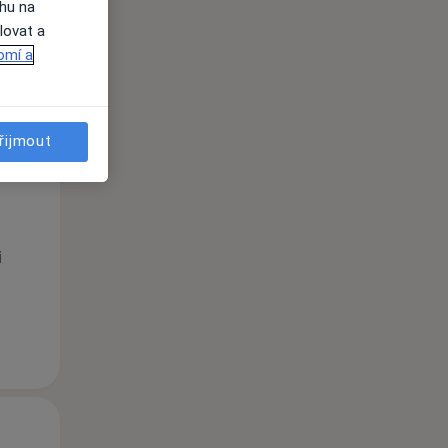
ahu na
lovat a
omí a
řijmout
Po
Út
St
10 Srpen
11 Srpen
12 Srpen
i
Po
Út
St
10 Srpen
11 Srpen
12 Srpen