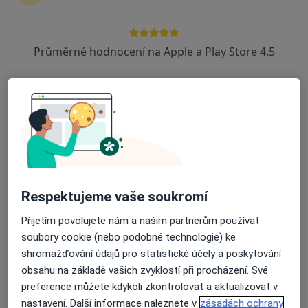
MUDr. Lubomír Zaviačič
Kardiolog
Průměrné hodnocení na Apple a Play Store 4.5
18 názorů
Horní Valy 4, Hodonín
•
Mapa
Kardiologie, vnitřní lékařství
Tento specialista nenabízí online rezervaci termínu na této adrese.
Rezervovat termín
Respektujeme vaše soukromí
Přijetím povolujete nám a našim partnerům používat
soubory cookie (nebo podobné technologie) ke
shromažďování údajů pro statistické účely a poskytování
obsahu na základě vašich zvyklostí při procházení. Své
preference můžete kdykoli zkontrolovat a aktualizovat v
Prim. MUDr. MUDr. Alena Sojková
nastavení. Další informace naleznete v
zásadách ochrany