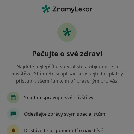
Hla
Kardiolog • Hodonín, jihomoravský
Filtry
Mapa
Kardiolog Hodonín
Pečujte o své zdraví
Jak řadíme výsledky vyhledávání?
Najděte nejlepšího specialistu a objednejte si
návštěvu. Stáhněte si aplikaci a získejte bezplatný
Jakou pojišťovnu máte?
přístup k všem funkcím připraveným pro vás:
Snadno spravujte své návštěvy
Odesílejte zprávy svým specialistům
Dostávejte připomenutí o návštěvě