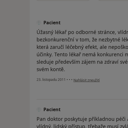
Pacient
Úžasný lékař po odborné stránce, vlídn
bezkonkurenční v tom, že nezbytné lék
která zaručí léčebný efekt, ale nepošk
účinky. Tento lékař nemá konkurenci m
sleduje především zájem na zdraví své
svém kontě.
podle názoru uživatele Pacient
23. listopadu 2011
•
•
•
Nahlásit zneužití
Pacient
Pan doktor poskytuje příkladnou péči
vlídný, lidský přístup, třebaže musí z