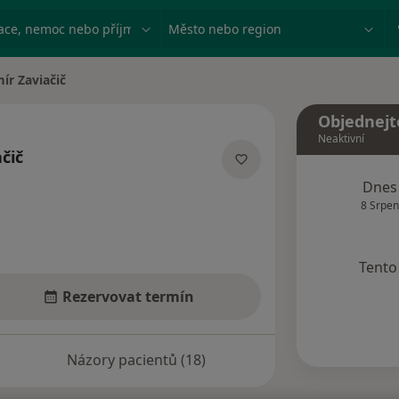
ace, nemoc nebo příjmení
Město nebo region
ír Zaviačič
ta
Objednejt
Neaktivní
čič
izacích
Dnes
8 Srpen
Tento 
Rezervovat termín
Názory pacientů (18)