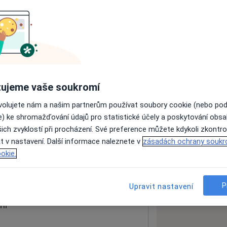
ách nejsou k dispozici
ádné informace o svých službách.
ujeme vaše soukromí
ovolujete nám a našim partnerům používat soubory cookie (nebo po
e) ke shromažďování údajů pro statistické účely a poskytování obs
ich zvyklostí při procházení. Své preference můžete kdykoli zkontro
t v nastavení. Další informace naleznete v
zásadách ochrany soukr
okie.
 mapu
 otevře v nové záložce
P
Upravit nastavení
ní