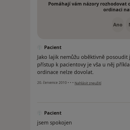
Pomáhají vám názory rozhodovat o 
ordinaci na
Ano
Pacient
Jako lajik nemůžu oběktivně posoudit j
přístup k pacientovy je vša u něj přík
ordinace nelze dovolat.
podle názoru uživatele Pacient
20. července 2010
•
•
•
Nahlásit zneužití
Pacient
jsem spokojen