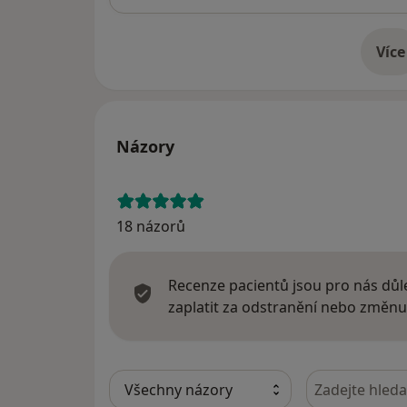
Více
o 
Názory
18 názorů
Recenze pacientů jsou pro nás důle
zaplatit za odstranění nebo změnu
Hledejte v ná