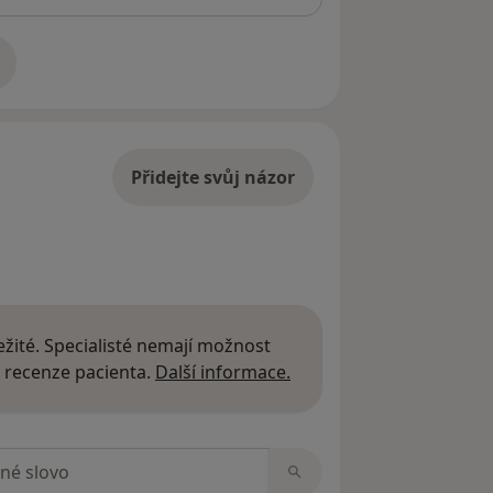
adrese
Přidejte svůj názor
žité. Specialisté nemají možnost
Další informace o názor
 recenze pacienta.
Další informace.
zorech