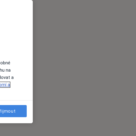
dobné
ahu na
lovat a
omí a
řijmout