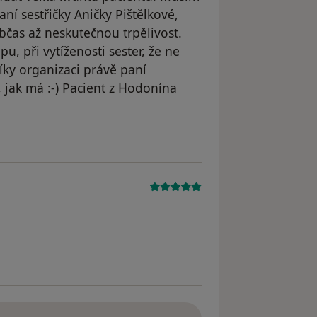
ní sestřičky Aničky Pištělkové,
občas až neskutečnou trpělivost.
, při vytíženosti sester, že ne
ky organizaci právě paní
, jak má :-) Pacient z Hodonína