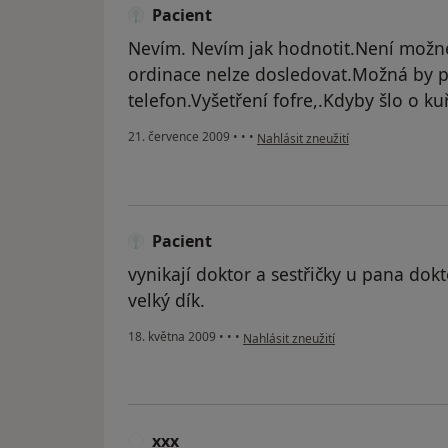
Pacient
Nevím. Nevím jak hodnotit.Není možné
ordinace nelze dosledovat.Možná by 
telefon.Vyšetření fofre,.Kdyby šlo o kuř
podle názoru uživatele Pacient
21. července 2009
•
•
•
Nahlásit zneužití
Pacient
vynikají doktor a sestřičky u pana dokt
velký dík.
podle názoru uživatele Pacient
18. května 2009
•
•
•
Nahlásit zneužití
xxx
X