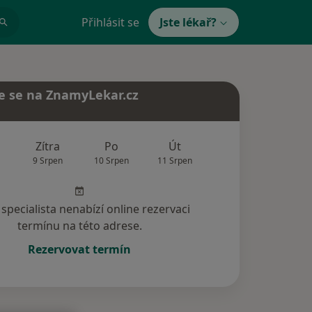
Přihlásit se
Jste lékař?
e se na ZnamyLekar.cz
Zítra
Po
Út
St
Čt
9 Srpen
10 Srpen
11 Srpen
12 Srpen
13 Srp
specialista nenabízí online rezervaci
termínu na této adrese.
Rezervovat termín