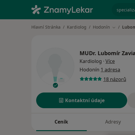
specializ
Hlavní Stránka
Kardiolog
Hodonín
Lubom
Změna měs
MUDr.
Lubomír Zavia
o special
Kardiolog
·
Více
Hodonín
1 adresa
18 názorů
Kontaktní údaje
Ceník
Adresy