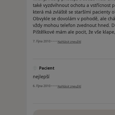
také vyzdvihnout ochotu a vstřícnost pa
která má zvláště se staršími pacienty 
Obvykle se dovolám v pohodě, ale chápu
vždy mohou telefon zvednout hned. Dí
Pištělkové mám ale pocit, že vše klape
podle názoru uživatele Pacient
7. října 2010
•
•
•
Nahlásit zneužití
Pacient
nejlepší
podle názoru uživatele Pacient
6. října 2010
•
•
•
Nahlásit zneužití