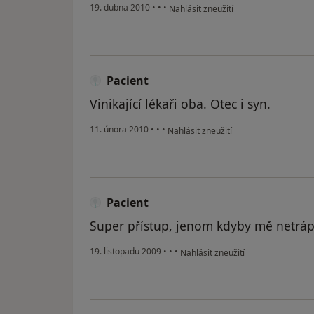
podle názoru uživatele Pacient
19. dubna 2010
•
•
•
Nahlásit zneužití
Pacient
Vinikající lékaři oba. Otec i syn.
podle názoru uživatele Pacient
11. února 2010
•
•
•
Nahlásit zneužití
Pacient
Super přístup, jenom kdyby mě netrápi
podle názoru uživatele Pacient
19. listopadu 2009
•
•
•
Nahlásit zneužití