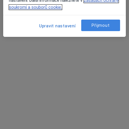
nastavení. Další informace naleznete v
zásadách ochrany
soukromí a souborů cookie.
MUDr. Karel Minařík
Kardiolog
Přijmout
6 názorů
Upravit nastavení
Bří Mrštíků 38, Břeclav
•
Mapa
Poliklinika Břeclav s.r.o.
Tento specialista nenabízí online rezervaci termínu na této adrese.
Rezervovat termín