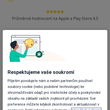
Průměrné hodnocení na Apple a Play Store 4.5
MUDr. Jarmila Božková
Kardiolog
9 názorů
Sady 28. října 5, Břeclav
•
Mapa
Kardiologická ambulance
Tento specialista nenabízí online rezervaci termínu na této adrese.
Rezervovat termín
Respektujeme vaše soukromí
Přijetím povolujete nám a našim partnerům používat
soubory cookie (nebo podobné technologie) ke
shromažďování údajů pro statistické účely a poskytování
obsahu na základě vašich zvyklostí při procházení. Své
preference můžete kdykoli zkontrolovat a aktualizovat v