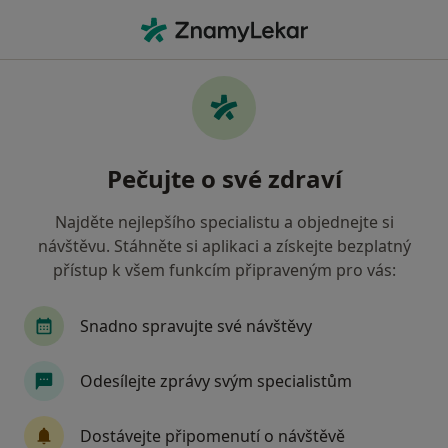
Hla
Kardiolog • Břeclav, jihomoravský
Filtry
Mapa
Kardiolog Břeclav
Pečujte o své zdraví
Jak řadíme výsledky vyhledávání?
Najděte nejlepšího specialistu a objednejte si
návštěvu. Stáhněte si aplikaci a získejte bezplatný
Jakou pojišťovnu máte?
přístup k všem funkcím připraveným pro vás:
Oborová zdravotní pojišťovna
Revírní bratrsk
Snadno spravujte své návštěvy
Odesílejte zprávy svým specialistům
Dostávejte připomenutí o návštěvě