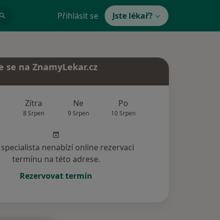
Přihlásit se
Jste lékař?
e se na ZnamyLekar.cz
Zítra
Ne
Po
Út
St
8 Srpen
9 Srpen
10 Srpen
11 Srpen
12 Srp
specialista nenabízí online rezervaci
termínu na této adrese.
Rezervovat termín