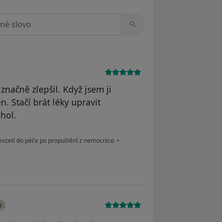
zorech
značně zlepšil. Když jsem ji
n. Stačí brát léky upravit
ohol.
řevzetí do péče po propuštění z nemocnice.
•
é