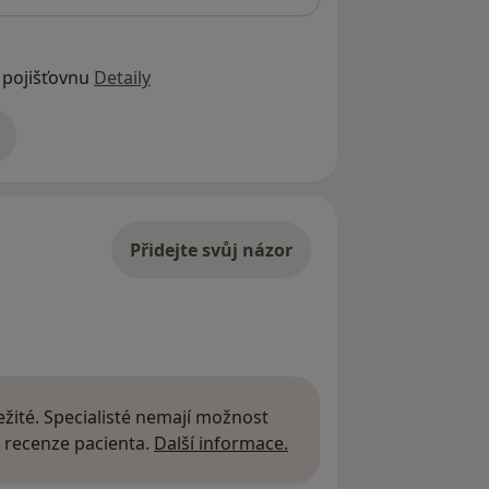
 pojišťovnu
Detaily
adrese
Přidejte svůj názor
žité. Specialisté nemají možnost
Další informace o názor
 recenze pacienta.
Další informace.