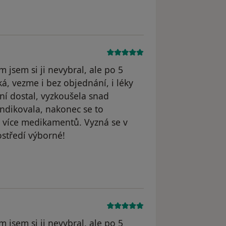
 jsem si ji nevybral, ale po 5
á, vezme i bez objednání, i léky
ní dostal, vyzkoušela snad
ndikovala, nakonec se to
 i více medikamentů. Vyzná se v
ostředí výborné!
 jsem si ji nevybral, ale po 5