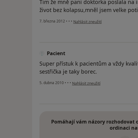
Tim že mně pani doktorka poslala na 
život bez kolapsu,mněl jsem velke potiž
podle názoru uživatele Váš účet byl o
7. března 2012
•
•
•
Nahlásit zneužití
Pacient
Super přístuk k pacientům a vždy kvali
sestřička je taky borec.
podle názoru uživatele Pacient
5. dubna 2010
•
•
•
Nahlásit zneužití
Pomáhají vám názory rozhodovat o 
ordinaci na