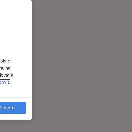
dobné
ahu na
lovat a
omí a
řijmout