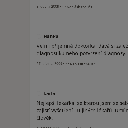
podle názoru uživatele Olda
8. dubna 2009
•
•
•
Nahlásit zneužití
Hanka
H
Velmi příjemná doktorka, dává si zále
diagnostiku nebo potvrzení diagnózy...
podle názoru uživatele Hanka
27. března 2009
•
•
•
Nahlásit zneužití
karla
K
Nejlepší lékařka, se kterou jsem se set
zajistí vyšetření i u jiných lékařů. Umí
člověk.
podle názoru uživatele karla