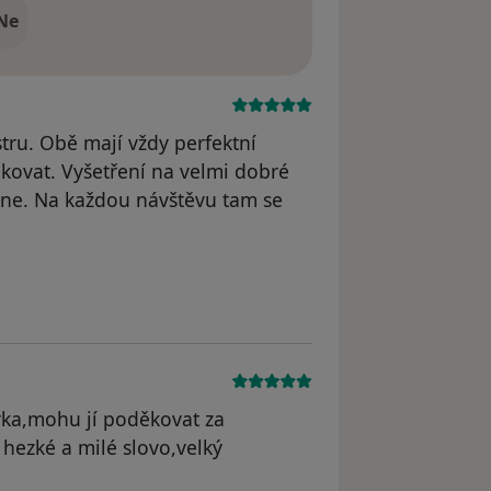
Ne
tru. Obě mají vždy perfektní
ovat. Vyšetření na velmi dobré
kne. Na každou návštěvu tam se
ivyoni
rka,mohu jí poděkovat za
 hezké a milé slovo,velký