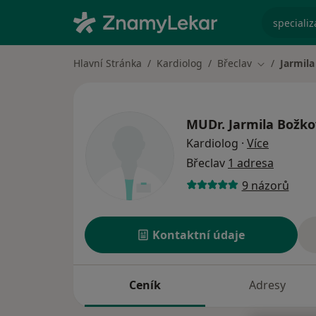
specializ
Hlavní Stránka
Kardiolog
Břeclav
Jarmil
Změna měst
MUDr.
Jarmila Božk
o special
Kardiolog
·
Více
Břeclav
1 adresa
9 názorů
Kontaktní údaje
Ceník
Adresy