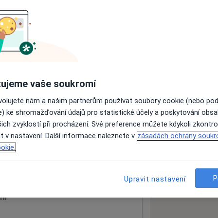
ách nejsou k dispozici
ádné informace o svých službách.
ujeme vaše soukromí
ovolujete nám a našim partnerům používat soubory cookie (nebo po
e) ke shromažďování údajů pro statistické účely a poskytování obs
ich zvyklostí při procházení. Své preference můžete kdykoli zkontro
t v nastavení. Další informace naleznete v
zásadách ochrany soukr
okie.
 mapu
 otevře v nové záložce
P
Upravit nastavení
ní