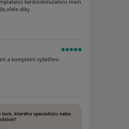
implatanci kardiostimulatoru mam
e,vřele diky .
dstraněn
tní a kompletní vyšetření.
tom, kterého specialistu nebo
vštívit?