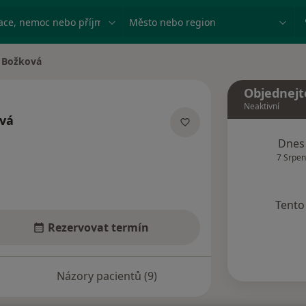
ace, nemoc nebo příjmení
Město nebo region
a Božková
a
Objednejt
Neaktivní
ová
izacích
Dnes
7 Srpen
Tento 
Rezervovat termín
Názory pacientů (9)