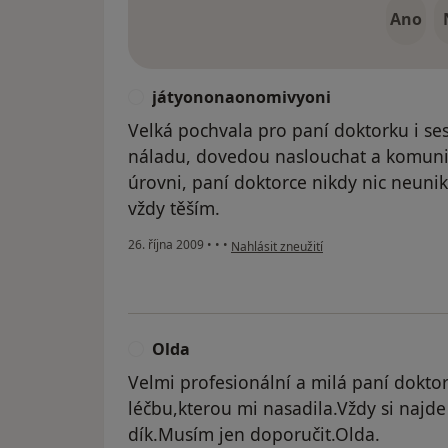
Ano
játyononaonomivyoni
J
Velká pochvala pro paní doktorku i ses
náladu, dovedou naslouchat a komunik
úrovni, paní doktorce nikdy nic neuni
vždy těším.
podle názoru uživatele játyononaonom
26. října 2009
•
•
•
Nahlásit zneužití
Olda
O
Velmi profesionální a milá paní dokto
léčbu,kterou mi nasadila.Vždy si najde
dík.Musím jen doporučit.Olda.