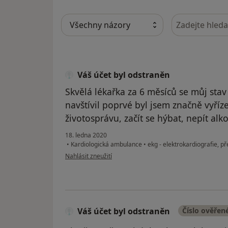
Hledejte v ná
Váš účet byl odstraněn
Skvělá lékařka za 6 měsíců se můj stav 
navštívil poprvé byl jsem značně vyříze
životosprávu, začít se hýbat, nepít alk
18. ledna 2020
•
Kardiologická ambulance
•
ekg - elektrokardiografie, p
podle názoru uživatele Váš účet byl odstraněn
Nahlásit zneužití
Váš účet byl odstraněn
Číslo ověřen