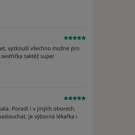
žet, vyzkouší všechno možné pro
sestřička taktéž super
kala. Poradí i v jiných oborech,
 naslouchat, je výborná lékařka i