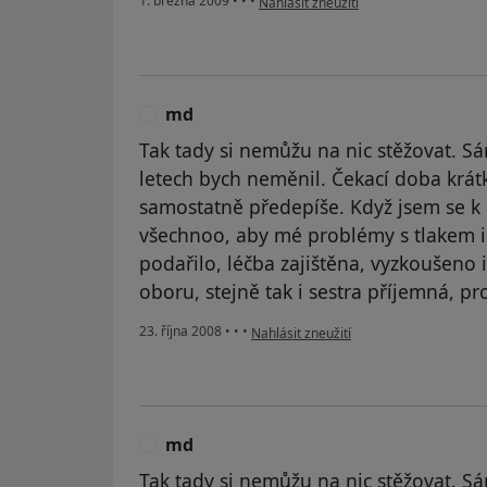
1. března 2009
•
•
•
Nahlásit zneužití
md
M
Tak tady si nemůžu na nic stěžovat. Sám
letech bych neměnil. Čekací doba krátk
samostatně předepíše. Když jsem se k 
všechnoo, aby mé problémy s tlakem i
podařilo, léčba zajištěna, vyzkoušeno
oboru, stejně tak i sestra příjemná, pr
podle názoru uživatele md
23. října 2008
•
•
•
Nahlásit zneužití
md
M
Tak tady si nemůžu na nic stěžovat. Sám