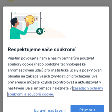
6 názorů
Bří Mrštíků 38, Břeclav
•
Mapa
Průměrné hodnocení na Apple a Play Store 4.5
Poliklinika Břeclav s.r.o.
Tento specialista nenabízí online rezervaci termínu na této adrese.
Rezervovat termín
Respektujeme vaše soukromí
Přijetím povolujete nám a našim partnerům používat
soubory cookie (nebo podobné technologie) ke
shromažďování údajů pro statistické účely a poskytování
obsahu na základě vašich zvyklostí při procházení. Své
preference můžete kdykoli zkontrolovat a aktualizovat v
nastavení. Další informace naleznete v
zásadách ochrany
soukromí a souborů cookie.
Marie Grandičová
Kardiolog, Pediatr
Přijmout
Upravit nastavení
Břeclav
•
Mapa