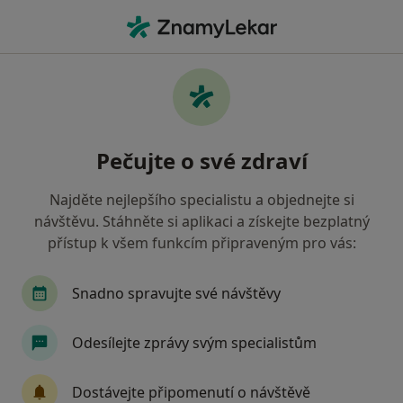
Hla
Kardiolog • Břeclav, jihomoravský
Filtry
• 1
Mapa
Doporučení kardiologové s Oborová
Pečujte o své zdraví
zdravotní pojišťovna Břeclav
Jak řadíme výsledky vyhledávání?
Najděte nejlepšího specialistu a objednejte si
návštěvu. Stáhněte si aplikaci a získejte bezplatný
přístup k všem funkcím připraveným pro vás:
Snadno spravujte své návštěvy
Odesílejte zprávy svým specialistům
MUDr. Karel Minařík
Dostávejte připomenutí o návštěvě
Kardiolog