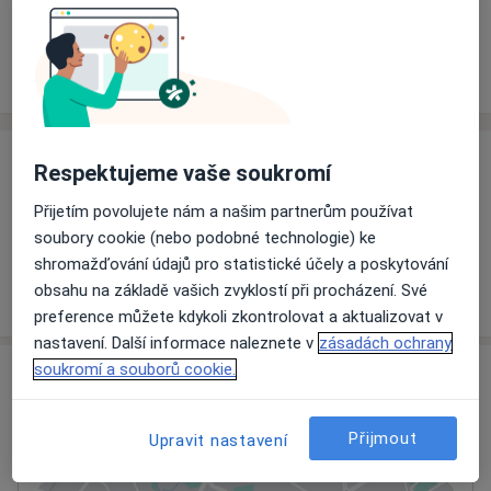
Rezervovat termín
Ceník
Adresy
Názory pacientů
Ceník
Respektujeme vaše soukromí
Informace o službách a cenách nejsou k dispozici
Přijetím povolujete nám a našim partnerům používat
Tento specialista ještě nepřidával žádné informace o
soubory cookie (nebo podobné technologie) ke
svých službách.
shromažďování údajů pro statistické účely a poskytování
obsahu na základě vašich zvyklostí při procházení. Své
preference můžete kdykoli zkontrolovat a aktualizovat v
nastavení. Další informace naleznete v
zásadách ochrany
soukromí a souborů cookie.
Adresa
Lázně Hodonín
Přijmout
Upravit nastavení
Měšťanská 140,
Hodonín
695 04