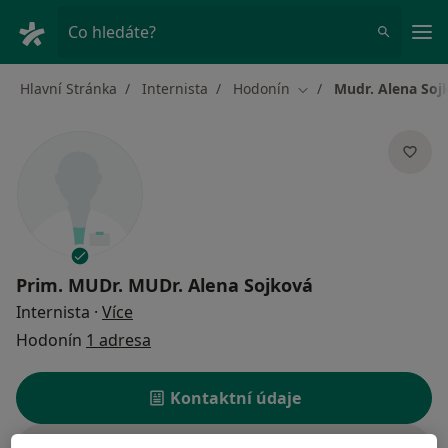
Hla
Co hledáte?
Hlavní Stránka
Internista
Hodonín
Mudr. Alena Soj
Změna města
Prim. MUDr.
MUDr. Alena Sojková
o specializacích
Internista
·
Více
Hodonín
1 adresa
Kontaktní údaje