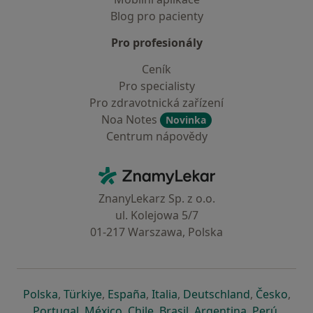
Blog pro pacienty
Pro profesionály
Ceník
Pro specialisty
Pro zdravotnická zařízení
Noa Notes
Novinka
Centrum nápovědy
Kontakt
ZnamyLekar - Hlavní stránka
ZnanyLekarz Sp. z o.o.
ul. Kolejowa 5/7
01-217 Warszawa, Polska
se otevře v nové záložce
se otevře v nové záložce
se otevře v nové záložce
se otevře v nové záložce
se otevře v 
se o
Polska
,
Türkiye
,
España
,
Italia
,
Deutschland
,
Česko
,
se otevře v nové záložce
se otevře v nové záložce
se otevře v nové záložce
se otevře v nové záložc
se otevře v 
se ote
Portugal
,
México
,
Chile
,
Brasil
,
Argentina
,
Perú
,