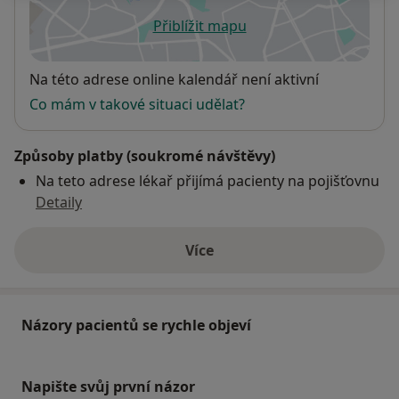
Přiblížit mapu
se otevře v nové záložce
Dostupnost
Na této adrese online kalendář není aktivní
Co mám v takové situaci udělat?
Způsoby platby (soukromé návštěvy)
Na teto adrese lékař přijímá pacienty na pojišťovnu
Detaily
Více
o adrese
Názory pacientů se rychle objeví
Napište svůj první názor