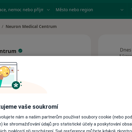
ace, nemoc nebo příjmení
Město nebo region
Neuron Medical Centrum
sta
Dnes
entrum
8 Srpen
Tato
obj
Adresy
ujeme vaše soukromí
ovolujete nám a našim partnerům používat soubory cookie (nebo po
e) ke shromažďování údajů pro statistické účely a poskytování obs
ich zvyklostí při procházení. Své preference můžete kdykoli zkontro