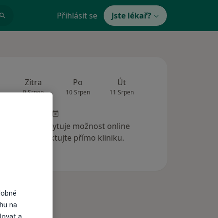
Přihlásit se
Jste lékař?
Zítra
Po
Út
St
Čt
9 Srpen
10 Srpen
11 Srpen
12 Srpen
13 Srp
 klinika neposkytuje možnost online
ednání. Kontaktujte přímo kliniku.
dobné
ahu na
lovat a