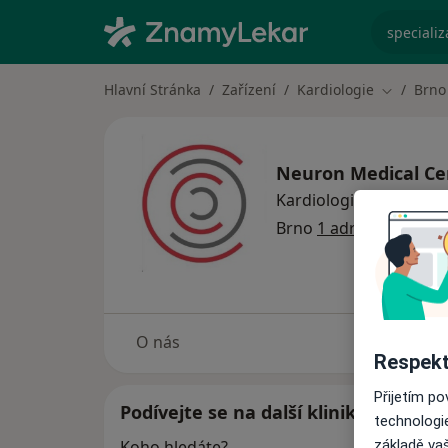
specializ
Hlavní Stránka
Zařízení
Kardiologie
Brno
Změna mě
Neuron Medical C
Kardiologie
Více
Brno
1 adresa
O nás
Respekt
Přijetím p
Podívejte se na další kliniky
technologi
základě vaš
Koho hledáte?