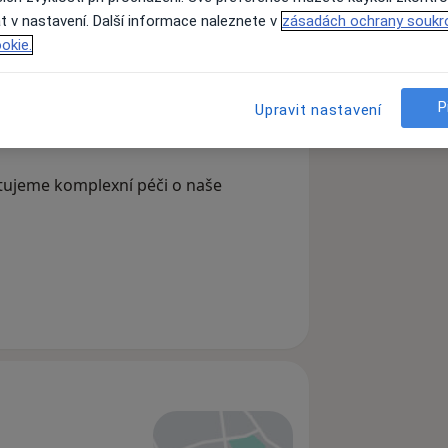
t v nastavení. Další informace naleznete v
zásadách ochrany soukr
Psycholog
okie.
Hledejte jinou specializaci
P
Upravit nastavení
ytujeme komplexní péči o naše