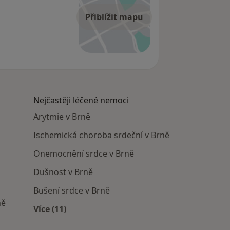
Přiblížit mapu
Nejčastěji léčené nemoci
Arytmie v Brně
Ischemická choroba srdeční v Brně
Onemocnění srdce v Brně
Dušnost v Brně
Bušení srdce v Brně
ně
Více (11)
Více v kategorii: Nejčastěji léčené nemoci