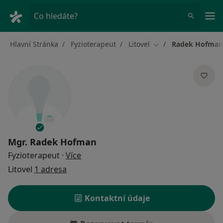
Hla
Co hledáte?
Hlavní Stránka
Fyzioterapeut
Litovel
Radek Hofman
Změna města
Mgr.
Radek Hofman
o specializacích
Fyzioterapeut
·
Více
Litovel
1 adresa
Kontaktní údaje