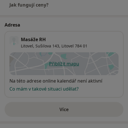
Jak fungují ceny?
Adresa
Masáže RH
Litovel, Sušilova 143,
Litovel
784 01
Přiblížit mapu
se otevře v nové záložce
Dostupnost
Na této adrese online kalendář není aktivní
Co mám v takové situaci udělat?
Více
o adrese