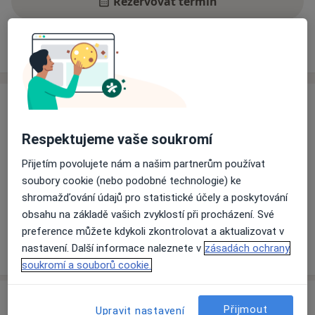
Rezervovat termín
Zkušenosti
Ceník
Adresy
Názory pacientů
Zkušenosti
Trápí Vás bolesti hlavy, zad, svalů, kloubů nebo jste po
Respektujeme vaše soukromí
úrazu či operaci a omezují Vás tyto bolesti
pohybového aparátu v práci, při běžném sportu či při
Přijetím povolujete nám a našim partnerům používat
běžných činnostech?
soubory cookie (nebo podobné technologie) ke
shromažďování údajů pro statistické účely a poskytování
Nabízím Vám komplexní diagnostiku
obsahu na základě vašich zvyklostí při procházení. Své
a terapii funkčních a pohybových poruch, tak abych
preference můžete kdykoli zkontrolovat a aktualizovat v
O mně
Vám pomohl co nejefektivněji odstranit nebo zmírnit
Více
nastavení. Další informace naleznete v
zásadách ochrany
bolesti, zkvalitnit a usnadnit pohyb a pokud možno
soukromí a souborů cookie.
předejít recidivám.
Služby a ceník služeb
Přijmout
Nabízím Vám:
Upravit nastavení