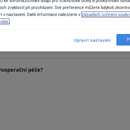
e) ke shromažďování údajů pro statistické účely a poskytování obs
ich zvyklostí při procházení. Své preference můžete kdykoli zkontro
t v nastavení. Další informace naleznete v
zásadách ochrany soukr
okie.
á
Eva Kotulánová
Maria Stříbrná
B
Internista
Internista
P
Upravit nastavení
Braňany
Brno
 Pooperační péče?