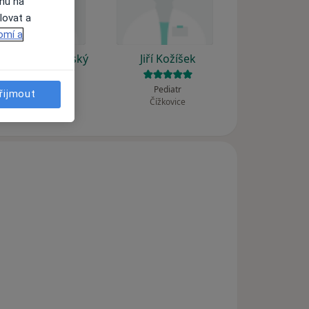
ahu na
lovat a
omí a
ohumil Filipenský
Jiří Kožíšek
Internista
Pediatr
řijmout
Čížkovice
Čížkovice