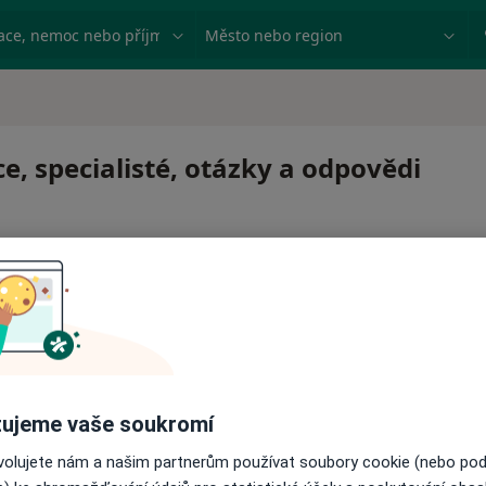
ace, nemoc nebo příjmení
Město nebo region
e, specialisté, otázky a odpovědi
ujeme vaše soukromí
ovolujete nám a našim partnerům používat soubory cookie (nebo po