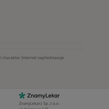
 charakter. Internet nepředstavuje
Kontakt
ZnamyLekar - Hlavní stránka
ZnanyLekarz Sp. z o.o.