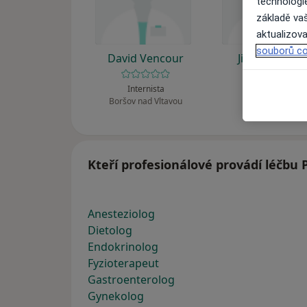
technologi
základě vaš
aktualizova
souborů co
David Vencour
Jitka Pokorn
Internista
Internista
Boršov nad Vltavou
Braňany
Kteří profesionálové provádí léčbu
Anesteziolog
Dietolog
Endokrinolog
Fyzioterapeut
Gastroenterolog
Gynekolog