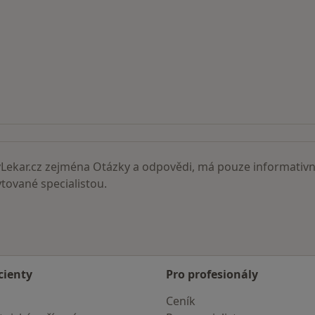
ní lékaři
ekar.cz zejména Otázky a odpovědi, má pouze informativní
ované specialistou.
cienty
Pro profesionály
Ceník