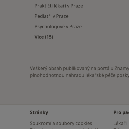
Praktičtí lékaři v Praze
Pediatři v Praze
Psychologové v Praze
Více (15)
Více v kategorii: Nejčastěji vyhledáva
Veškerý obsah publikovaný na portálu ZnamyL
plnohodnotnou náhradu lékařské péče poskyt
Stránky
Pro pa
Soukromí a soubory cookies
Lékaři