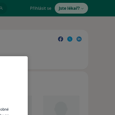
Přihlásit se
Jste lékař?
dobné