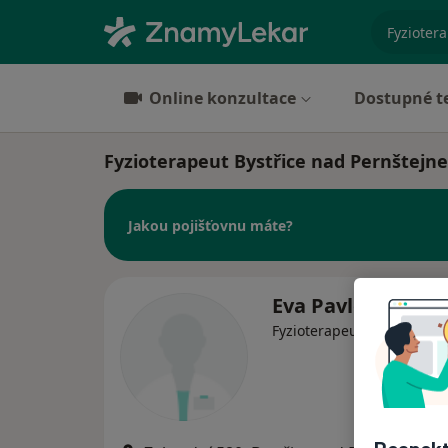
specializ
Online konzultace
Dostupné t
Fyzioterapeut Bystřice nad Pernštejn
Jakou pojišťovnu máte?
Eva Pavlosková
Fyzioterapeut, Neurolog