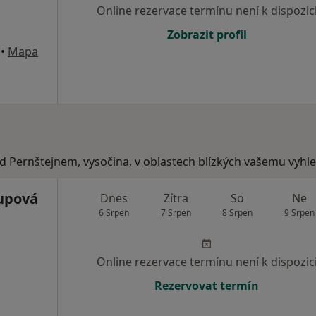
Online rezervace termínu není k dispozic
Zobrazit profil
•
Mapa
ad Pernštejnem, vysočina, v oblastech blízkých vašemu vyhl
upová
Dnes
Zítra
So
Ne
6 Srpen
7 Srpen
8 Srpen
9 Srpen
Online rezervace termínu není k dispozic
Rezervovat termín