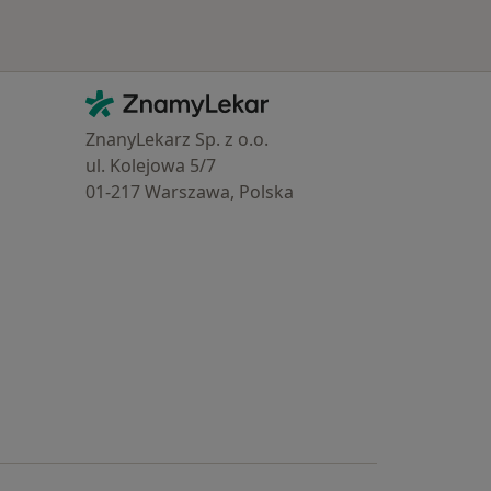
Kontakt
ZnamyLekar - Hlavní stránka
ZnanyLekarz Sp. z o.o.
ul. Kolejowa 5/7
01-217 Warszawa, Polska