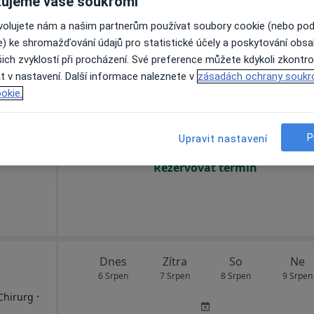
ujeme vaše soukromí
•
Mapa
ovolujete nám a našim partnerům používat soubory cookie (nebo po
e) ke shromažďování údajů pro statistické účely a poskytování obs
ich zvyklostí při procházení. Své preference můžete kdykoli zkontro
t v nastavení. Další informace naleznete v
zásadách ochrany soukr
á
Dnes
Zítra
So
Ne
okie.
6 Srpen
7 Srpen
8 Srpen
9 Srpen
P
Upravit nastavení
Online rezervace termínu není k dispozic
Rezervovat termín
Dnes
Zítra
So
Ne
6 Srpen
7 Srpen
8 Srpen
9 Srpen
·
 Chirurg