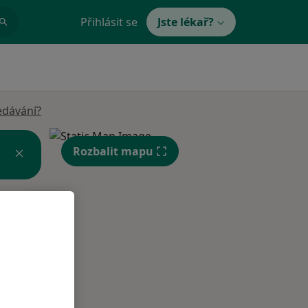
Přihlásit se
Jste lékař?
edávání?
Rozbalit mapu
Po
Út
St
10 Srpen
11 Srpen
12 Srpen
i