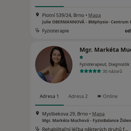
Plotní 539/24, Brno
•
Mapa
Fyzioterapie
od
Mgr. Markéta Mu
Fyzioterapeut, Diagnostik
30 názorů
Adresa 1
Adresa 2
Online
Myslbekova 29, Brno
•
Mapa
Mgr. Markéta Muchová - FyzioBalance Židen
Rehabilitační léčba některých druhů funkční sterility metodou L. Mojžíšové