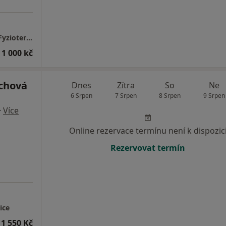
Julie OBERMANNOVÁ - BMphysio- Centrum Fyzioterapie
 1 000 kč
chová
Dnes
Zítra
So
Ne
6 Srpen
7 Srpen
8 Srpen
9 Srpen
·
Více
Online rezervace termínu není k dispozic
Rezervovat termín
ice
1 550 Kč