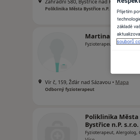
Respekt
Zahradní 580, Bystřice nad Pernštejnem
Poliklinika Města Bystřice n.P. s.r.o.
Přijetím p
technologi
základě vaš
aktualizova
Martina Bartošov
souborů co
Fyzioterapeut
Vír č, 159, Žďár nad Sázavou
•
Mapa
Odborný fyzioterapeut
Poliklinika Města
Bystřice n.P. s.r.o.
Fyzioterapeut, Alergolog,
Více