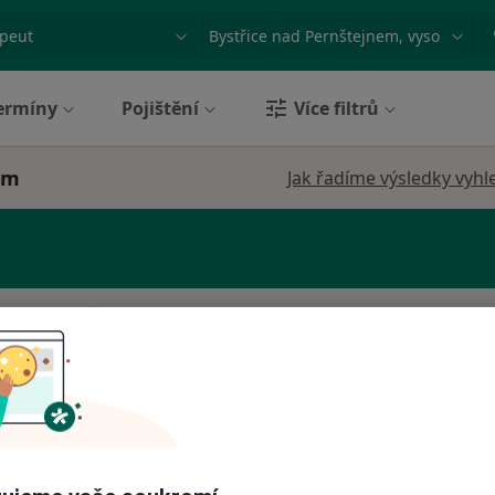
ace, nemoc nebo příjmení
Město nebo region
ermíny
Pojištění
Více filtrů
em
Jak řadíme výsledky vyhl
Dnes
Zítra
So
Ne
6 Srpen
7 Srpen
8 Srpen
9 Srpen
Online rezervace termínu není k dispozic
Rezervovat termín