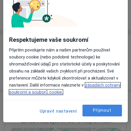
Rezervovat termín
Ceník
Adresy
Názory pacientů
Respektujeme vaše soukromí
Ceník
Přijetím povolujete nám a našim partnerům používat
Informace o službách a cenách nejsou k dispozici
soubory cookie (nebo podobné technologie) ke
Tento specialista ještě nepřidával žádné informace o
shromažďování údajů pro statistické účely a poskytování
svých službách.
obsahu na základě vašich zvyklostí při procházení. Své
preference můžete kdykoli zkontrolovat a aktualizovat v
nastavení. Další informace naleznete v
zásadách ochrany
soukromí a souborů cookie.
Adresa
Přijmout
Upravit nastavení
Poliklinika Města Bystřice n.P. s.r.o.
Zahradní 580,
Bystřice nad Pernštejnem
59301