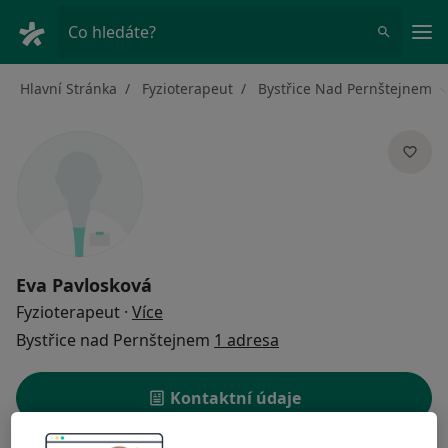
Hla
Co hledáte?
Hlavní Stránka
Fyzioterapeut
Bystřice Nad Pernštejnem
Z
Eva Pavlosková
o specializacích
Fyzioterapeut
·
Více
Bystřice nad Pernštejnem
1 adresa
Kontaktní údaje