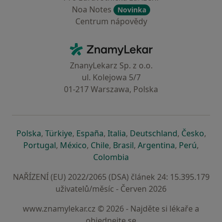
Noa Notes
Novinka
Centrum nápovědy
Kontakt
ZnamyLekar - Hlavní stránka
ZnanyLekarz Sp. z o.o.
ul. Kolejowa 5/7
01-217 Warszawa, Polska
se otevře v nové záložce
se otevře v nové záložce
se otevře v nové záložce
se otevře v nové záložce
se otevře v 
se o
Polska
,
Türkiye
,
España
,
Italia
,
Deutschland
,
Česko
,
se otevře v nové záložce
se otevře v nové záložce
se otevře v nové záložce
se otevře v nové záložc
se otevře v 
se ote
Portugal
,
México
,
Chile
,
Brasil
,
Argentina
,
Perú
,
se otevře v nové záložce
Colombia
NAŘÍZENÍ (EU) 2022/2065 (DSA) článek 24: 15.395.179
uživatelů/měsíc - Červen 2026
www.znamylekar.cz © 2026 - Najděte si lékaře a
objednejte se