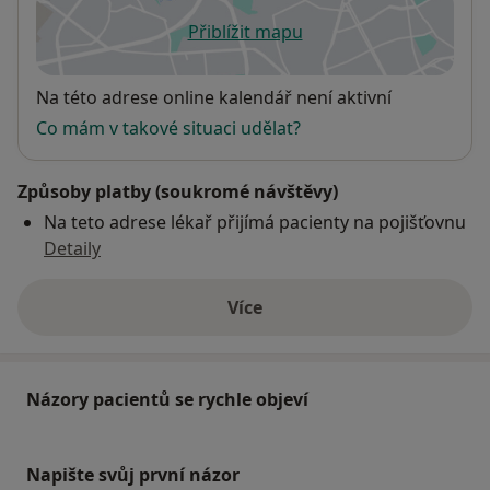
Přiblížit mapu
se otevře v nové záložce
Dostupnost
Na této adrese online kalendář není aktivní
Co mám v takové situaci udělat?
Způsoby platby (soukromé návštěvy)
Na teto adrese lékař přijímá pacienty na pojišťovnu
Detaily
Více
o adrese
Názory pacientů se rychle objeví
Napište svůj první názor