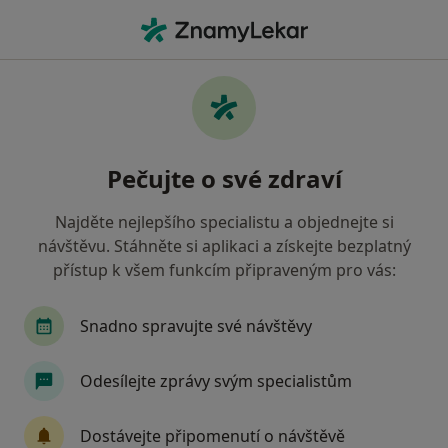
Hla
Fyzioterapeut • Chotěboř, vysočina
Filtry
Mapa
Fyzioterapeut Chotěboř
Pečujte o své zdraví
Jak řadíme výsledky vyhledávání?
Najděte nejlepšího specialistu a objednejte si
návštěvu. Stáhněte si aplikaci a získejte bezplatný
Jakou pojišťovnu máte?
přístup k všem funkcím připraveným pro vás:
Oborová zdravotní pojišťovna
Snadno spravujte své návštěvy
Odesílejte zprávy svým specialistům
Dostávejte připomenutí o návštěvě