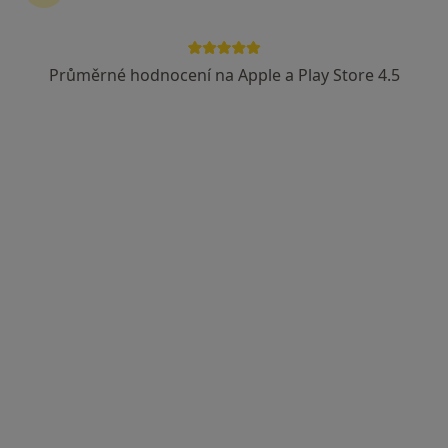
Průměrné hodnocení na Apple a Play Store 4.5
Mgr. Nikoleta Röhrichová
·
Více
Fyzioterapeut
Jilem 61, Chotěboř
•
Mapa
Fyzio-Röhrichova
Cvičení
od 150 kč
Tento specialista nenabízí online rezervaci termínu na této adrese.
Rezervovat termín