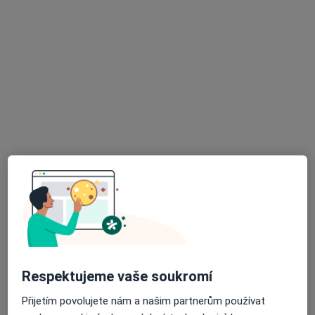
Mgr. Adam Severa
·
Více
Fyzioterapeut
148 názorů
Dobrovského 1303/13, Praha
•
Mapa
Fyzioterapie Adam Severa
Fyzioterapie
2 200 Kč
Tento specialista nenabízí online rezervaci termínu na této adrese.
Rezervovat termín
Respektujeme vaše soukromí
Přijetím povolujete nám a našim partnerům používat