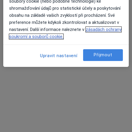
soubory cookie (nebo podobné technologie) ke
shromažďování údajů pro statistické účely a poskytování
Mgr. Marek Rucki
obsahu na základě vašich zvyklostí při procházení. Své
·
Více
Fyzioterapeut
preference můžete kdykoli zkontrolovat a aktualizovat v
64 názorů
nastavení. Další informace naleznete v
zásadách ochrany
soukromí a souborů cookie.
Korunovační 32, Praha
•
Mapa
Fyzioterapie Marek Rucki
Fyzioterapie
1 500 Kč
Přijmout
Upravit nastavení
Tento specialista nenabízí online rezervaci termínu na této adrese.
Rezervovat termín