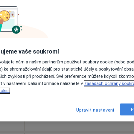
Rezervovat termín
apa
1 500 Kč
ujeme vaše soukromí
vá
Dnes
Zítra
So
Ne
ovolujete nám a našim partnerům používat soubory cookie (nebo po
6 Srpen
7 Srpen
8 Srpen
9 Srpen
e) ke shromažďování údajů pro statistické účely a poskytování obs
ich zvyklostí při procházení. Své preference můžete kdykoli zkontro
t v nastavení. Další informace naleznete v
Online rezervace termínu není k dispozic
zásadách ochrany soukr
okie.
Rezervovat termín
P
Upravit nastavení
od 300 kč