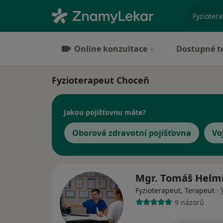
specializ
Online konzultace
Dostupné t
Fyzioterapeut Choceň
Jakou pojišťovnu máte?
Oborová zdravotní pojišťovna
Vo
Mgr. Tomáš Helm
·
Fyzioterapeut, Terapeut
9 názorů