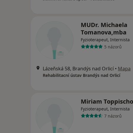
MUDr. Michaela
Tomanova,mba
Fyzioterapeut, Internista
5 názorů
Lázeňská 58, Brandýs nad Orlicí
•
Mapa
Rehabilitacní ústav Brandýs nad Orlicí
Miriam Toppisch
Fyzioterapeut, Internista
7 názorů