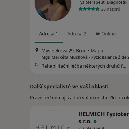
Fyzioterapeut, Diagnostik
30 názorů
Adresa 1
Adresa 2
Online
Myslbekova 29, Brno
•
Mapa
Mgr. Markéta Muchová - FyzioBalance Židen
Rehabilitační léčba některých druhů funkční sterility metodou L. Mojžíšové
Další specialisté ve vaší oblasti
Právě teď nemají žádná volná místa. Zkontrol
HELMICH Fyzioter
s.r.o.
Fyzioterapeut