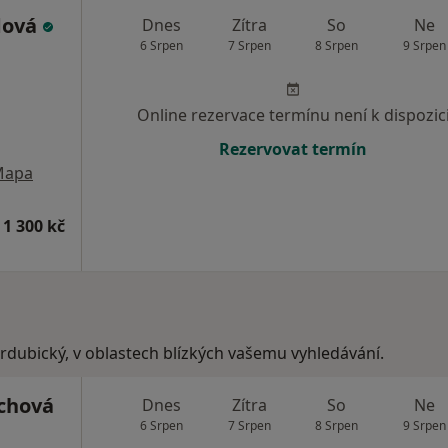
dová
Dnes
Zítra
So
Ne
6 Srpen
7 Srpen
8 Srpen
9 Srpen
Online rezervace termínu není k dispozic
Rezervovat termín
Mapa
 1 300 kč
ardubický, v oblastech blízkých vašemu vyhledávání.
chová
Dnes
Zítra
So
Ne
6 Srpen
7 Srpen
8 Srpen
9 Srpen