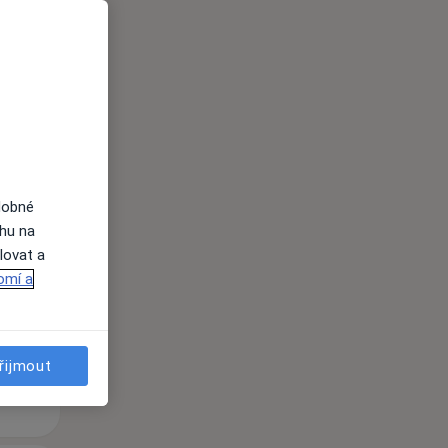
Po
Út
St
dobné
10 Srpen
11 Srpen
12 Srpen
ahu na
lovat a
i
omí a
řijmout