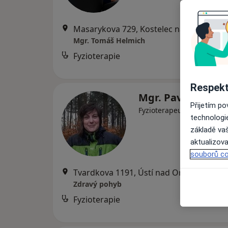
Masarykova 729, Kostelec nad Orlicí
•
M
Mgr. Tomáš Helmich
Fyzioterapie
Respekt
Mgr. Pavla Šulco
Přijetím p
·
Více
Fyzioterapeut
technologi
základě vaš
aktualizova
souborů co
Tvardkova 1191, Ústí nad Orlicí
•
Mapa
Zdravý pohyb
Fyzioterapie