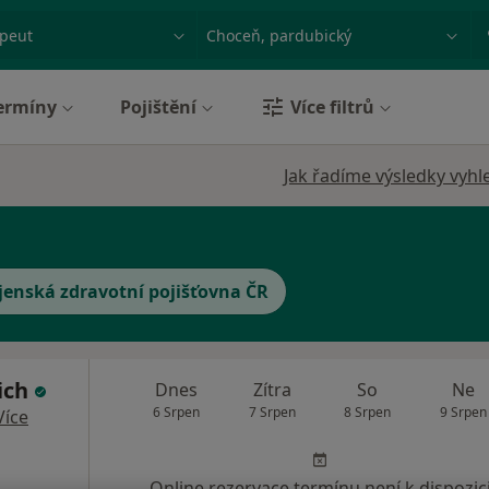
ace, nemoc nebo příjmení
Město nebo region
ermíny
Pojištění
Více filtrů
Jak řadíme výsledky vyhl
jenská zdravotní pojišťovna ČR
ich
Dnes
Zítra
So
Ne
6 Srpen
7 Srpen
8 Srpen
9 Srpen
Více
Online rezervace termínu není k dispozic