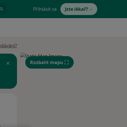
Přihlásit se
Jste lékař?
edávání?
Rozbalit mapu
Po
Út
St
10 Srpen
11 Srpen
12 Srpen
i