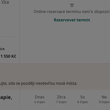
·
Více
Online rezervace termínu není k dispozic
Rezervovat termín
ice
1 550 Kč
ujte, zda se později neotevřou nová místa.
apie,
Dnes
Zítra
So
Ne
6 Srpen
7 Srpen
8 Srpen
9 Srpen