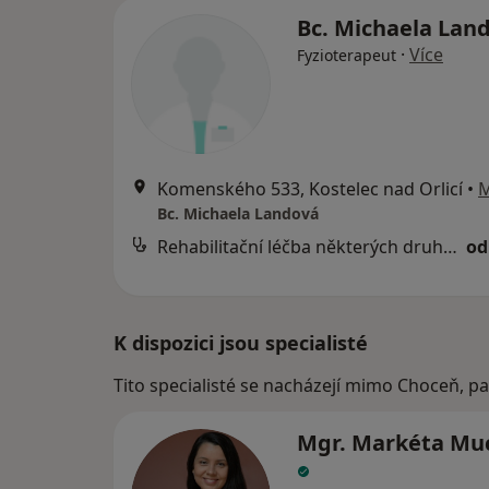
Bc. Michaela Lan
·
Více
Fyzioterapeut
Komenského 533, Kostelec nad Orlicí
•
Bc. Michaela Landová
Rehabilitační léčba některých druhů funkční sterility metodou L. Mojžíšové
od
K dispozici jsou specialisté
Tito specialisté se nacházejí mimo Choceň, p
Mgr. Markéta Mu