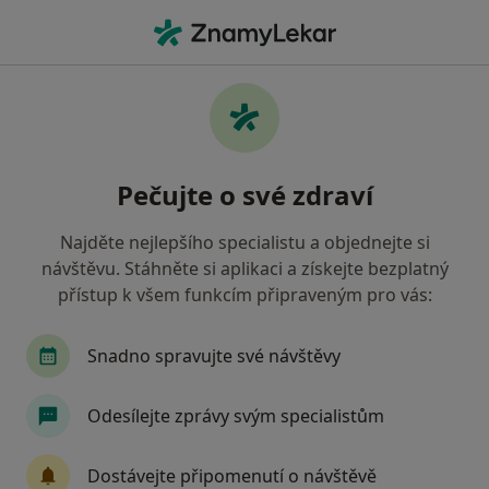
Hla
Fyzioterapeut • Rychnov nad Kněžnou, královéhradecký
Filtry
Mapa
Fyzioterapeut Rychnov nad Kněžnou
Pečujte o své zdraví
Jak řadíme výsledky vyhledávání?
Najděte nejlepšího specialistu a objednejte si
návštěvu. Stáhněte si aplikaci a získejte bezplatný
Jakou pojišťovnu máte?
přístup k všem funkcím připraveným pro vás:
Oborová zdravotní pojišťovna
Zaměstnanecká 
Snadno spravujte své návštěvy
Odesílejte zprávy svým specialistům
Dostávejte připomenutí o návštěvě