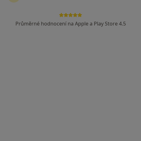
Průměrné hodnocení na Apple a Play Store 4.5
Mgr. Tomáš Helmich
·
Více
Fyzioterapeut, Terapeut
9 názorů
Masarykova 729, Kostelec nad Orlicí
•
Mapa
Mgr. Tomáš Helmich
Fyzioterapie
1 500 Kč
Tento specialista nenabízí online rezervaci termínu na této adrese.
Rezervovat termín