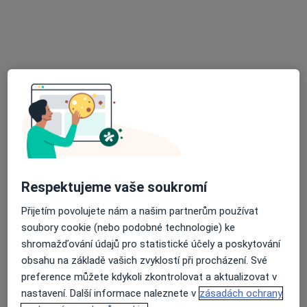
HELMICH Fyzioterapie, s.r.o.
Fyzioterapeut
Masarykova 729, Kostelec nad Orlicí
•
Mapa
HELMICH Fyzioterapie, s.r.o.
Tato klinika nemá specialisty s dostupnými termíny v online kalendáři
Zobrazit profil
Respektujeme vaše soukromí
Přijetím povolujete nám a našim partnerům používat
soubory cookie (nebo podobné technologie) ke
shromažďování údajů pro statistické účely a poskytování
obsahu na základě vašich zvyklostí při procházení. Své
preference můžete kdykoli zkontrolovat a aktualizovat v
Jarmila Kulhavá
nastavení. Další informace naleznete v
zásadách ochrany