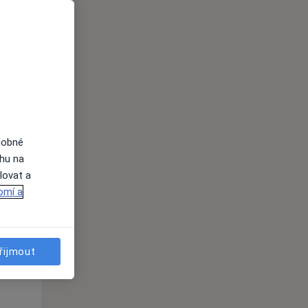
Po
Út
St
10 Srpen
11 Srpen
12 Srpen
dobné
i
ahu na
lovat a
omí a
řijmout
Po
Út
St
10 Srpen
11 Srpen
12 Srpen