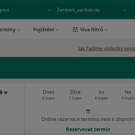
ace, nemoc nebo příjmení
Město nebo region
ermíny
Pojištění
Více filtrů
Jak řadíme výsledky vyhl
vá
Dnes
Zítra
So
Ne
6 Srpen
7 Srpen
8 Srpen
9 Srpen
Online rezervace termínu není k dispozic
Rezervovat termín