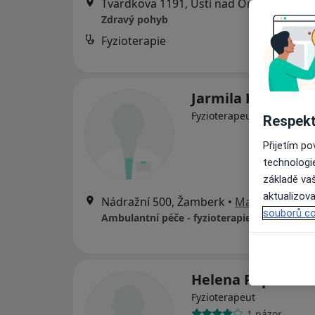
Tvardkova 1191, Ústí nad Orlicí
•
Mapa
Zdravý pohyb
Fyzioterapie
Jarmila Kulhavá
Fyzioterapeut
Respekt
Přijetím p
technologi
základě vaš
aktualizova
Nádražní 500, Žamberk
•
Mapa
souborů co
Ambulantní péče - fyzioterapie
Helena Popelkov
Fyzioterapeut
1 názor