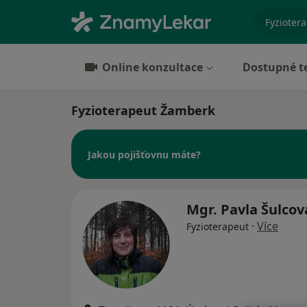
specializ
Online konzultace
Dostupné t
Fyzioterapeut Žamberk
Jakou pojišťovnu máte?
Mgr. Pavla Šulco
·
Více
Fyzioterapeut