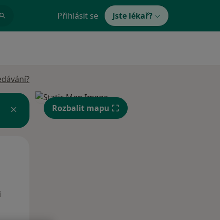
Přihlásit se
Jste lékař?
edávání?
Rozbalit mapu
Po
Út
St
10 Srpen
11 Srpen
12 Srpen
i