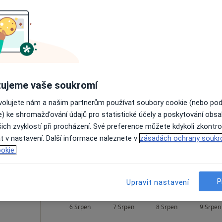
od 300 kč
Dnes
Zítra
So
Ne
6 Srpen
7 Srpen
8 Srpen
9 Srpen
ujeme vaše soukromí
ovolujete nám a našim partnerům používat soubory cookie (nebo po
Online rezervace termínu není k dispozic
e) ke shromažďování údajů pro statistické účely a poskytování obs
ich zvyklostí při procházení. Své preference můžete kdykoli zkontro
Rezervovat termín
t v nastavení. Další informace naleznete v
zásadách ochrany soukr
okie.
P
Upravit nastavení
á
Dnes
Zítra
So
Ne
6 Srpen
7 Srpen
8 Srpen
9 Srpen