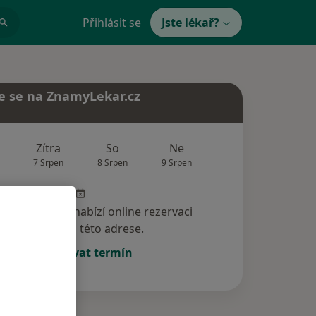
Přihlásit se
Jste lékař?
e se na ZnamyLekar.cz
Zítra
So
Ne
Po
Út
7 Srpen
8 Srpen
9 Srpen
10 Srpen
11 Srp
specialista nenabízí online rezervaci
termínu na této adrese.
Rezervovat termín