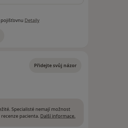
 pojišťovnu
Detaily
adrese
Přidejte svůj názor
žité. Specialisté nemají možnost
Další informace o názor
 recenze pacienta.
Další informace.