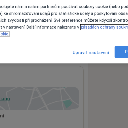
ovolujete nám a našim partnerům používat soubory cookie (nebo po
e) ke shromažďování údajů pro statistické účely a poskytování obs
ich zvyklostí při procházení. Své preference můžete kdykoli zkontro
ách nejsou k dispozici
t v nastavení. Další informace naleznete v
zásadách ochrany soukr
ádné informace o svých službách.
okie.
P
Upravit nastavení
 mapu
 otevře v nové záložce
ní