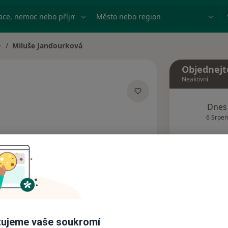
ace, nemoc nebo příjmení
Město nebo region
Miluše Janďourková
měna města
Objednejt
Neaktivní
cializacích
Dnes
6 Srpen
Tento 
Rezervovat termín
Názory pacientů (1)
ujeme vaše soukromí