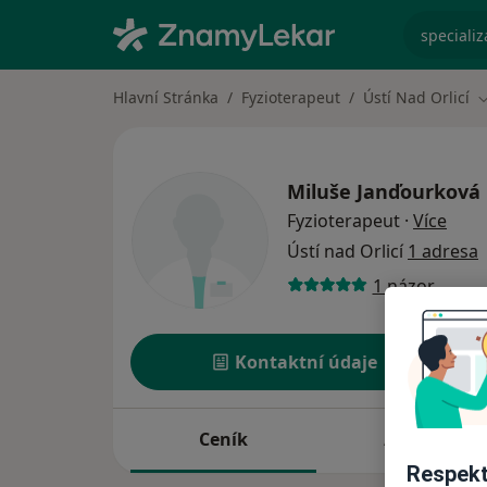
specializ
Hlavní Stránka
Fyzioterapeut
Ústí Nad Orlicí
Z
Miluše Janďourková
o spe
Fyzioterapeut
·
Více
Ústí nad Orlicí
1 adresa
1 názor
Kontaktní údaje
Ceník
Adresy
Respekt