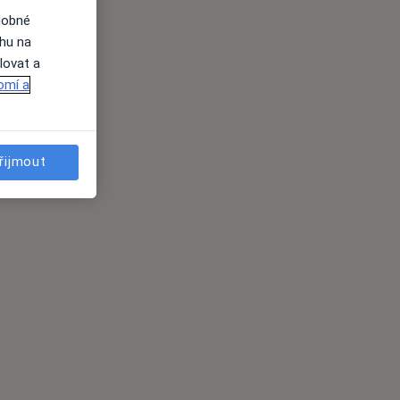
dobné
ahu na
lovat a
omí a
řijmout