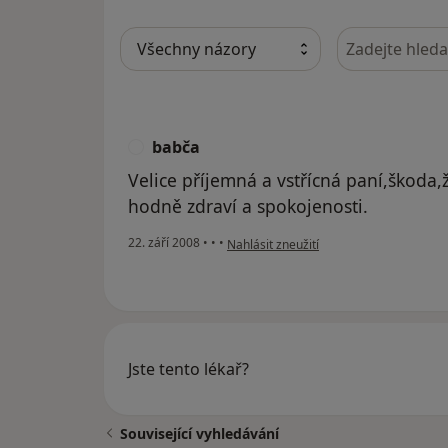
Hledejte v ná
babča
B
Velice příjemná a vstřícná paní,škoda,ž
hodně zdraví a spokojenosti.
podle názoru uživatele babča
22. září 2008
•
•
•
Nahlásit zneužití
Jste tento lékař?
Související vyhledávání